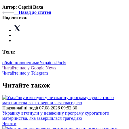
Автор: Сергій Ваха
Назад до статей
Поділитися:
Теги:
обмін полоненими
Україна-Росія
Читайте нас у Google News
Читайте нас у Telegram
Читайте також
Надзвичайні події
07.08.2026 09:52:30
Українку втягнули у незаконну програму сурогатного
материнства, яка завершилася трагедією
Читати