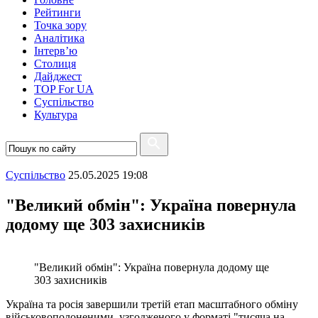
Рейтинги
Точка зору
Аналітика
Інтерв’ю
Столиця
Дайджест
TOP For UA
Суспiльство
Культура
Суспiльство
25.05.2025 19:08
"Великий обмін": Україна повернула
додому ще 303 захисників
"Великий обмін": Україна повернула додому ще
303 захисників
Україна та росія завершили третій етап масштабного обміну
військовополоненими, узгодженого у форматі "тисяча на