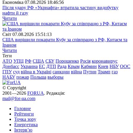
Економіка
07.08.2026 18:46:56
Після удару РФ «Укрнафта» втратила частину видобутку
нафти й газу
Читати
Свiт
07.08.2026 15:51:13
США вирішили покарати Кубу за співпрацю з РФ, Китаєм та
Іраном
Читати
Теги
АТО
УПЦ
РФ
США
СБУ
Порошенко
Росія
коронавирус
Донбасс
Украина
ЕС
ДТП
Рада
Крым
Кабмин
Киев
НБУ
ООС
ГПУ
суд
війна в Україні
санкции
війна
Путин
Трамп
газ
НАБУ
пожар
Польша
выборы
© Copyright
2001—2026
FORUA
. Редакція:
mail@for-ua.com
Головне
Рейтинги
Точка зору
Енергетика
Інтерв’ю