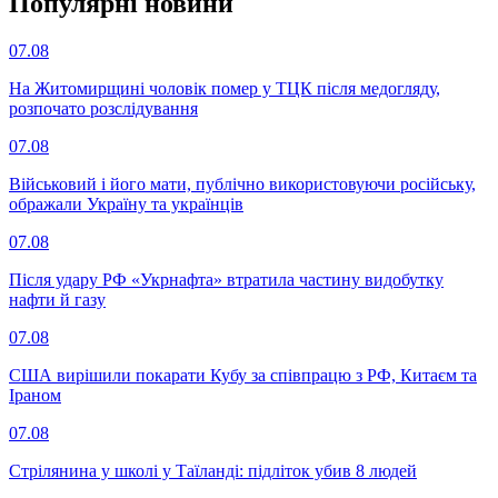
Популярнi новини
07.08
На Житомирщині чоловік помер у ТЦК після медогляду,
розпочато розслідування
07.08
Військовий і його мати, публічно використовуючи російську,
ображали Україну та українців
07.08
Після удару РФ «Укрнафта» втратила частину видобутку
нафти й газу
07.08
США вирішили покарати Кубу за співпрацю з РФ, Китаєм та
Іраном
07.08
Стрілянина у школі у Таїланді: підліток убив 8 людей