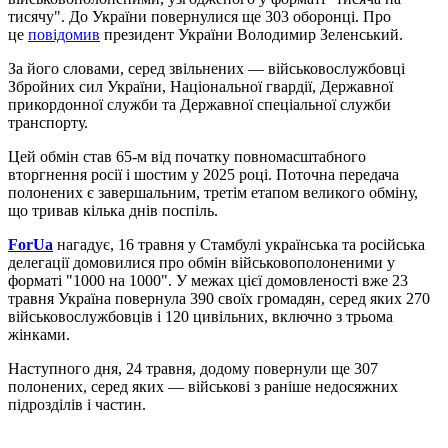
тисячу". До України повернулися ще 303 оборонці. Про
це
повідомив
президент України Володимир Зеленський.
За його словами, серед звільнених — військовослужбовці
Збройних сил України, Національної гвардії, Державної
прикордонної служби та Державної спеціальної служби
транспорту.
Цей обмін став 65-м від початку повномасштабного
вторгнення росії і шостим у 2025 році. Поточна передача
полонених є завершальним, третім етапом великого обміну,
що тривав кілька днів поспіль.
ForUa
нагадує, 16 травня у Стамбулі українська та російська
делегації домовилися про обмін військовополоненими у
форматі "1000 на 1000". У межах цієї домовленості вже 23
травня Україна повернула 390 своїх громадян, серед яких 270
військовослужбовців і 120 цивільних, включно з трьома
жінками.
Наступного дня, 24 травня, додому повернули ще 307
полонених, серед яких — військові з раніше недосяжних
підрозділів і частин.