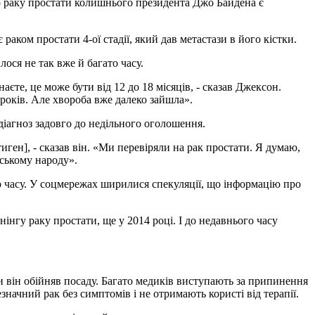
о раку простати колишнього президента Джо Байдена є
аком простати 4-ої стадії, який дав метастази в його кістки.
ося не так вже й багато часу.
наєте, це може бути від 12 до 18 місяців, - сказав Джексон.
 років. Але хвороба вже далеко зайшла».
діагноз задовго до недільного оголошення.
ген], - сказав він. «Ми перевіряли на рак простати. Я думаю,
нському народу».
 часу. У соцмережах ширилися спекуляції, що інформацію про
нгу раку простати, ще у 2014 році. І до недавнього часу
и він обійняв посаду. Багато медиків виступають за припинення
значний рак без симптомів і не отримають користі від терапії.