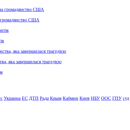
а громадянство США
ів
ва, яка завершилася трагедією
сс
Украина
ЕС
ДТП
Рада
Крым
Кабмин
Киев
НБУ
ООС
ГПУ
суд