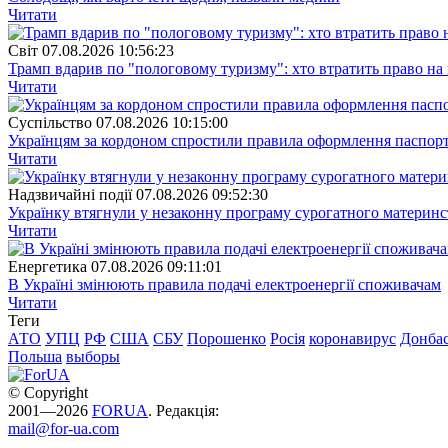
Читати
Свiт
07.08.2026 10:56:23
Трамп вдарив по "пологовому туризму": хто втратить право н
Читати
Суспiльство
07.08.2026 10:15:00
Українцям за кордоном спростили правила оформлення паспорт
Читати
Надзвичайні події
07.08.2026 09:52:30
Українку втягнули у незаконну програму сурогатного материнст
Читати
Енергетика
07.08.2026 09:11:01
В Україні змінюють правила подачі електроенергії споживачам
Читати
Теги
АТО
УПЦ
РФ
США
СБУ
Порошенко
Росія
коронавирус
Донба
Польша
выборы
© Copyright
2001—2026
FORUA
. Редакція:
mail@for-ua.com