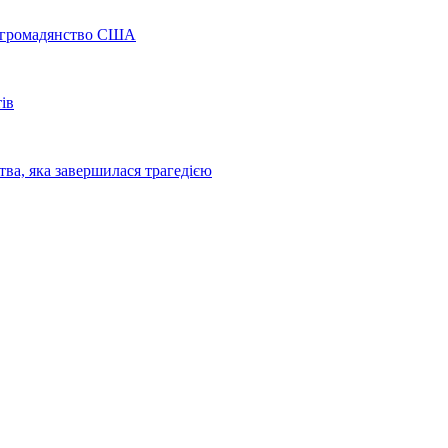
а громадянство США
ів
ва, яка завершилася трагедією