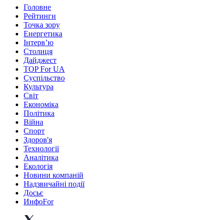
Головне
Рейтинги
Точка зору
Енергетика
Інтерв’ю
Столиця
Дайджест
TOP For UA
Суспiльство
Культура
Світ
Економіка
Політика
Війна
Спорт
Здоров'я
Технології
Аналітика
Екологія
Новини компаній
Надзвичайні події
Досьє
ИнфоFor