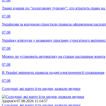
07.08
Трамп вдарив по "пологовому туризму": хто втратить право н
07.08
Українцям за кордоном спростили правила оформлення паспорт
07.08
Українку втягнули у незаконну програму сурогатного материнст
07.08
Можно ли установить автоматику на старые распашные ворота
07.08
В Україні змінюють правила подачі електроенергії споживачам
07.08
Солодощі, які варто їсти щодня, назвали медики
Здоров'я
07.08.2026 11:14:57
Солодощі, які варто їсти щодня, назвали медики