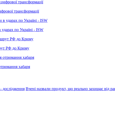
ифрової трансформації
 ударах по Україні - ISW
рут РФ до Криму
отримання хабаря
 - дослідження
Вчені назвали продукт, що реально захищає від ра