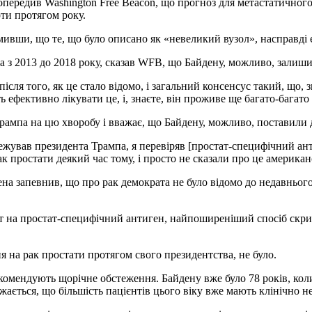
опередив Washington Free Beacon, що прогноз для метастатичног
ти протягом року.
вши, що те, що було описано як «невеликий вузол», насправді є р
 з 2013 до 2018 року, сказав WFB, що Байдену, можливо, залишил
ісля того, як це стало відомо, і загальний консенсус такий, що, з
 ефективно лікувати це, і, знаєте, він проживе ще багато-багато
Трампа на цю хворобу і вважає, що Байдену, можливо, поставили 
жував президента Трампа, я перевіряв [простат-специфічний анти
ак простати деякий час тому, і просто не сказали про це америка
 запевнив, що про рак демократа не було відомо до недавнього
 на простат-специфічний антиген, найпоширеніший спосіб скрині
я на рак простати протягом свого президентства, не було.
екомендують щорічне обстеження. Байдену вже було 78 років, кол
жається, що більшість пацієнтів цього віку вже мають клінічно не