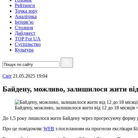
Рейтинги
Точка зору
Аналітика
Інтерв’ю
Столиця
Дайджест
TOP For UA
Суспiльство
Культура
Свiт
21.05.2025 19:04
Байдену, можливо, залишилося жити від
Байдену, можливо, залишилося жити від 12 до 18 місяців
До 1,5 року лишилося жити Байдену через прогресуючу форму 
Про це повідомляє
WFB
з посиланням на прогнози екслікаря Бі