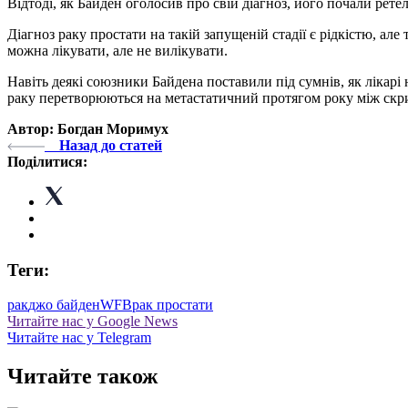
Відтоді, як Байден оголосив про свій діагноз, його почали рет
Діагноз раку простати на такій запущеній стадії є рідкістю, а
можна лікувати, але не вилікувати.
Навіть деякі союзники Байдена поставили під сумнів, як лікарі
раку перетворюються на метастатичний протягом року між скри
Автор: Богдан Моримух
Назад до статей
Поділитися:
Теги:
рак
джо байден
WFB
рак простати
Читайте нас у Google News
Читайте нас у Telegram
Читайте також