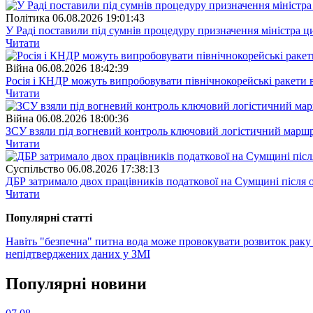
Полiтика
06.08.2026 19:01:43
У Раді поставили під сумнів процедуру призначення міністра ц
Читати
Війна
06.08.2026 18:42:39
Росія і КНДР можуть випробовувати північнокорейські ракети в
Читати
Війна
06.08.2026 18:00:36
ЗСУ взяли під вогневий контроль ключовий логістичний марш
Читати
Суспiльство
06.08.2026 17:38:13
ДБР затримало двох працівників податкової на Сумщині після 
Читати
Популярнi статтi
Навіть "безпечна" питна вода може провокувати розвиток раку
непідтверджених даних у ЗМІ
Популярнi новини