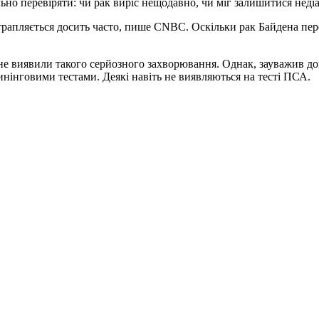
ельно перевіряти: чи рак виріс нещодавно, чи міг залишитися неді
ле трапляється досить часто, пише CNBC. Оскільки рак Байдена п
 не виявили такого серйозного захворювання. Однак, зауважив до
нінговими тестами. Деякі навіть не виявляються на тесті ПСА.