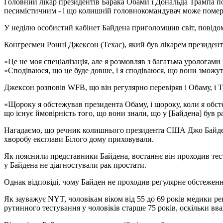
Головний лікар президентів Барака Обами і Дональда Трампа п
песимістичним - і що колишній головнокомандувач може помер
У неділю особистий кабінет Байдена приголомшив світ, повідоми
Конгресмен Ронні Джексон (Техас), який був лікарем президента
«Це не моя спеціалізація, але я розмовляв з багатьма урологами п
«Сподіваюся, що це буде довше, і я сподіваюся, що вони зможуть
Джексон розповів WFB, що він регулярно перевіряв і Обаму, і 
«Щороку я обстежував президента Обаму, і щороку, коли я обсте
що існує ймовірність того, що вони знали, що у [Байдена] був р
Нагадаємо, що речник колишнього президента США Джо Байдена
хворобу ексглави Білого дому приховували.
Як пояснили представники Байдена, востаннє він проходив тест
у Байдена не діагностували рак простати.
Однак відповіді, чому Байден не проходив регулярне обстеженн
Як зауважує NYT, чоловікам віком від 55 до 69 років медики р
рутинного тестування у чоловіків старше 75 років, оскільки вва