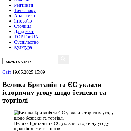
Рейтинги
Точка зору
Аналітика
Інтерв’ю
Столиця
Дайджест
TOP For UA
Суспiльство
Культура
Свiт
19.05.2025 15:09
Велика Британія та ЄС уклали
історичну угоду щодо безпеки та
торгівлі
Велика Британія та ЄС уклали історичну угоду
щодо безпеки та торгівлі