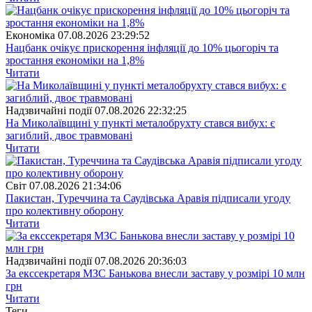
Економіка
07.08.2026 23:29:52
Нацбанк очікує прискорення інфляції до 10% цьогоріч та
зростання економіки на 1,8%
Читати
Надзвичайні події
07.08.2026 22:32:25
На Миколаївщині у пункті металобрухту стався вибух: є
загиблий, двоє травмовані
Читати
Свiт
07.08.2026 21:34:06
Пакистан, Туреччина та Саудівська Аравія підписали угоду
про колективну оборону
Читати
Надзвичайні події
07.08.2026 20:36:03
За екссекретаря МЗС Банькова внесли заставу у розмірі 10 млн
грн
Читати
Теги