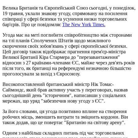
Велика Британія та Європейський Союз сьогодні, у понеділок,
19 травня, уклали знакову угоду, спрямовану на посилення
співпраці у сфері безпеки та усунення низки торговельних
бар'єрів. Про це повідомляє
The New York Times.
Угода має на меті поглибити співробітництво між сторонами
на тлі планів Сполучених Штатів щодо можливого
скорочення своїх зобов'язань у сфері європейської безпеки.
Цей договір також відображає прагнення прем'єр-міністра
Великої Британії Кіра Стармера до "перезавантаження"
відносин з 27 країнами-членами ЄС, майже через дев'ять років
після того, як британці на референдумі незначною більшістю
проголосували за вихід з Євросоюзу.
Високопоставлений британський міністр Нік Томас-
Саймондс, який брав активну участь у переговорах, назвав
сьогоднішній день "історичним", написавши у соціальних
мережах, що уряд "забезпечив нову угоду з ЄС".
За його словами, ця угода позитивно вплине на створення
робочих місць, зменшить витрати та зміцнить кордони. Він
також додав, що це повертає "Британію на світову арену".
Одним з найбільш складних питань під час торговельних