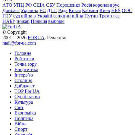
АТО
УПЦ
РФ
США
СБУ
Порошенко
Росія
коронавирус
Донбасс
Украина
ЕС
ДТП
Рада
Крым
Кабмин
Киев
НБУ
ООС
ГПУ
суд
війна в Україні
санкции
війна
Путин
Трамп
газ
НАБУ
пожар
Польша
выборы
© Copyright
2001—2026
FORUA
. Редакція:
mail@for-ua.com
Головне
Рейтинги
Точка зору
Енергетика
Інтерв’ю
Столиця
Дайджест
TOP For UA
Суспiльство
Культура
Світ
Економіка
Політика
Війна
Спорт
Здоров'я