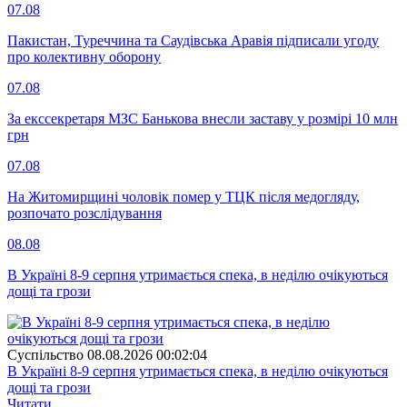
07.08
Пакистан, Туреччина та Саудівська Аравія підписали угоду
про колективну оборону
07.08
За екссекретаря МЗС Банькова внесли заставу у розмірі 10 млн
грн
07.08
На Житомирщині чоловік помер у ТЦК після медогляду,
розпочато розслідування
08.08
В Україні 8-9 серпня утримається спека, в неділю очікуються
дощі та грози
Суспiльство
08.08.2026 00:02:04
В Україні 8-9 серпня утримається спека, в неділю очікуються
дощі та грози
Читати