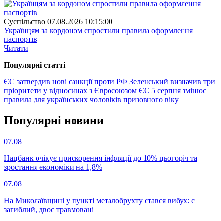
Суспiльство
07.08.2026 10:15:00
Українцям за кордоном спростили правила оформлення
паспортів
Читати
Популярнi статтi
ЄС затвердив нові санкції проти РФ
Зеленський визначив три
пріоритети у відносинах з Євросоюзом
ЄС 5 серпня змінює
правила для українських чоловіків призовного віку
Популярнi новини
07.08
Нацбанк очікує прискорення інфляції до 10% цьогоріч та
зростання економіки на 1,8%
07.08
На Миколаївщині у пункті металобрухту стався вибух: є
загиблий, двоє травмовані