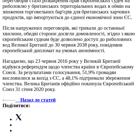
переговорів стало розширення прав європейських суден на
риболовлю у британських територіальних водах в обмін на
зниження торговельних бар'єрів для британських харчових
продуктів, що імпортуються до єдиної економічної зони ЄС.
Після напружених переговорів, які тривали до останньої
хвилини, обидві сторони досягли домовленості, згідно з якою
європейським суднам буде дозволено доступ до риболовних
вод Великої Британії до 30 червня 2038 року, повідомив
європейський дипломат на умовах анонімності.
Нагадаємо, що 23 червня 2016 року у Великій Британії
відбувся референдум щодо членства країни в Європейському
Союзі. За результатами голосування, 51,9% громадян
висловилися за вихід з ЄС, а 48,1% підтримали збереження
членства. Велика Британія офіційно покинула Європейський
Союз 31 січня 2020 року.
Назад до статей
Поділитися: