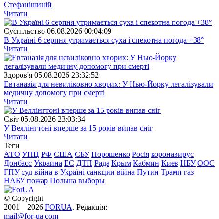
Стефанішиній
Читати
Суспiльство
06.08.2026 00:04:09
В Україні 6 серпня утримається суха і спекотна погода +38°
Читати
Здоров'я
05.08.2026 23:32:52
Евтаназія для невиліковно хворих: У Нью-Йорку легалізували
медичну допомогу при смерті
Читати
Свiт
05.08.2026 23:03:34
У Веллінгтоні вперше за 15 років випав сніг
Читати
Теги
АТО
УПЦ
РФ
США
СБУ
Порошенко
Росія
коронавирус
Донбасс
Украина
ЕС
ДТП
Рада
Крым
Кабмин
Киев
НБУ
ООС
ГПУ
суд
війна в Україні
санкции
війна
Путин
Трамп
газ
НАБУ
пожар
Польша
выборы
© Copyright
2001—2026
FORUA
. Редакція:
mail@for-ua.com