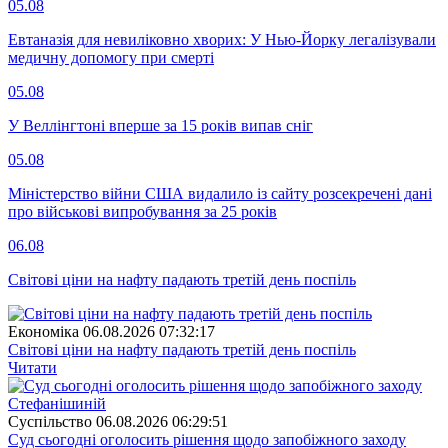
05.08
Евтаназія для невиліковно хворих: У Нью-Йорку легалізували
медичну допомогу при смерті
05.08
У Веллінгтоні вперше за 15 років випав сніг
05.08
Міністерство війни США видалило із сайту розсекречені дані
про військові випробування за 25 років
06.08
Світові ціни на нафту падають третій день поспіль
Економіка
06.08.2026 07:32:17
Світові ціни на нафту падають третій день поспіль
Читати
Суспiльство
06.08.2026 06:29:51
Суд сьогодні оголосить рішення щодо запобіжного заходу