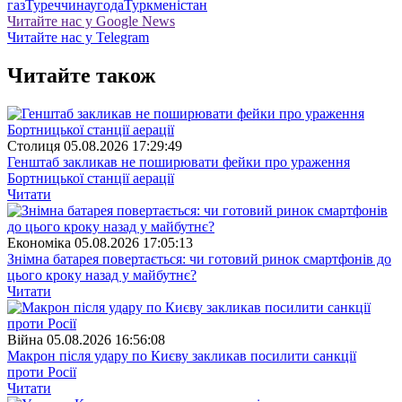
газ
Туреччина
угода
Туркменістан
Читайте нас у Google News
Читайте нас у Telegram
Читайте також
Столиця
05.08.2026 17:29:49
Генштаб закликав не поширювати фейки про ураження
Бортницької станції аерації
Читати
Економіка
05.08.2026 17:05:13
Знімна батарея повертається: чи готовий ринок смартфонів до
цього кроку назад у майбутнє?
Читати
Війна
05.08.2026 16:56:08
Макрон після удару по Києву закликав посилити санкції
проти Росії
Читати