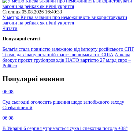
Столиця
05.08.2026 16:40:33
У метро Києва заявили про неможливість використовувати
вагони на рейках як нічні укриття
Читати
Популярнi статтi
Бельгія стала повністю залежною від імпорту російського СПГ
Трамп дав Ірану останній шанс: що вимагають США
Анкара
блокує проєкт трубопроводів НАТО вартістю 27 млрд євро –
Politico
Популярнi новини
06.08
Суд сьогодні оголосить рішення щодо запобіжного заходу
Стефанішиній
06.08
В Україні 6 серпня утримається суха і спекотна погода +38°