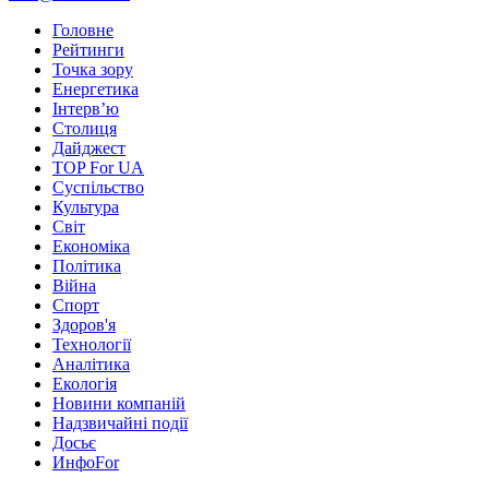
Головне
Рейтинги
Точка зору
Енергетика
Інтерв’ю
Столиця
Дайджест
TOP For UA
Суспiльство
Культура
Світ
Економіка
Політика
Війна
Спорт
Здоров'я
Технології
Аналітика
Екологія
Новини компаній
Надзвичайні події
Досьє
ИнфоFor