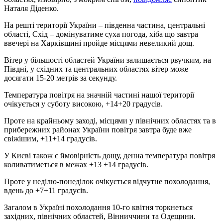
Наталя Діденко.
На решті території України – південна частина, центральні
області, Схід – домінуватиме суха погода, хіба що завтра
ввечері на Харківщині пройде місцями невеликий дощ.
Вітер у більшості областей України залишається рвучким, на
Півдні, у східних та центральних областях вітер може
досягати 15-20 метрів за секунду.
Температура повітря на значній частині нашої території
очікується у суботу високою, +14+20 градусів.
Проте на крайньому заході, місцями у північних областях та в
прибережних районах України повітря завтра буде вже
свіжішим, +11+14 градусів.
У Києві також є ймовірність дощу, денна температура повітря
коливатиметься в межах +13 +14 градусів.
Проте у неділю-понеділок очікується відчутне похолодання,
вдень до +7+11 градусів.
Загалом в Україні похолодання 10-го квітня торкнеться
західних, північних областей, Вінниччини та Одещини.