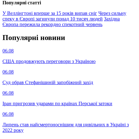
Популярнi статтi
У Веллінгтоні вперше за 15 років випав сніг
Через сильну
спеку в Європі загинули понад 10 тисяч людей
Західна
Європа пережила рекордно спекотний червень
Популярнi новини
06.08
США продовжують переговори з Україною
06.08
Суд обрав Стефанішиній запобіжний захід
06.08
Іран пригрозив ударами по країнах Перської затоки
06.08
Липень став найсмертоноснішим для цивільних в Україні з
2022 року