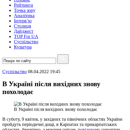
Рейтинги
Точка зору
Аналітика
Інтерв’ю
Столиця
Дайджест
TOP For UA
Суспiльство
Культура
Суспiльство
08.04.2022 19:45
В Україні після вихідних знову
похолодає
В Україні після вихідних знову похолодає
В суботу, 9 квітня, у західних та північних областях України
пройдуть періодичні дощі, в Карпатах та прикарпатських
областях, ймовірно, з мокрим снігом,
повідомляє
синоптик