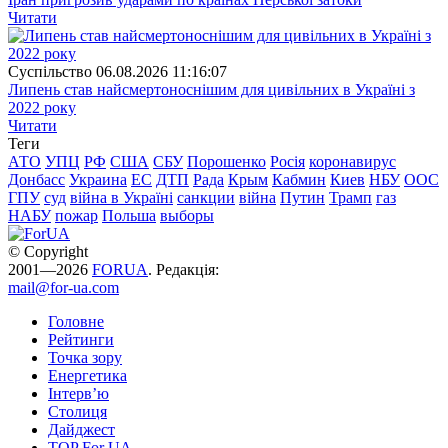
Читати
Суспiльство
06.08.2026 11:16:07
Липень став найсмертоноснішим для цивільних в Україні з
2022 року
Читати
Теги
АТО
УПЦ
РФ
США
СБУ
Порошенко
Росія
коронавирус
Донбасс
Украина
ЕС
ДТП
Рада
Крым
Кабмин
Киев
НБУ
ООС
ГПУ
суд
війна в Україні
санкции
війна
Путин
Трамп
газ
НАБУ
пожар
Польша
выборы
© Copyright
2001—2026
FORUA
. Редакція:
mail@for-ua.com
Головне
Рейтинги
Точка зору
Енергетика
Інтерв’ю
Столиця
Дайджест
TOP For UA