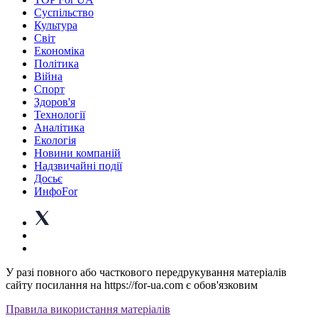
Суспiльство
Культура
Світ
Економіка
Політика
Війна
Спорт
Здоров'я
Технології
Аналітика
Екологія
Новини компаній
Надзвичайні події
Досьє
ИнфоFor
У разі повного або часткового передрукування матеріалів
сайту посилання на https://for-ua.com є обов'язковим
Правила використання матеріалів