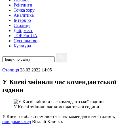
Рейтинги
Точка зору
Аналітика
Інтерв’ю
Столиця
Дайджест
TOP For UA
Суспiльство
Культура
Столиця
28.03.2022 14:05
У Києві змінили час комендантської
години
У Києві змінили час комендантської години
У Києві та області змінюється час комендантської години,
повідомив мер
Віталій Кличко.