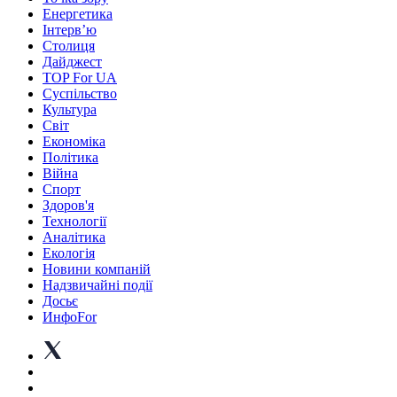
Енергетика
Інтерв’ю
Столиця
Дайджест
TOP For UA
Суспiльство
Культура
Світ
Економіка
Політика
Війна
Спорт
Здоров'я
Технології
Аналітика
Екологія
Новини компаній
Надзвичайні події
Досьє
ИнфоFor