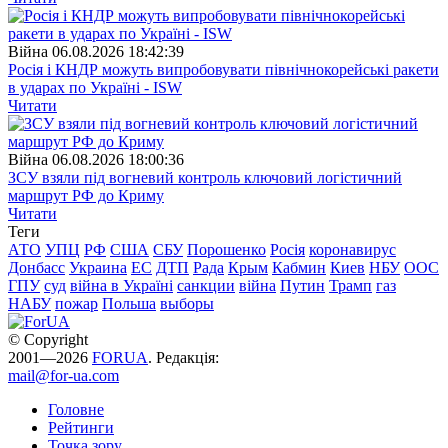
Війна
06.08.2026 18:42:39
Росія і КНДР можуть випробовувати північнокорейські ракети
в ударах по Україні - ISW
Читати
Війна
06.08.2026 18:00:36
ЗСУ взяли під вогневий контроль ключовий логістичний
маршрут РФ до Криму
Читати
Теги
АТО
УПЦ
РФ
США
СБУ
Порошенко
Росія
коронавирус
Донбасс
Украина
ЕС
ДТП
Рада
Крым
Кабмин
Киев
НБУ
ООС
ГПУ
суд
війна в Україні
санкции
війна
Путин
Трамп
газ
НАБУ
пожар
Польша
выборы
© Copyright
2001—2026
FORUA
. Редакція:
mail@for-ua.com
Головне
Рейтинги
Точка зору