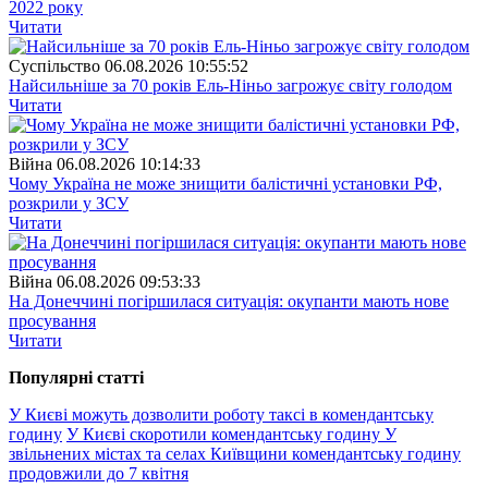
2022 року
Читати
Суспiльство
06.08.2026 10:55:52
Найсильніше за 70 років Ель-Ніньо загрожує світу голодом
Читати
Війна
06.08.2026 10:14:33
Чому Україна не може знищити балістичні установки РФ,
розкрили у ЗСУ
Читати
Війна
06.08.2026 09:53:33
На Донеччині погіршилася ситуація: окупанти мають нове
просування
Читати
Популярнi статтi
У Києві можуть дозволити роботу таксі в комендантську
годину
У Києві скоротили комендантську годину
У
звільнених містах та селах Київщини комендантську годину
продовжили до 7 квітня