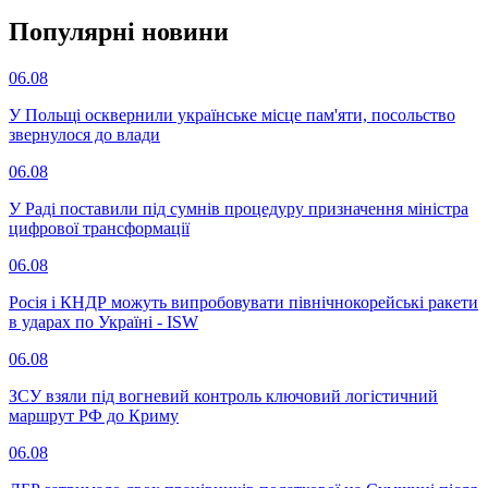
Популярнi новини
06.08
У Польщі осквернили українське місце пам'яти, посольство
звернулося до влади
06.08
У Раді поставили під сумнів процедуру призначення міністра
цифрової трансформації
06.08
Росія і КНДР можуть випробовувати північнокорейські ракети
в ударах по Україні - ISW
06.08
ЗСУ взяли під вогневий контроль ключовий логістичний
маршрут РФ до Криму
06.08