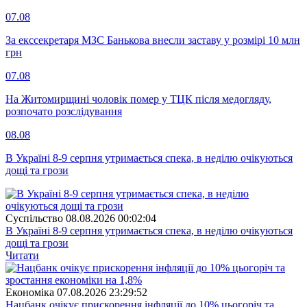
07.08
За екссекретаря МЗС Банькова внесли заставу у розмірі 10 млн
грн
07.08
На Житомирщині чоловік помер у ТЦК після медогляду,
розпочато розслідування
08.08
В Україні 8-9 серпня утримається спека, в неділю очікуються
дощі та грози
Суспiльство
08.08.2026 00:02:04
В Україні 8-9 серпня утримається спека, в неділю очікуються
дощі та грози
Читати
Економіка
07.08.2026 23:29:52
Нацбанк очікує прискорення інфляції до 10% цьогоріч та