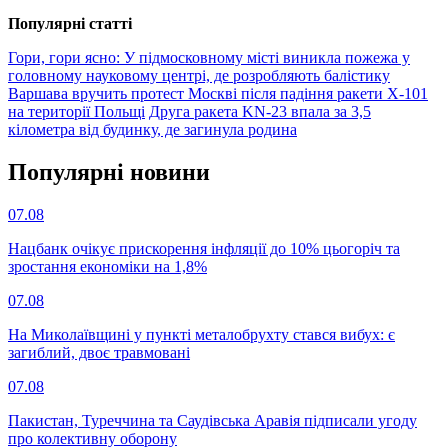
Популярнi статтi
Гори, гори ясно: У підмосковному місті виникла пожежа у
головному науковому центрі, де розробляють балістику
Варшава вручить протест Москві після падіння ракети Х-101
на території Польщі
Друга ракета KN-23 впала за 3,5
кілометра від будинку, де загинула родина
Популярнi новини
07.08
Нацбанк очікує прискорення інфляції до 10% цьогоріч та
зростання економіки на 1,8%
07.08
На Миколаївщині у пункті металобрухту стався вибух: є
загиблий, двоє травмовані
07.08
Пакистан, Туреччина та Саудівська Аравія підписали угоду
про колективну оборону