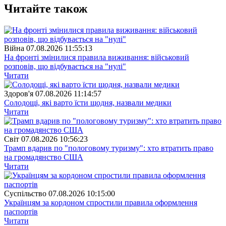
Читайте також
Війна
07.08.2026 11:55:13
На фронті змінилися правила виживання: військовий
розповів, що відбувається на "нулі"
Читати
Здоров'я
07.08.2026 11:14:57
Солодощі, які варто їсти щодня, назвали медики
Читати
Свiт
07.08.2026 10:56:23
Трамп вдарив по "пологовому туризму": хто втратить право
на громадянство США
Читати
Суспiльство
07.08.2026 10:15:00
Українцям за кордоном спростили правила оформлення
паспортів
Читати