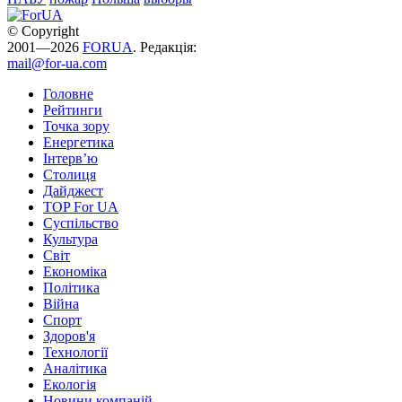
© Copyright
2001—2026
FORUA
. Редакція:
mail@for-ua.com
Головне
Рейтинги
Точка зору
Енергетика
Інтерв’ю
Столиця
Дайджест
TOP For UA
Суспiльство
Культура
Світ
Економіка
Політика
Війна
Спорт
Здоров'я
Технології
Аналітика
Екологія
Новини компаній