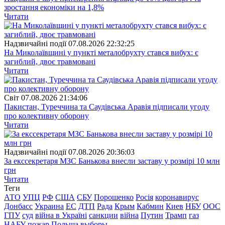
зростання економіки на 1,8%
Читати
Надзвичайні події
07.08.2026 22:32:25
На Миколаївщині у пункті металобрухту стався вибух: є
загиблий, двоє травмовані
Читати
Свiт
07.08.2026 21:34:06
Пакистан, Туреччина та Саудівська Аравія підписали угоду
про колективну оборону
Читати
Надзвичайні події
07.08.2026 20:36:03
За екссекретаря МЗС Банькова внесли заставу у розмірі 10 млн
грн
Читати
Теги
АТО
УПЦ
РФ
США
СБУ
Порошенко
Росія
коронавирус
Донбасс
Украина
ЕС
ДТП
Рада
Крым
Кабмин
Киев
НБУ
ООС
ГПУ
суд
війна в Україні
санкции
війна
Путин
Трамп
газ
НАБУ
пожар
Польша
выборы