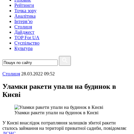
Рейтинги
Точка зору
Аналітика
Інтерв’ю
Столиця
Дайджест
TOP For UA
Суспiльство
Культура
Столиця
28.03.2022 09:52
Уламки ракети упали на будинок в
Києві
Уламки ракети упали на будинок в Києві
У Києві внаслідок потрапляння залишків збитої ракети
сталось займання на території приватної садиби, повідомляє
ДСНС.