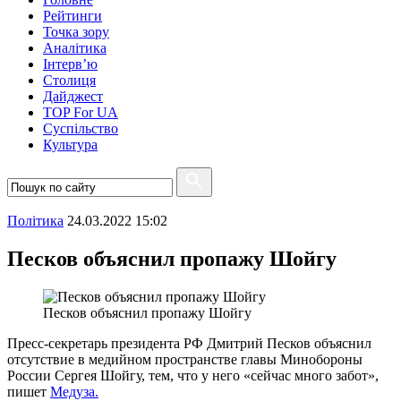
Рейтинги
Точка зору
Аналітика
Інтерв’ю
Столиця
Дайджест
TOP For UA
Суспiльство
Культура
Полiтика
24.03.2022 15:02
Песков объяснил пропажу Шойгу
Песков объяснил пропажу Шойгу
Пресс-секретарь президента РФ Дмитрий Песков объяснил
отсутствие в медийном пространстве главы Минобороны
России Сергея Шойгу, тем, что у него «сейчас много забот»,
пишет
Медуза.