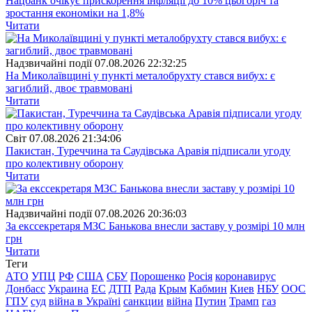
Нацбанк очікує прискорення інфляції до 10% цьогоріч та
зростання економіки на 1,8%
Читати
Надзвичайні події
07.08.2026 22:32:25
На Миколаївщині у пункті металобрухту стався вибух: є
загиблий, двоє травмовані
Читати
Свiт
07.08.2026 21:34:06
Пакистан, Туреччина та Саудівська Аравія підписали угоду
про колективну оборону
Читати
Надзвичайні події
07.08.2026 20:36:03
За екссекретаря МЗС Банькова внесли заставу у розмірі 10 млн
грн
Читати
Теги
АТО
УПЦ
РФ
США
СБУ
Порошенко
Росія
коронавирус
Донбасс
Украина
ЕС
ДТП
Рада
Крым
Кабмин
Киев
НБУ
ООС
ГПУ
суд
війна в Україні
санкции
війна
Путин
Трамп
газ