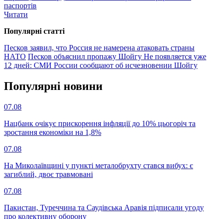
паспортів
Читати
Популярнi статтi
Песков заявил, что Россия не намерена атаковать страны
НАТО
Песков объяснил пропажу Шойгу
Не появляется уже
12 дней: СМИ России сообщают об исчезновении Шойгу
Популярнi новини
07.08
Нацбанк очікує прискорення інфляції до 10% цьогоріч та
зростання економіки на 1,8%
07.08
На Миколаївщині у пункті металобрухту стався вибух: є
загиблий, двоє травмовані
07.08
Пакистан, Туреччина та Саудівська Аравія підписали угоду
про колективну оборону