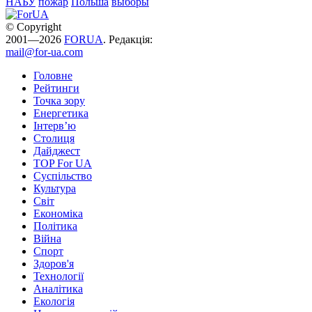
НАБУ
пожар
Польша
выборы
© Copyright
2001—2026
FORUA
. Редакція:
mail@for-ua.com
Головне
Рейтинги
Точка зору
Енергетика
Інтерв’ю
Столиця
Дайджест
TOP For UA
Суспiльство
Культура
Світ
Економіка
Політика
Війна
Спорт
Здоров'я
Технології
Аналітика
Екологія