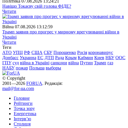
Полiтика
07.08.2026 13:24:21
Навіщо Токаєву свій голова ФІДЕ?
Читати
Війна
07.08.2026 13:12:59
Трамп заявив про прогрес у мирному врегулюванні війни в
Україні
Читати
Теги
АТО
УПЦ
РФ
США
СБУ
Порошенко
Росія
коронавирус
Донбасс
Украина
ЕС
ДТП
Рада
Крым
Кабмин
Киев
НБУ
ООС
ГПУ
суд
війна в Україні
санкции
війна
Путин
Трамп
газ
НАБУ
пожар
Польша
выборы
© Copyright
2001—2026
FORUA
. Редакція:
mail@for-ua.com
Головне
Рейтинги
Точка зору
Енергетика
Інтерв’ю
Столиця