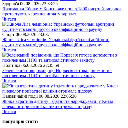
Здоров'я
06.08.2026 23:33:25
Лихоманка Ебола: У Конго вже понад 1800 смертей, медики
протестують через невиплату зарплат
Читати
Спорт
06.08.2026 23:03:11
Жіноча Ліга чемпіонів: Українські футбольні арбітрині
судитимуть матчі другого кваліфікаційного раунду
Читати
Полiтика
06.08.2026 22:35:59
Зеленський повідомив, що Норвегія готова допомогти з
посиленням ППО та антибалістичного захисту
Читати
Надзвичайні події
06.08.2026 22:05:30
Жінка втратила дитину і здатність народжувати: у Києві
гінеколог приватної клініки отримала підозру
Читати
Популярнi статтi