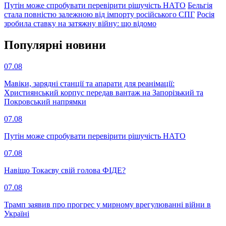
Путін може спробувати перевірити рішучість НАТО
Бельгія
стала повністю залежною від імпорту російського СПГ
Росія
зробила ставку на затяжну війну: що відомо
Популярнi новини
07.08
Мавіки, зарядні станції та апарати для реанімації:
Християнський корпус передав вантаж на Запорізький та
Покровський напрямки
07.08
Путін може спробувати перевірити рішучість НАТО
07.08
Навіщо Токаєву свій голова ФІДЕ?
07.08
Трамп заявив про прогрес у мирному врегулюванні війни в
Україні