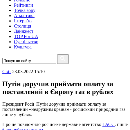
Рейтинги
Точка зору
Аналітика
Інтерв’ю
Столиця
Дайджест
TOP For UA
Суспiльство
Культура
Свiт
23.03.2022 15:10
Путін доручив приймати оплату за
поставлений в Європу газ в рублях
Президент Росії Путін доручив приймати оплату за
поставлений «недружнім країнам» російський природний газ
лише у рублях.
Про це повідомило російське державне агентство
ТАСС
, пише
Європейська правда
.