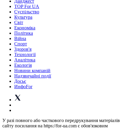
Дайджест
TOP For UA
Суспiльство
Культура
Світ
Економіка
Політика
Війна
Спорт
Здоров'я
Технології
Аналітика
Екологія
Новини компаній
Надзвичайні події
Досьє
ИнфоFor
У разі повного або часткового передрукування матеріалів
сайту посилання на https://for-ua.com є обов'язковим