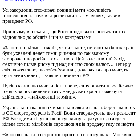
Усі закордонні споживачі повинні мати можливість
проведення платежів за російський газ у рублях, заявив
президент РФ.
При цьому він сказав, що Росія продовжить постачати газ
відповідно до обсягів і цін за контрактами.
«За останні кілька тижнів, як ви знаєте, низкою західних країн
були ухвалені нелегітимні рішення по так званому
замороженню російських активів. Цей колективний Захід
фактично підвів риску під надійністю своїх валют… Тепер у
світі кожен знає, що зобов’язання у доларах та євро можуть
бути невиконані», - заявив президент РФ.
Путін сказав, що можливість проведення оплати в російських
рублях за поставлений газ у «недружні країни» має бути
здійснено в «найкоротші терміни».
Україна та низка інших країн наполягають на забороні імпорту
в ЄС енергоресурсів із Росії. Вони стверджують, що президент
РФ Володимир Путін фінансує війну за рахунок доходів у
кілька сотень мільйонів євро щодня від продажу газу та нафти.
Євросоюз на тлі гострої конфронтації в стосунках з Москвою