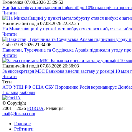
Економіка
07.08.2026 23:29:52
Нацбанк очікує прискорення інфляції до 10% цьогоріч та зрост
Читати
Надзвичайні події
07.08.2026 22:32:25
На Миколаївщині у пункті металобрухту стався вибух: є загибл
Читати
Свiт
07.08.2026 21:34:06
Пакистан, Туреччина та Саудівська Аравія підписали угоду пр
Читати
Надзвичайні події
07.08.2026 20:36:03
За екссекретаря МЗС Банькова внесли заставу у розмірі 10 млн 
Читати
Теги
АТО
УПЦ
РФ
США
СБУ
Порошенко
Росія
коронавирус
Донба
Польша
выборы
© Copyright
2001—2026
FORUA
. Редакція:
mail@for-ua.com
Головне
Рейтинги