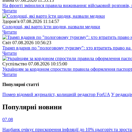
Війна
07.08.2026 11:55:13
На фронті змінилися правила виживання: військовий розповів, щ
Читати
Здоров'я
07.08.2026 11:14:57
Солодощі, які варто їсти щодня, назвали медики
Читати
Свiт
07.08.2026 10:56:23
Трамп вдарив по "пологовому туризму": хто втратить право н
Читати
Суспiльство
07.08.2026 10:15:00
Українцям за кордоном спростили правила оформлення паспорт
Читати
Популярнi статтi
Помер відомий журналіст, колишній редактор ForUA
У редакці
Популярнi новини
07.08
Нацбанк очікує прискорення інфляції до 10% цьогоріч та зрост