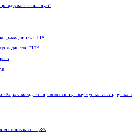
о відбувається на "нулі"
а громадянство США
ів
ю «Радіо Свобода» направили запит, чому журналіст Андрушко не
ання економіки на 1,8%