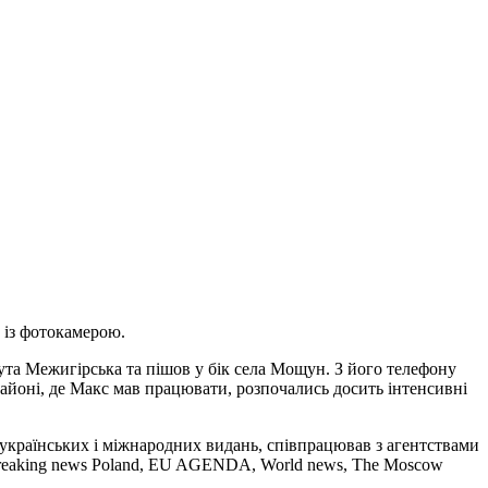
й із фотокамерою.
Гута Межигірська та пішов у бік села Мощун. З його телефону
в районі, де Макс мав працювати, розпочались досить інтенсивні
українських і міжнародних видань, співпрацював з агентствами
E, Breaking news Poland, EU AGENDA, World news, The Moscow