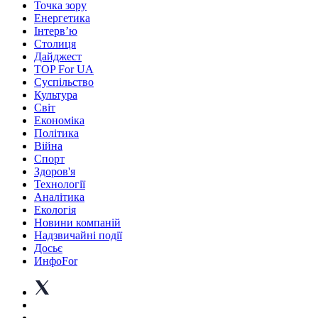
Точка зору
Енергетика
Інтерв’ю
Столиця
Дайджест
TOP For UA
Суспiльство
Культура
Світ
Економіка
Політика
Війна
Спорт
Здоров'я
Технології
Аналітика
Екологія
Новини компаній
Надзвичайні події
Досьє
ИнфоFor