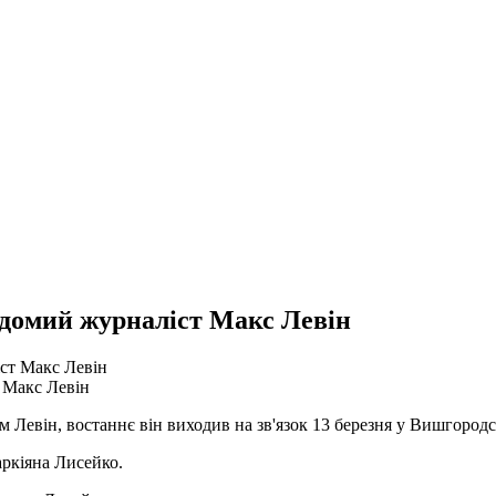
відомий журналіст Макс Левін
 Макс Левін
 Левін, востаннє він виходив на зв'язок 13 березня у Вишгородс
ркіяна Лисейко.