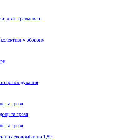
ий, двоє травмовані
о колективну оборону
грн
ато розслідування
щі та грози
щі та грози