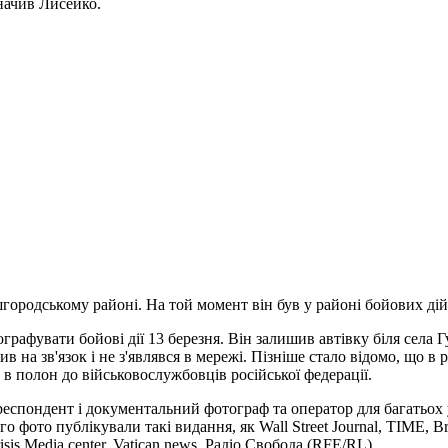
значив Лисейко.
ишгородському районі. На той момент він був у районі бойових ді
графувати бойові дії 13 березня. Він залишив автівку біля села 
ив на зв'язок і не з'являвся в мережі. Пізніше стало відомо, що 
и в полон до військовослужбовців російської федерації.
респондент і документальний фотограф та оператор для багатьох 
Його фото публікували такі видання, як Wall Street Journal, TIM
sis Media center, Vatican news, Радіо Свобода (RFE/RL).