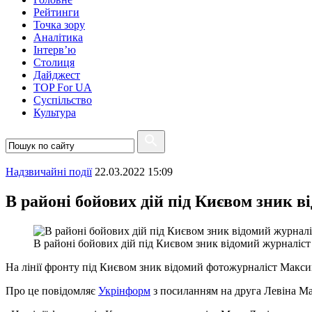
Рейтинги
Точка зору
Аналітика
Інтерв’ю
Столиця
Дайджест
TOP For UA
Суспiльство
Культура
Надзвичайні події
22.03.2022 15:09
В районі бойових дій під Києвом зник 
В районі бойових дій під Києвом зник відомий журналіст
На лінії фронту під Києвом зник відомий фотожурналіст Максим
Про це повідомляє
Укрінформ
з посиланням на друга Левіна Ма