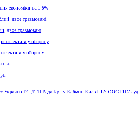
ання економіки на 1,8%
ий, двоє травмовані
о колективну оборону
грн
сс
Украина
ЕС
ДТП
Рада
Крым
Кабмин
Киев
НБУ
ООС
ГПУ
суд