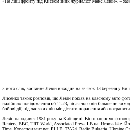
«На лінії фронту під Києвом зник журналіст Макс Левін», – за
З його слів, востаннє Левін виходив на зв'язок 13 березня у В
Лисейко також розповів, що Левін поїхав на власному авто фото
надійшло повідомлення об 11:23, після чого він більше не виход
бойові дії, під час яких він міг дістати поранення або потрапит
Левін народився 1981 року на Київщині. Він працює як фотоко
Reuters, BBC, TRT World, Associated Press, LB.ua, Hromadske. 
Time, Кореспондент.net, ELLE, TV-24, Radio Bulgaria, Ukraine Cri