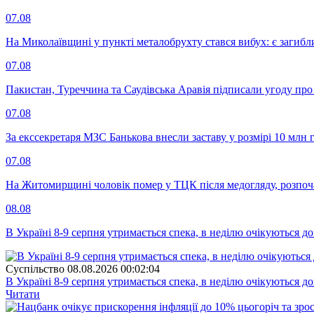
07.08
На Миколаївщині у пункті металобрухту стався вибух: є загибл
07.08
Пакистан, Туреччина та Саудівська Аравія підписали угоду пр
07.08
За екссекретаря МЗС Банькова внесли заставу у розмірі 10 млн 
07.08
На Житомирщині чоловік помер у ТЦК після медогляду, розпоч
08.08
В Україні 8-9 серпня утримається спека, в неділю очікуються до
Суспiльство
08.08.2026 00:02:04
В Україні 8-9 серпня утримається спека, в неділю очікуються до
Читати