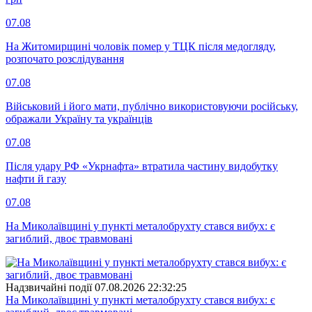
07.08
На Житомирщині чоловік помер у ТЦК після медогляду,
розпочато розслідування
07.08
Військовий і його мати, публічно використовуючи російську,
ображали Україну та українців
07.08
Після удару РФ «Укрнафта» втратила частину видобутку
нафти й газу
07.08
На Миколаївщині у пункті металобрухту стався вибух: є
загиблий, двоє травмовані
Надзвичайні події
07.08.2026 22:32:25
На Миколаївщині у пункті металобрухту стався вибух: є