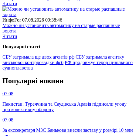
Читати
ИнфоFor
07.08.2026 09:38:46
Можно ли установить автоматику на старые распашные
ворота
Читати
Популярнi статтi
СБУ затримала ще двох агентів рф
СБУ затримала агентку
військової контррозвідки фсб
РФ продовжує терор цивільного
судноплавства
Популярнi новини
07.08
Пакистан, Туреччина та Саудівська Аравія підписали угоду
про колективну оборону
07.08
За екссекретаря МЗС Банькова внесли заставу у розмірі 10 млн
грн