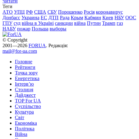
Читати
Теги
АТО
УПЦ
РФ
США
СБУ
Порошенко
Росія
коронавирус
Донбасс
Украина
ЕС
ДТП
Рада
Крым
Кабмин
Киев
НБУ
ООС
ГПУ
суд
війна в Україні
санкции
війна
Путин
Трамп
газ
НАБУ
пожар
Польша
выборы
© Copyright
2001—2026
FORUA
. Редакція:
mail@for-ua.com
Головне
Рейтинги
Точка зору
Енергетика
Інтерв’ю
Столиця
Дайджест
TOP For UA
Суспiльство
Культура
Світ
Економіка
Політика
Війна