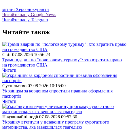
мітинг
Херсон
окупанти
Читайте нас у Google News
Читайте нас у Telegram
Читайте також
Свiт
07.08.2026 10:56:23
Трамп вдарив по "пологовому туризму": хто втратить право
на громадянство США
Читати
Суспiльство
07.08.2026 10:15:00
Українцям за кордоном спростили правила оформлення
паспортів
Читати
Надзвичайні події
07.08.2026 09:52:30
Українку втягнули у незаконну програму сурогатного
материнства, яка завершилася трагедією