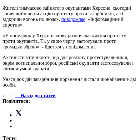
Жителі тимчасово зайнятого окупантами Херсона сьогодні
знову вийшли на акцію протесту проти загарбників, а ті
відкрили вогонь по людях,
повідомляє
«Інформаційний
спротив».
«У понеділок у Херсоні знову розпочалася акція протесту
проти окупантів. Ті, у свою чергу, застосували проти
громадян зброю», - йдеться у повідомленні.
Активісти уточнюють, що для розгону протестувальників,
окрім вогнепальної зброї, російські окупанти застосовували і
світлошумові гранати.
Унаслідок дій загарбників поранення дістали щонайменше дві
особи.
Назад до статей
Поділитися:
Теги: