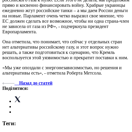
прямо и косвенно финансировать войну. Храбрые украинцы
ежедневно жгут российские танки – а мы даем России деньги
на новые. Парламент очень четко выразил свое мнение, что
ЕС должен сделать все возможное, чтобы ни одна страна-член
не зависела от газа из РФ», - подчеркнула президент
Европарламента.
Она отметила, что понимает, что сейчас у отдельных стран
нет альтернативы российскому газу, и этот вопрос нужно
решать, а также подготовиться к сценарию, что Кремль
воспользуется этой уязвимостью и прекратит поставки к ним.
«Мы уже опоздали с энергонезависимостью, но решения и
альтернативы есть», - отметила Роберта Метсола.
Назад до статей
Поділитися:
Теги: