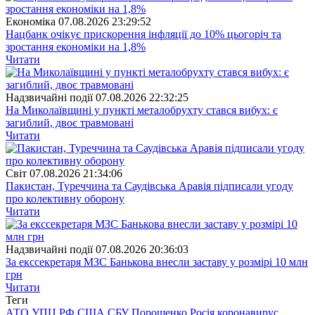
Економіка
07.08.2026 23:29:52
Нацбанк очікує прискорення інфляції до 10% цьогоріч та
зростання економіки на 1,8%
Читати
Надзвичайні події
07.08.2026 22:32:25
На Миколаївщині у пункті металобрухту стався вибух: є
загиблий, двоє травмовані
Читати
Свiт
07.08.2026 21:34:06
Пакистан, Туреччина та Саудівська Аравія підписали угоду
про колективну оборону
Читати
Надзвичайні події
07.08.2026 20:36:03
За екссекретаря МЗС Банькова внесли заставу у розмірі 10 млн
грн
Читати
Теги
АТО
УПЦ
РФ
США
СБУ
Порошенко
Росія
коронавирус