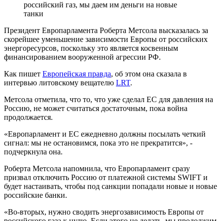
российский газ, мы даем им деньги на новые
танки
Президент Европарламента Роберта Метсола высказалась за
скорейшее уменьшение зависимости Европы от российских
энергоресурсов, поскольку это является косвенным
финансированием вооруженной агрессии РФ.
Как пишет
Европейская правда
, об этом она сказала в
интервью литовскому вещателю
LRT
.
Метсола отметила, что то, что уже сделал ЕС для давления на
Россию, не может считаться достаточным, пока война
продолжается.
«Европарламент и ЕС ежедневно должны посылать четкий
сигнал: мы не остановимся, пока это не прекратится», -
подчеркнула она.
Роберта Метсола напомнила, что Европарламент сразу
призвал отключить Россию от платежной системы SWIFT и
будет настаивать, чтобы под санкции попадали новые и новые
российские банки.
«Во-вторых, нужно сводить энергозависимость Европы от
российского газа к нулю. Если этого не делать, мы продолжим