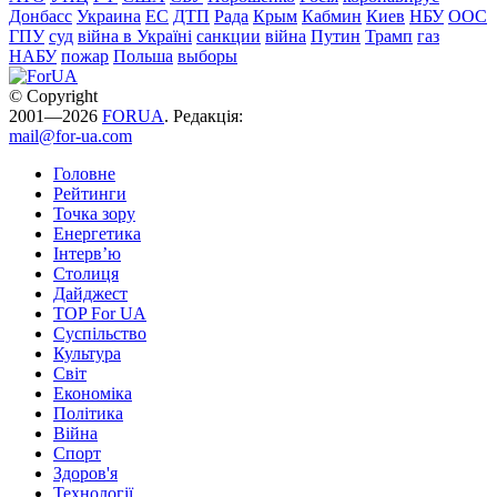
Донбасс
Украина
ЕС
ДТП
Рада
Крым
Кабмин
Киев
НБУ
ООС
ГПУ
суд
війна в Україні
санкции
війна
Путин
Трамп
газ
НАБУ
пожар
Польша
выборы
© Copyright
2001—2026
FORUA
. Редакція:
mail@for-ua.com
Головне
Рейтинги
Точка зору
Енергетика
Інтерв’ю
Столиця
Дайджест
TOP For UA
Суспiльство
Культура
Світ
Економіка
Політика
Війна
Спорт
Здоров'я
Технології