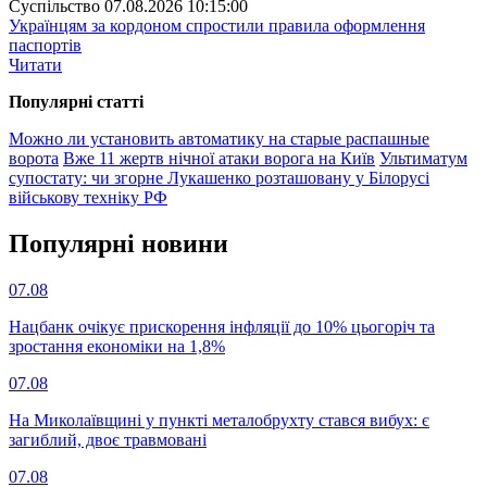
Суспiльство
07.08.2026 10:15:00
Українцям за кордоном спростили правила оформлення
паспортів
Читати
Популярнi статтi
Можно ли установить автоматику на старые распашные
ворота
Вже 11 жертв нічної атаки ворога на Київ
Ультиматум
супостату: чи згорне Лукашенко розташовану у Білорусі
військову техніку РФ
Популярнi новини
07.08
Нацбанк очікує прискорення інфляції до 10% цьогоріч та
зростання економіки на 1,8%
07.08
На Миколаївщині у пункті металобрухту стався вибух: є
загиблий, двоє травмовані
07.08