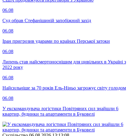
06.08
Суд обрав Стефанішиній запобіжний захід
06.08
Іран пригрозив ударами по країнах Перської затоки
06.08
Липень став найсмертоноснішим для цивільних в Україні з
2022 року
06.08
Найсильніше за 70 років Ель-Ніньо загрожує світу голодом
06.08
У екскомандувача логістики Повітряних сил знайшли 6
квартир, будинки та апартаменти в Буковелі
Суспiльство
06.08.2026 13:13:08