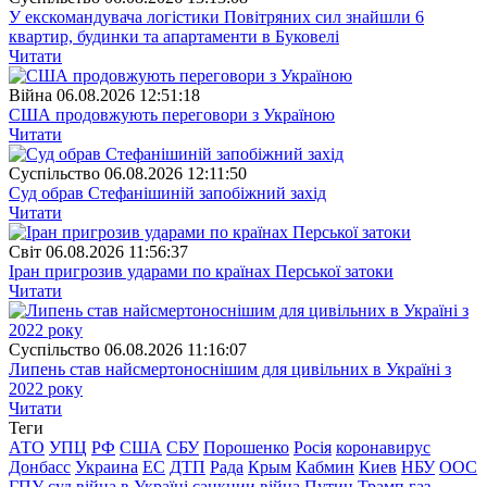
У екскомандувача логістики Повітряних сил знайшли 6
квартир, будинки та апартаменти в Буковелі
Читати
Війна
06.08.2026 12:51:18
США продовжують переговори з Україною
Читати
Суспiльство
06.08.2026 12:11:50
Суд обрав Стефанішиній запобіжний захід
Читати
Свiт
06.08.2026 11:56:37
Іран пригрозив ударами по країнах Перської затоки
Читати
Суспiльство
06.08.2026 11:16:07
Липень став найсмертоноснішим для цивільних в Україні з
2022 року
Читати
Теги
АТО
УПЦ
РФ
США
СБУ
Порошенко
Росія
коронавирус
Донбасс
Украина
ЕС
ДТП
Рада
Крым
Кабмин
Киев
НБУ
ООС
ГПУ
суд
війна в Україні
санкции
війна
Путин
Трамп
газ