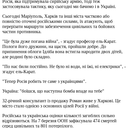
Росія, яка підтримувала сирійську армію, тоді теж
застосовувала тактику, яку сьогодні ми бачимо і в Україні.
Сьогодні Маріуполь, Харків та інші міста частково або
повністю оточені російськими силами, їх атакують, щоб
перерізати маршрути забезпечення цивільних та бойових
частин противника.
"Це була дуже погана війна", - згадує професор ель-Карат.
Пологи його дружини, на щастя, пройшли добре. До
припинення облоги Ідліба вона встигла народити двох дітей,
але родині було складно.
"По нас били постійно. Не було ні води, ні їжі, ні електрики", -
згадує ель-Карат.
"Тепер Росія робить те саме з українцями".
Україна: "боїшся, що наступна бомба впаде на тебе"
32-річний консультант із продажу Роман живе у Харкові. Це
місто стало однією з основних цілей Росії у війні.
Російська та українська оцінки кількості загиблих сильно
відрізняються. На 7 березня ООН зафіксувала 474 смертей
серед цивільних та 801 потерпілого.