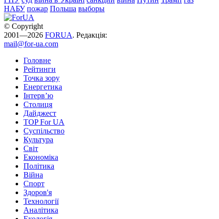
НАБУ
пожар
Польша
выборы
© Copyright
2001—2026
FORUA
. Редакція:
mail@for-ua.com
Головне
Рейтинги
Точка зору
Енергетика
Інтерв’ю
Столиця
Дайджест
TOP For UA
Суспiльство
Культура
Світ
Економіка
Політика
Війна
Спорт
Здоров'я
Технології
Аналітика
Екологія