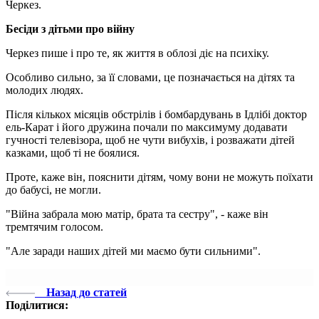
Черкез.
Бесіди з дітьми про війну
Черкез пише і про те, як життя в облозі діє на психіку.
Особливо сильно, за її словами, це позначається на дітях та
молодих людях.
Після кількох місяців обстрілів і бомбардувань в Ідлібі доктор
ель-Карат і його дружина почали по максимуму додавати
гучності телевізора, щоб не чути вибухів, і розважати дітей
казками, щоб ті не боялися.
Проте, каже він, пояснити дітям, чому вони не можуть поїхати
до бабусі, не могли.
"Війна забрала мою матір, брата та сестру", - каже він
тремтячим голосом.
"Але заради наших дітей ми маємо бути сильними".
Назад до статей
Поділитися: