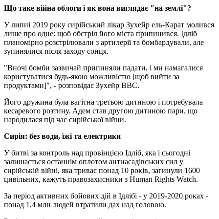
Що таке війна облоги і як вона виглядає "на землі"?
У липні 2019 року сирійський лікар Зухейр ель-Карат молився
лише про одне: щоб обстріл його міста припинився. Ідліб
планомірно розстрілювали з артилерії та бомбардували, але
зупинялися після заходу сонця.
"Вночі бомби зазвичай припиняли падати, і ми намагалися
користуватися будь-якою можливістю [щоб вийти за
продуктами]", - розповідає Зухейр BBC.
Його дружина була вагітна третьою дитиною і потребувала
кесаревого розтину. Адем став другою дитиною пари, що
народилася під час сирійської війни.
Сирія: без води, їжі та електрики
У битві за контроль над провінцією Ідліб, яка і сьогодні
залишається останнім оплотом антиасадівських сил у
сирійській війні, яка триває понад 10 років, загинули 1600
цивільних, кажуть правозахисники з Human Rights Watch.
За період активних бойових дій в Ідлібі - у 2019-2020 роках -
понад 1,4 млн людей втратили дах над головою.