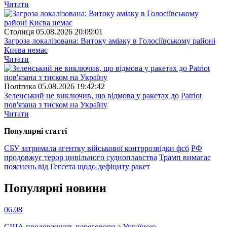
Читати
Столиця
05.08.2026 20:09:01
Загроза локалізована: Витоку аміаку в Голосіївському районі
Києва немає
Читати
Полiтика
05.08.2026 19:42:42
Зеленський не виключив, що відмова у ракетах до Patriot
пов'язана з тиском на Україну
Читати
Популярнi статтi
СБУ затримала агентку військової контррозвідки фсб
РФ
продовжує терор цивільного судноплавства
Трамп вимагає
пояснень від Гегсета щодо дефіциту ракет
Популярнi новини
06.08
США продовжують переговори з Україною