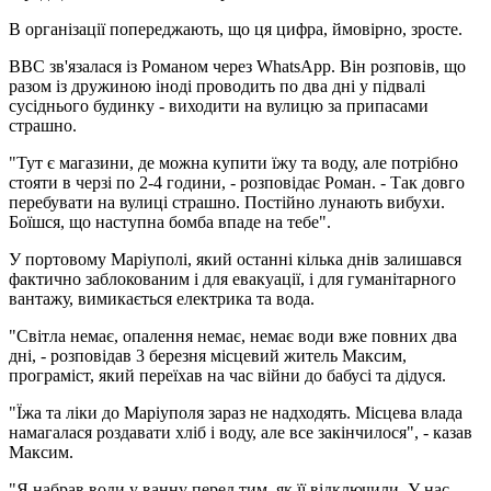
В організації попереджають, що ця цифра, ймовірно, зросте.
ВВС зв'язалася із Романом через WhatsApp. Він розповів, що
разом із дружиною іноді проводить по два дні у підвалі
сусіднього будинку - виходити на вулицю за припасами
страшно.
"Тут є магазини, де можна купити їжу та воду, але потрібно
стояти в черзі по 2-4 години, - розповідає Роман. - Так довго
перебувати на вулиці страшно. Постійно лунають вибухи.
Боїшся, що наступна бомба впаде на тебе".
У портовому Маріуполі, який останні кілька днів залишався
фактично заблокованим і для евакуації, і для гуманітарного
вантажу, вимикається електрика та вода.
"Світла немає, опалення немає, немає води вже повних два
дні, - розповідав 3 березня місцевий житель Максим,
програміст, який переїхав на час війни до бабусі та дідуся.
"Їжа та ліки до Маріуполя зараз не надходять. Місцева влада
намагалася роздавати хліб і воду, але все закінчилося", - казав
Максим.
"Я набрав води у ванну перед тим, як її відключили. У нас