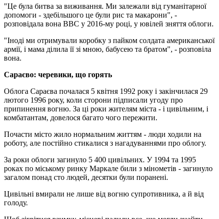
"Це була битва за виживання. Ми залежали від гуманітарної
допомоги - здебільшого це були рис та макарони", -
розповідала вона ВВС у 2016-му році, у ювілей зняття облоги.
"Іноді ми отримували коробку з пайком солдата американської
армії, і мама ділила її зі мною, бабусею та братом", - розповіла
вона.
Сараєво: черевики, що горять
Облога Сараєва почалася 5 квітня 1992 року і закінчилася 29
лютого 1996 року, коли сторони підписали угоду про
припинення вогню. За ці роки жителям міста - і цивільним, і
комбатантам, довелося багато чого пережити.
Почасти місто жило нормальним життям - люди ходили на
роботу, але постійно стикалися з нагадуваннями про облогу.
За роки облоги загинуло 5 400 цивільних. У 1994 та 1995
роках по міському ринку Маркале били з мінометів - загинуло
загалом понад сто людей, десятки були поранені.
Цивільні вмирали не лише від вогню супротивника, а й від
голоду.