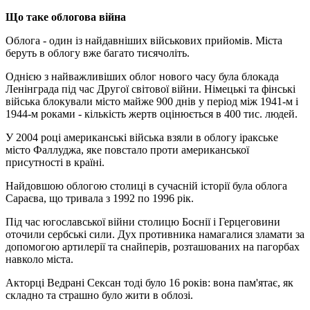
Що таке облогова війна
Облога - один із найдавніших військових прийомів. Міста
беруть в облогу вже багато тисячоліть.
Однією з найважливіших облог нового часу була блокада
Ленінграда під час Другої світової війни. Німецькі та фінські
війська блокували місто майже 900 днів у період між 1941-м і
1944-м роками - кількість жертв оцінюється в 400 тис. людей.
У 2004 році американські війська взяли в облогу іракське
місто Фаллуджа, яке повстало проти американської
присутності в країні.
Найдовшою облогою столиці в сучасній історії була облога
Сараєва, що тривала з 1992 по 1996 рік.
Під час югославської війни столицю Боснії і Герцеговини
оточили сербські сили. Дух противника намагалися зламати за
допомогою артилерії та снайперів, розташованих на пагорбах
навколо міста.
Акторці Ведрані Сексан тоді було 16 років: вона пам'ятає, як
складно та страшно було жити в облозі.