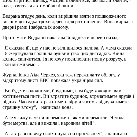
Щоб зігрітися взимку, місцеві палили все, що могли знайти, -
одяг, взуття та автомобільні шини.
Ведрана згадує день, коли вирішила взяти з пошкодженого
вогнем дитсадка трохи дерева для розтоплення. Вона вирвала
дверні рами і забрала їх додому.
Проте мати Ведрани наказала їй віднести дерево назад.
"Я сказала їй, що у нас не залишилося палива. А мама сказала:
"Я жертвувала гроші на будівництво цих дитсадків. Війна
колись скінчиться, і я не хочу посилювати повну розруху, в
якій ми живемо".
Журналістка Аїда Черкез, яка теж пережила ту облогу, у
відкритому листі ВВС побажала українцям сил.
"Ви будете голодними, брудними, вам буде холодно, вам
хотітиметься пити. Ви втратите будинок, втрачатимете друзів і
рідних. Часом ви втрачатимете віру, а часом - відчуватимете
страшну втому", - написала вона.
"Але я кажу вам: ви переможете, як ми перемогли. Я мала
бути мертва, але я вижила і народила дітей".
"А завтра я поведу своїх онуків на прогулянку", - написала