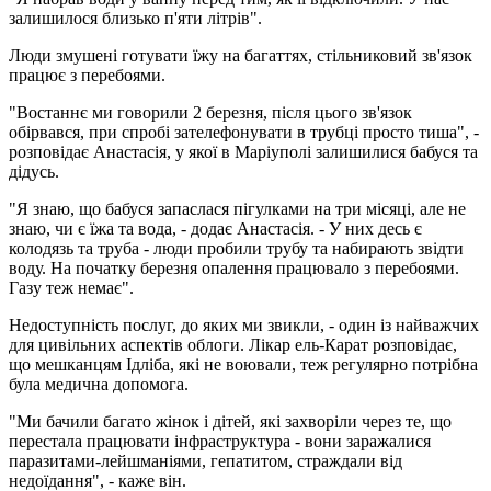
залишилося близько п'яти літрів".
Люди змушені готувати їжу на багаттях, стільниковий зв'язок
працює з перебоями.
"Востаннє ми говорили 2 березня, після цього зв'язок
обірвався, при спробі зателефонувати в трубці просто тиша", -
розповідає Анастасія, у якої в Маріуполі залишилися бабуся та
дідусь.
"Я знаю, що бабуся запаслася пігулками на три місяці, але не
знаю, чи є їжа та вода, - додає Анастасія. - У них десь є
колодязь та труба - люди пробили трубу та набирають звідти
воду. На початку березня опалення працювало з перебоями.
Газу теж немає".
Недоступність послуг, до яких ми звикли, - один із найважчих
для цивільних аспектів облоги. Лікар ель-Карат розповідає,
що мешканцям Ідліба, які не воювали, теж регулярно потрібна
була медична допомога.
"Ми бачили багато жінок і дітей, які захворіли через те, що
перестала працювати інфраструктура - вони заражалися
паразитами-лейшманіями, гепатитом, страждали від
недоїдання", - каже він.