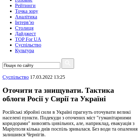
Рейтинги
Точка зору
Аналітика
Інтерв’ю
Столиця
Дайджест
TOP For UA
Суспiльство
Культура
Суспiльство
17.03.2022 13:25
Оточити та знищувати. Тактика
облоги Росії у Сирії та Україні
Російські збройні сили в Україні прагнуть оточувати великі
населені пункти. Подекуди з оточених міст "гуманітарними
коридорами" вивозять цивільних, але, наприклад, евакуація з
Маріуполя кілька днів поспіль зривалася. Без води та опалення
залишився Чернігів.