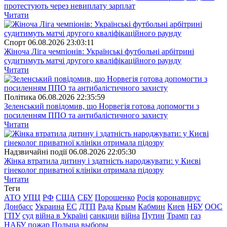
протестують через невиплату зарплат
Читати
Спорт
06.08.2026 23:03:11
Жіноча Ліга чемпіонів: Українські футбольні арбітрині
судитимуть матчі другого кваліфікаційного раунду
Читати
Полiтика
06.08.2026 22:35:59
Зеленський повідомив, що Норвегія готова допомогти з
посиленням ППО та антибалістичного захисту
Читати
Надзвичайні події
06.08.2026 22:05:30
Жінка втратила дитину і здатність народжувати: у Києві
гінеколог приватної клініки отримала підозру
Читати
Теги
АТО
УПЦ
РФ
США
СБУ
Порошенко
Росія
коронавирус
Донбасс
Украина
ЕС
ДТП
Рада
Крым
Кабмин
Киев
НБУ
ООС
ГПУ
суд
війна в Україні
санкции
війна
Путин
Трамп
газ
НАБУ
пожар
Польша
выборы