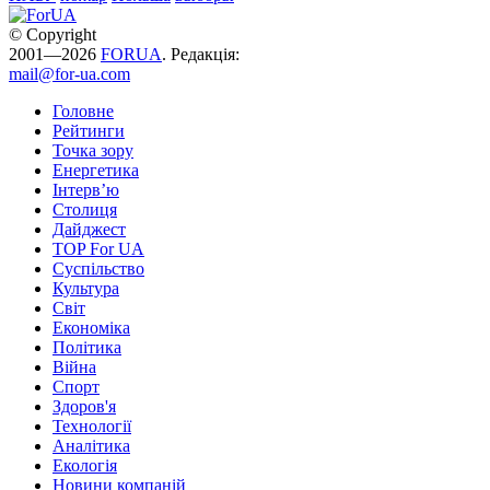
© Copyright
2001—2026
FORUA
. Редакція:
mail@for-ua.com
Головне
Рейтинги
Точка зору
Енергетика
Інтерв’ю
Столиця
Дайджест
TOP For UA
Суспiльство
Культура
Світ
Економіка
Політика
Війна
Спорт
Здоров'я
Технології
Аналітика
Екологія
Новини компаній