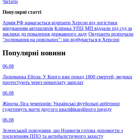
Читати
Популярнi статтi
Армія РФ намагається відрізати Херсон від логістики
мінуванням автошляхів
Клірика УПЦ МП віддали під суд за
заклики до повалення державного ладу
Окупанти розпочали
"полювання на цивільних": що відбувається в Херсоні
Популярнi новини
06.08
Лихоманка Ебола: У Конго вже понад 1800 смертей, медики
протестують через невиплату зарплат
06.08
Жіноча Ліга чемпіонів: Українські футбольні арбітрині
судитимуть матчі другого кваліфікаційного раунду
06.08
Зеленський повідомив, що Норвегія готова допомогти з
посиленням ППО та антибалістичного захисту