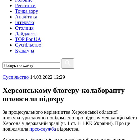
Рейтинги
Точка зору
Аналітика
Інтерв’ю
Столиця
Дайджест
TOP For UA
Суспiльство
Культура
Суспiльство
14.03.2022 12:29
Херсонському блогеру-колаборанту
оголосили підозру
За процесуального керівництва Херсонської обласної
прокуратури заочно повідомлено про підозру мешканцю міста
Херсона у державній зраді (ч. 1 ст. 111 КК України). Про це
повіжлмила
прес-служба
відомства.
За даними слідства, після повномасштабного вторгнення