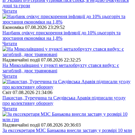
В Україні 8-9 серпня утримається спека, в неділю очікуються
дощі та грози
Читати
Економіка
07.08.2026 23:29:52
Нацбанк очікує прискорення інфляції до 10% цьогоріч та
зростання економіки на 1,8%
Читати
Надзвичайні події
07.08.2026 22:32:25
На Миколаївщині у пункті металобрухту стався вибух: є
загиблий, двоє травмовані
Читати
Свiт
07.08.2026 21:34:06
Пакистан, Туреччина та Саудівська Аравія підписали угоду
про колективну оборону
Читати
Надзвичайні події
07.08.2026 20:36:03
За екссекретаря МЗС Банькова внесли заставу у розмірі 10 млн