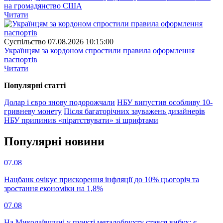
на громадянство США
Читати
Суспiльство
07.08.2026 10:15:00
Українцям за кордоном спростили правила оформлення
паспортів
Читати
Популярнi статтi
Долар і євро знову подорожчали
НБУ випустив особливу 10-
гривневу монету
Після багаторічних зауважень дизайнерів
НБУ припинив «піратствувати» зі шрифтами
Популярнi новини
07.08
Нацбанк очікує прискорення інфляції до 10% цьогоріч та
зростання економіки на 1,8%
07.08
На Миколаївщині у пункті металобрухту стався вибух: є