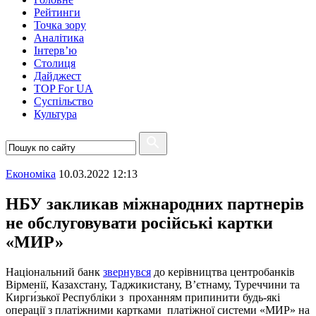
Рейтинги
Точка зору
Аналітика
Інтерв’ю
Столиця
Дайджест
TOP For UA
Суспiльство
Культура
Економіка
10.03.2022 12:13
НБУ закликав міжнародних партнерів
не обслуговувати російські картки
«МИР»
Національний банк
звернувся
до керівництва центробанків
Вірменії, Казахстану, Таджикистану, В’єтнаму, Туреччини та
Кирги́зької Республіки з проханням припинити будь-які
операції з платіжними картками платіжної системи «МИР» на