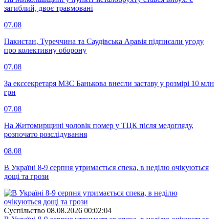
загиблий, двоє травмовані
07.08
Пакистан, Туреччина та Саудівська Аравія підписали угоду
про колективну оборону
07.08
За екссекретаря МЗС Банькова внесли заставу у розмірі 10 млн
грн
07.08
На Житомирщині чоловік помер у ТЦК після медогляду,
розпочато розслідування
08.08
В Україні 8-9 серпня утримається спека, в неділю очікуються
дощі та грози
Суспiльство
08.08.2026 00:02:04