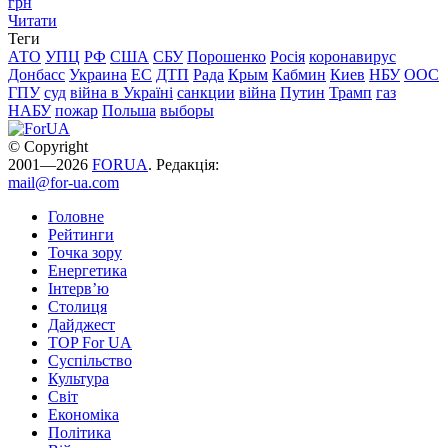
грн
Читати
Теги
АТО
УПЦ
РФ
США
СБУ
Порошенко
Росія
коронавирус
Донбасс
Украина
ЕС
ДТП
Рада
Крым
Кабмин
Киев
НБУ
ООС
ГПУ
суд
війна в Україні
санкции
війна
Путин
Трамп
газ
НАБУ
пожар
Польша
выборы
© Copyright
2001—2026
FORUA
. Редакція:
mail@for-ua.com
Головне
Рейтинги
Точка зору
Енергетика
Інтерв’ю
Столиця
Дайджест
TOP For UA
Суспiльство
Культура
Світ
Економіка
Політика