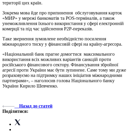
території цих країн.
Зокрема мова йде про припинення обслуговування карток
«МИР» у мережі банкоматів та POS-терміналів, а також
унеможливлення їхнього використання у сфері електронній
комерції та під час здійснення P2P-переказів.
Таке звернення зумовлене необхідністю посилення
міжнародного тиску у фінансовій сфері на країну-агресора.
«Національний банк прагне домогтися максимального
використання всіх можливих варіантів санкцій проти
російського фінансового сектору. Фінансування збройної
агресії проти України має бути зупинене. Саме тому ми дуже
розраховуємо на підтримку наших ініціатив міжнародними
партнерами», – наголосив голова Національного банку
України Кирило Шевченко.
Назад до статей
Поділитися: