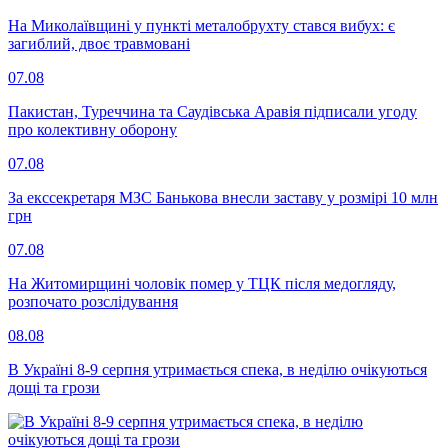
На Миколаївщині у пункті металобрухту стався вибух: є
загиблий, двоє травмовані
07.08
Пакистан, Туреччина та Саудівська Аравія підписали угоду
про колективну оборону
07.08
За екссекретаря МЗС Банькова внесли заставу у розмірі 10 млн
грн
07.08
На Житомирщині чоловік помер у ТЦК після медогляду,
розпочато розслідування
08.08
В Україні 8-9 серпня утримається спека, в неділю очікуються
дощі та грози