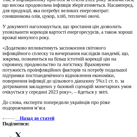
що висока продовольча інфляція зберігатиметься. Насамперед,
для продукції, яка потребує великих енерговитрат:
соняшникова олія, цукор, хліб, тепличні овочі.
У документі наголошується, що зростання цін дозволить
уповільнити корекція вартості енергоресурсів, а також хороші
врожаї минулого року.
«Додатково впливатимуть заспокоєння світового
інфляційного сплеску та вичерпання наслідків пандемії, що,
зокрема, позначиться на більш істотній корекції цін на
сировину, продовольство та логістику. Враховуючи
потужність проінфляційних факторів та потребу подальшої
підтримки постпандемічного відновлення економіки,
повернення інфляції до цільового діапазону 5%±1 ст. п. за
дотримання закладених у базовий сценарій монетарних умов
очікується у середині 2023 року», – йдеться у звіті.
До слова, експерти попередили українців про різке
подорожчання м’яса
Назад до статей
Поділитися: