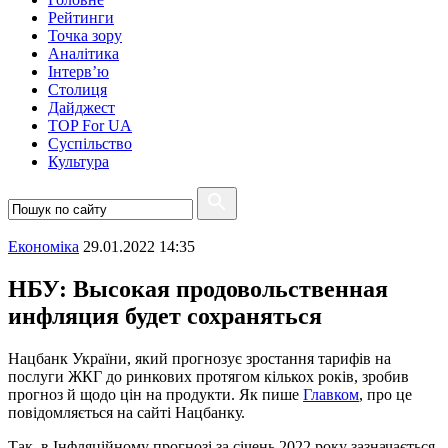
Рейтинги
Точка зору
Аналітика
Інтерв’ю
Столиця
Дайджест
TOP For UA
Суспiльство
Культура
Економіка
29.01.2022 14:35
НБУ: Высокая продовольственная
инфляция будет сохраняться
Нацбанк України, який прогнозує зростання тарифів на
послуги ЖКГ до ринкових протягом кількох років, зробив
прогноз й щодо цін на продукти. Як пише
Главком
, про це
повідомляється на сайті Нацбанку.
Так, в Інфляційному прогнозі за січень 2022 року зазначається,