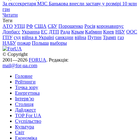
За екссекретаря МЗС Банькова внесли заставу у розмірі 10 млн
грн
Читати
Теги
АТО
УПЦ
РФ
США
СБУ
Порошенко
Росія
коронавирус
Донбасс
Украина
ЕС
ДТП
Рада
Крым
Кабмин
Киев
НБУ
ООС
ГПУ
суд
війна в Україні
санкции
війна
Путин
Трамп
газ
НАБУ
пожар
Польша
выборы
© Copyright
2001—2026
FORUA
. Редакція:
mail@for-ua.com
Головне
Рейтинги
Точка зору
Енергетика
Інтерв’ю
Столиця
Дайджест
TOP For UA
Суспiльство
Культура
Світ
Економіка