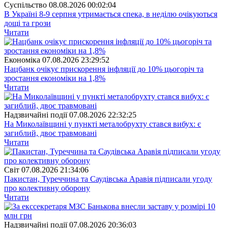
Суспiльство
08.08.2026 00:02:04
В Україні 8-9 серпня утримається спека, в неділю очікуються
дощі та грози
Читати
Економіка
07.08.2026 23:29:52
Нацбанк очікує прискорення інфляції до 10% цьогоріч та
зростання економіки на 1,8%
Читати
Надзвичайні події
07.08.2026 22:32:25
На Миколаївщині у пункті металобрухту стався вибух: є
загиблий, двоє травмовані
Читати
Свiт
07.08.2026 21:34:06
Пакистан, Туреччина та Саудівська Аравія підписали угоду
про колективну оборону
Читати
Надзвичайні події
07.08.2026 20:36:03