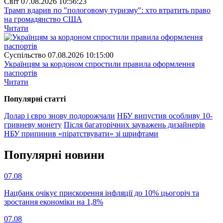
Свiт
07.08.2026 10:56:23
Трамп вдарив по "пологовому туризму": хто втратить право
на громадянство США
Читати
Суспiльство
07.08.2026 10:15:00
Українцям за кордоном спростили правила оформлення
паспортів
Читати
Популярнi статтi
Долар і євро знову подорожчали
НБУ випустив особливу 10-
гривневу монету
Після багаторічних зауважень дизайнерів
НБУ припинив «піратствувати» зі шрифтами
Популярнi новини
07.08
Нацбанк очікує прискорення інфляції до 10% цьогоріч та
зростання економіки на 1,8%
07.08