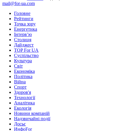
mail@for-ua.com
Головне
Рейтинги
Точка зору
Енергетика
Інтерв’ю
Столиця
Дайджест
TOP For UA
Суспiльство
Культура
Світ
Економіка
Політика
Війна
Спорт
Здоров'я
Технології
Аналітика
Екологія
Новини компаній
Надзвичайні події
Досьє
ИнфоFor