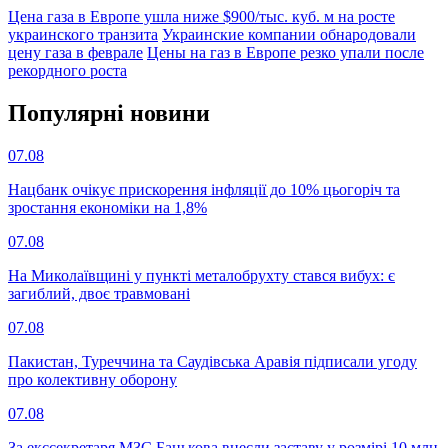
Цена газа в Европе ушла ниже $900/тыс. куб. м на росте
украинского транзита
Украинские компании обнародовали
цену газа в феврале
Цены на газ в Европе резко упали после
рекордного роста
Популярнi новини
07.08
Нацбанк очікує прискорення інфляції до 10% цьогоріч та
зростання економіки на 1,8%
07.08
На Миколаївщині у пункті металобрухту стався вибух: є
загиблий, двоє травмовані
07.08
Пакистан, Туреччина та Саудівська Аравія підписали угоду
про колективну оборону
07.08
За екссекретаря МЗС Банькова внесли заставу у розмірі 10 млн