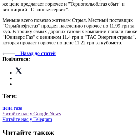
же цене предлагает горючее и "Тернопольоблгаз сбыт" и
винницкий "Газпостачсервис".
Меньше всего повезло жителям Стрыя. Местный поставщик
"Стрыйнефтегаз" продает населению горючее по 11,99 грн за
куб. В тройку самых дорогих газовых компаний попали также
"Юниверс Газ" с ценником 11,4 грн и "ТАС Энергия страны",
которая продает горючее по цене 11,22 грн за кубометр.
Назад до статей
Поділитися:
Теги:
цена газа
Читайте нас у Google News
Читайте нас у Telegram
Читайте також