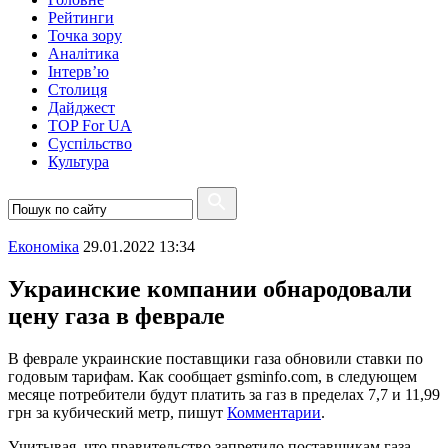
Рейтинги
Точка зору
Аналітика
Інтерв’ю
Столиця
Дайджест
TOP For UA
Суспiльство
Культура
Економіка
29.01.2022 13:34
Украинские компании обнародовали
цену газа в феврале
В феврале украинские поставщики газа обновили ставки по
годовым тарифам. Как сообщает gsminfo.com, в следующем
месяце потребители будут платить за газ в пределах 7,7 и 11,99
грн за кубический метр, пишут
Комментарии
.
Учитывая, что правительство запретило поставщикам газа