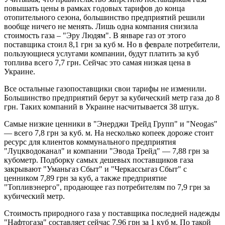
повышать цены в рамках годовых тарифов до конца
отопительного сезона, большинство предприятий решили
вообще ничего не менять. Лишь одна компания снизила
стоимость газа – "Эру Людям". В январе газ от этого
поставщика стоил 8,1 грн за куб м. Но в феврале потребители,
пользующиеся услугами компании, будут платить за куб
топлива всего 7,7 грн. Сейчас это самая низкая цена в
Украине.
Все остальные газопоставщики свои тарифы не изменили.
Большинство предприятий берут за кубический метр газа до 8
грн. Таких компаний в Украине насчитывается 38 штук.
Самые низкие ценники в "Энерджи Трейд Групп" и "Neogas"
— всего 7,8 грн за куб. м. На несколько копеек дороже стоит
ресурс для клиентов коммунального предприятия
"Луцкводоканал" и компании "Эвода Трейд" — 7,88 грн за
кубометр. Подборку самых дешевых поставщиков газа
закрывают "Уманьгаз Сбыт" и "Черкассыгаз Сбыт" с
ценником 7,89 грн за куб, а также предприятие
"Топливэнерго", продающее газ потребителям по 7,9 грн за
кубический метр.
Стоимость природного газа у поставщика последней надежды
"Нафтогаза" составляет сейчас 7,96 грн за 1 куб м. По такой