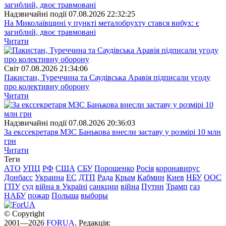
Надзвичайні події
07.08.2026 22:32:25
На Миколаївщині у пункті металобрухту стався вибух: є
загиблий, двоє травмовані
Читати
Свiт
07.08.2026 21:34:06
Пакистан, Туреччина та Саудівська Аравія підписали угоду
про колективну оборону
Читати
Надзвичайні події
07.08.2026 20:36:03
За екссекретаря МЗС Банькова внесли заставу у розмірі 10 млн
грн
Читати
Теги
АТО
УПЦ
РФ
США
СБУ
Порошенко
Росія
коронавирус
Донбасс
Украина
ЕС
ДТП
Рада
Крым
Кабмин
Киев
НБУ
ООС
ГПУ
суд
війна в Україні
санкции
війна
Путин
Трамп
газ
НАБУ
пожар
Польша
выборы
© Copyright
2001—2026
FORUA
. Редакція: