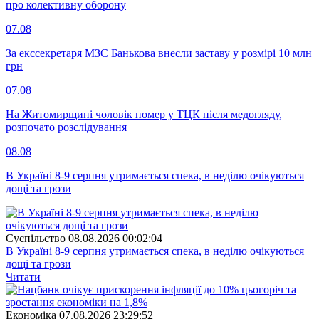
про колективну оборону
07.08
За екссекретаря МЗС Банькова внесли заставу у розмірі 10 млн
грн
07.08
На Житомирщині чоловік помер у ТЦК після медогляду,
розпочато розслідування
08.08
В Україні 8-9 серпня утримається спека, в неділю очікуються
дощі та грози
Суспiльство
08.08.2026 00:02:04
В Україні 8-9 серпня утримається спека, в неділю очікуються
дощі та грози
Читати
Економіка
07.08.2026 23:29:52