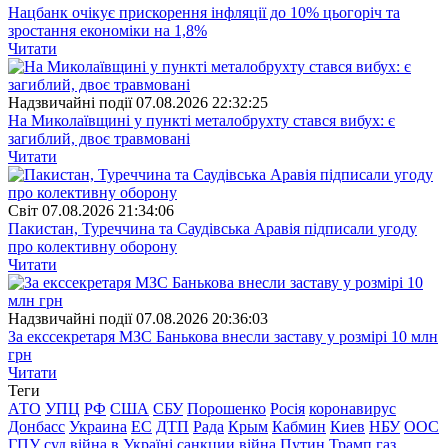
Нацбанк очікує прискорення інфляції до 10% цьогоріч та
зростання економіки на 1,8%
Читати
Надзвичайні події
07.08.2026 22:32:25
На Миколаївщині у пункті металобрухту стався вибух: є
загиблий, двоє травмовані
Читати
Свiт
07.08.2026 21:34:06
Пакистан, Туреччина та Саудівська Аравія підписали угоду
про колективну оборону
Читати
Надзвичайні події
07.08.2026 20:36:03
За екссекретаря МЗС Банькова внесли заставу у розмірі 10 млн
грн
Читати
Теги
АТО
УПЦ
РФ
США
СБУ
Порошенко
Росія
коронавирус
Донбасс
Украина
ЕС
ДТП
Рада
Крым
Кабмин
Киев
НБУ
ООС
ГПУ
суд
війна в Україні
санкции
війна
Путин
Трамп
газ