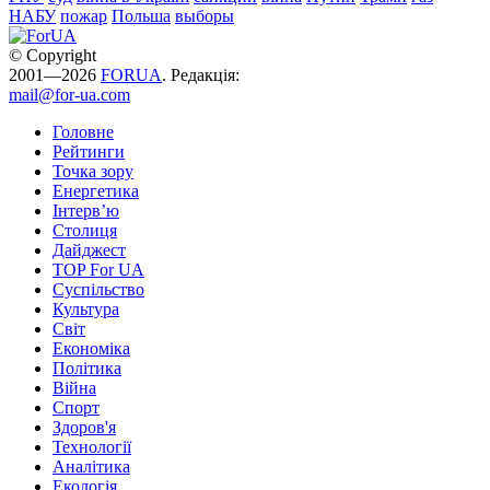
НАБУ
пожар
Польша
выборы
© Copyright
2001—2026
FORUA
. Редакція:
mail@for-ua.com
Головне
Рейтинги
Точка зору
Енергетика
Інтерв’ю
Столиця
Дайджест
TOP For UA
Суспiльство
Культура
Світ
Економіка
Політика
Війна
Спорт
Здоров'я
Технології
Аналітика
Екологія