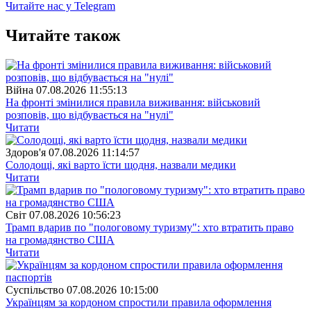
Читайте нас у Telegram
Читайте також
Війна
07.08.2026 11:55:13
На фронті змінилися правила виживання: військовий
розповів, що відбувається на "нулі"
Читати
Здоров'я
07.08.2026 11:14:57
Солодощі, які варто їсти щодня, назвали медики
Читати
Свiт
07.08.2026 10:56:23
Трамп вдарив по "пологовому туризму": хто втратить право
на громадянство США
Читати
Суспiльство
07.08.2026 10:15:00
Українцям за кордоном спростили правила оформлення