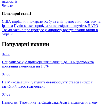
паспортів
Читати
Популярнi статтi
США вирішили покарати Кубу за співпрацю з РФ, Китаєм та
Іраном
Путін може спробувати перевірити рішучість НАТО
Трамп заявив про прогрес у мирному врегулюванні війни в
Україні
Популярнi новини
07.08
Нацбанк очікує прискорення інфляції до 10% цьогоріч та
зростання економіки на 1,8%
07.08
На Миколаївщині у пункті металобрухту стався вибух: є
загиблий, двоє травмовані
07.08
Пакистан, Туреччина та Саудівська Аравія підписали угоду