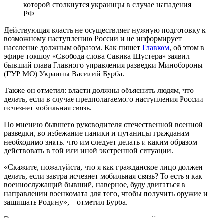
которой столкнутся украинцы в случае нападения
РФ
Действующая власть не осуществляет нужную подготовку к
возможному наступлению России и не информирует
население должным образом. Как пишет
Главком
, об этом в
эфире токшоу «Свобода слова Савика Шустера» заявил
бывший глава Главного управления разведки Минобороны
(ГУР МО) Украины Василий Бурба.
Также он отметил: власти должны объяснить людям, что
делать, если в случае предполагаемого наступления России
исчезнет мобильная связь.
По мнению бывшего руководителя отечественной военной
разведки, во избежание паники и путаницы гражданам
необходимо знать, что им следует делать и каким образом
действовать в той или иной экстренной ситуации.
«Скажите, пожалуйста, что я как гражданское лицо должен
делать, если завтра исчезнет мобильная связь? То есть я как
военнослужащий бывший, наверное, буду двигаться в
направлении военкомата для того, чтобы получить оружие и
защищать Родину», – отметил Бурба.