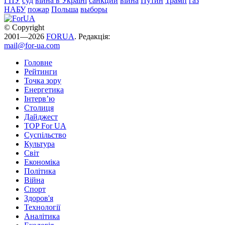
ГПУ
суд
війна в Україні
санкции
війна
Путин
Трамп
газ
НАБУ
пожар
Польша
выборы
© Copyright
2001—2026
FORUA
. Редакція:
mail@for-ua.com
Головне
Рейтинги
Точка зору
Енергетика
Інтерв’ю
Столиця
Дайджест
TOP For UA
Суспiльство
Культура
Світ
Економіка
Політика
Війна
Спорт
Здоров'я
Технології
Аналітика