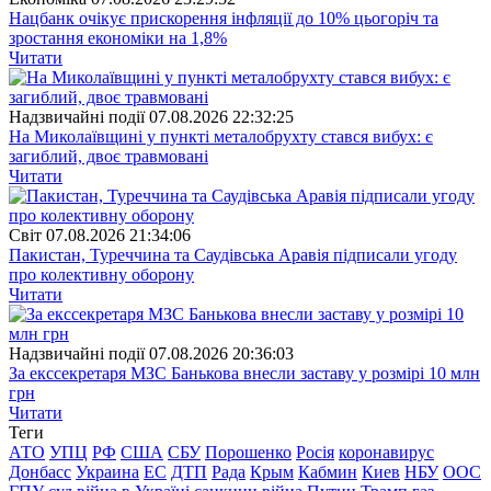
Нацбанк очікує прискорення інфляції до 10% цьогоріч та
зростання економіки на 1,8%
Читати
Надзвичайні події
07.08.2026 22:32:25
На Миколаївщині у пункті металобрухту стався вибух: є
загиблий, двоє травмовані
Читати
Свiт
07.08.2026 21:34:06
Пакистан, Туреччина та Саудівська Аравія підписали угоду
про колективну оборону
Читати
Надзвичайні події
07.08.2026 20:36:03
За екссекретаря МЗС Банькова внесли заставу у розмірі 10 млн
грн
Читати
Теги
АТО
УПЦ
РФ
США
СБУ
Порошенко
Росія
коронавирус
Донбасс
Украина
ЕС
ДТП
Рада
Крым
Кабмин
Киев
НБУ
ООС