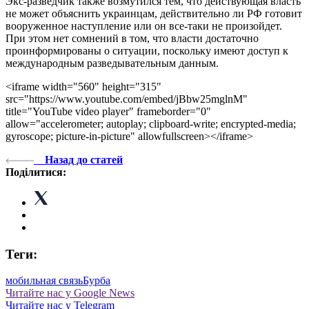
Экс-разведчик также возмутился тем, что действующая власть
не может объяснить украинцам, действительно ли РФ готовит
вооруженное наступление или он все-таки не произойдет.
При этом нет сомнений в том, что власти достаточно
проинформированы о ситуации, поскольку имеют доступ к
международным разведывательным данным.
<iframe width="560" height="315"
src="https://www.youtube.com/embed/jBbw25mglnM"
title="YouTube video player" frameborder="0"
allow="accelerometer; autoplay; clipboard-write; encrypted-media;
gyroscope; picture-in-picture" allowfullscreen></iframe>
Назад до статей
Поділитися:
Теги:
мобильная связь
Бурба
Читайте нас у Google News
Читайте нас у Telegram