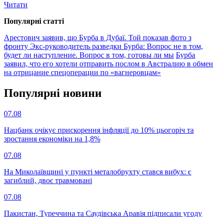
Читати
Популярнi статтi
Арестович заявив, що Бурба в Дубаї. Той показав фото з
фронту
Экс-руководитель разведки Бурба: Вопрос не в том,
будет ли наступление. Вопрос в том, готовы ли мы
Бурба
заявил, что его хотели отправить послом в Австралию в обмен
на отрицание спецоперации по «вагнеровцам»
Популярнi новини
07.08
Нацбанк очікує прискорення інфляції до 10% цьогоріч та
зростання економіки на 1,8%
07.08
На Миколаївщині у пункті металобрухту стався вибух: є
загиблий, двоє травмовані
07.08
Пакистан, Туреччина та Саудівська Аравія підписали угоду