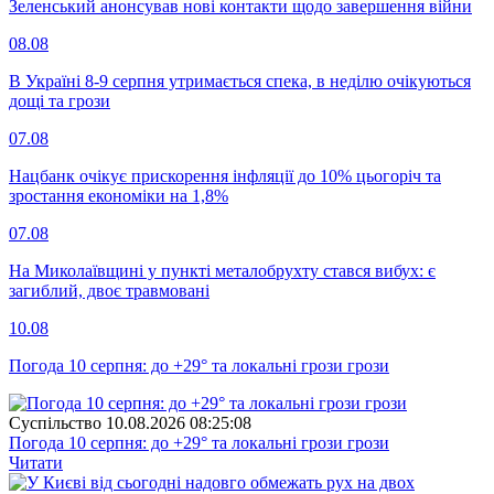
Зеленський анонсував нові контакти щодо завершення війни
08.08
В Україні 8-9 серпня утримається спека, в неділю очікуються
дощі та грози
07.08
Нацбанк очікує прискорення інфляції до 10% цьогоріч та
зростання економіки на 1,8%
07.08
На Миколаївщині у пункті металобрухту стався вибух: є
загиблий, двоє травмовані
10.08
Погода 10 серпня: до +29° та локальні грози грози
Суспiльство
10.08.2026 08:25:08
Погода 10 серпня: до +29° та локальні грози грози
Читати