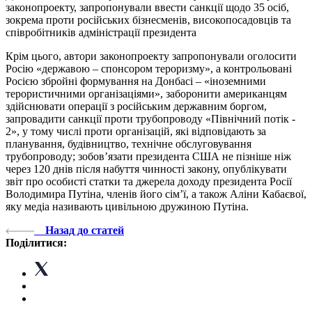
законопроекту, запропонували ввести санкції щодо 35 осіб,
зокрема проти російських бізнесменів, високопосадовців та
співробітників адміністрації президента
Крім цього, автори законопроекту запропонували оголосити
Росію «державою – спонсором тероризму», а контрольовані
Росією збройні формування на Донбасі – «іноземними
терористичними організаціями», заборонити американцям
здійснювати операції з російським державним боргом,
запровадити санкції проти трубопроводу «Північний потік -
2», у тому числі проти організацій, які відповідають за
планування, будівництво, технічне обслуговування
трубопроводу; зобов’язати президента США не пізніше ніж
через 120 днів після набуття чинності закону, опублікувати
звіт про особисті статки та джерела доходу президента Росії
Володимира Путіна, членів його сім’ї, а також Аліни Кабаєвої,
яку медіа називають цивільною дружиною Путіна.
Назад до статей
Поділитися: