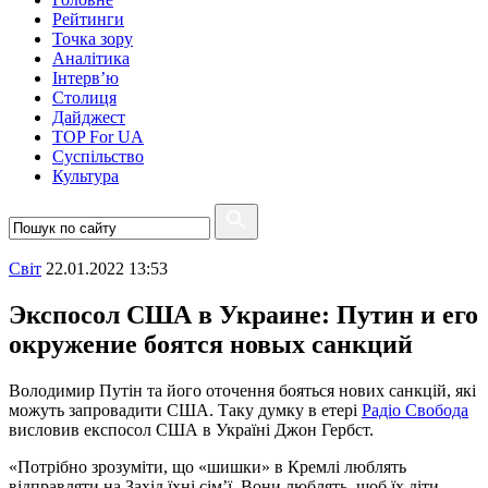
Рейтинги
Точка зору
Аналітика
Інтерв’ю
Столиця
Дайджест
TOP For UA
Суспiльство
Культура
Свiт
22.01.2022 13:53
Экспосол США в Украине: Путин и его
окружение боятся новых санкций
Володимир Путін та його оточення бояться нових санкцій, які
можуть запровадити США. Таку думку в етері
Радіо Свобода
висловив експосол США в Україні Джон Гербст.
«Потрібно зрозуміти, що «шишки» в Кремлі люблять
відправляти на Захід їхні сім’ї. Вони люблять, щоб їх діти