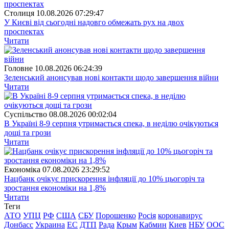
Столиця
10.08.2026 07:29:47
У Києві від сьогодні надовго обмежать рух на двох
проспектах
Читати
Головне
10.08.2026 06:24:39
Зеленський анонсував нові контакти щодо завершення війни
Читати
Суспiльство
08.08.2026 00:02:04
В Україні 8-9 серпня утримається спека, в неділю очікуються
дощі та грози
Читати
Економіка
07.08.2026 23:29:52
Нацбанк очікує прискорення інфляції до 10% цьогоріч та
зростання економіки на 1,8%
Читати
Теги
АТО
УПЦ
РФ
США
СБУ
Порошенко
Росія
коронавирус
Донбасс
Украина
ЕС
ДТП
Рада
Крым
Кабмин
Киев
НБУ
ООС