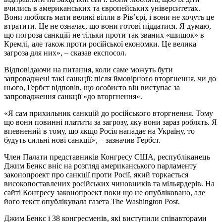
вчились в американських та європейських університетах.
Вони люблять мати великі вілли в Рів’єрі, і вони не хочуть це
втратити. Це не означає, що вони готові піддатися. Я думаю,
що погроза санкцій не тільки проти так званих «шишок» в
Кремлі, але також проти російської економки. Це велика
загроза для них», – сказав експосол.
Відповідаючи на питання, коли саме можуть бути
запроваджені такі санкції: після ймовірного вторгнення, чи до
нього, Гербст відповів, що особисто він виступає за
запровадження санкції «до вторгнення».
«Я сам прихильник санкцій до російського вторгнення. Тому
що вони повинні платити за загрозу, яку вони зараз роблять. Я
впевнений в тому, що якщо Росія нападає на Україну, то
будуть сильні нові санкції», – зазначив Гербст.
Член Палати представників Конгресу США, республіканець
Джим Бенкс вніс на розгляд американського парламенту
законопроект про санкції проти Росії, який торкається
високопоставлених російських чиновників та мільярдерів. На
сайті Конгресу законопроект поки що не опубліковано, але
його текст опублікувала газета The Washington Post.
Джим Бенкс і 38 конгресменів, які виступили співавторами