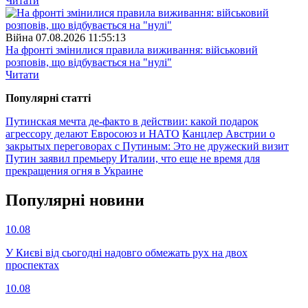
Читати
Війна
07.08.2026 11:55:13
На фронті змінилися правила виживання: військовий
розповів, що відбувається на "нулі"
Читати
Популярнi статтi
Путинская мечта де-факто в действии: какой подарок
агрессору делают Евросоюз и НАТО
Канцлер Австрии о
закрытых переговорах с Путиным: Это не дружеский визит
Путин заявил премьеру Италии, что еще не время для
прекращения огня в Украине
Популярнi новини
10.08
У Києві від сьогодні надовго обмежать рух на двох
проспектах
10.08