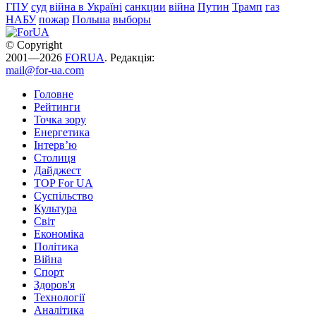
ГПУ
суд
війна в Україні
санкции
війна
Путин
Трамп
газ
НАБУ
пожар
Польша
выборы
© Copyright
2001—2026
FORUA
. Редакція:
mail@for-ua.com
Головне
Рейтинги
Точка зору
Енергетика
Інтерв’ю
Столиця
Дайджест
TOP For UA
Суспiльство
Культура
Світ
Економіка
Політика
Війна
Спорт
Здоров'я
Технології
Аналітика