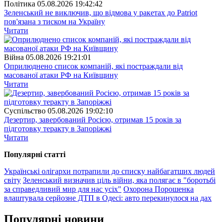
Полiтика
05.08.2026 19:42:42
Зеленський не виключив, що відмова у ракетах до Patriot
пов'язана з тиском на Україну
Читати
Війна
05.08.2026 19:21:01
Оприлюднено список компаній, які постраждали від
масованої атаки РФ на Київщину
Читати
Суспiльство
05.08.2026 19:02:10
Дезертир, завербований Росією, отримав 15 років за
підготовку теракту в Запоріжжі
Читати
Популярнi статтi
Українські олігархи потрапили до списку найбагатших людей
світу
Зеленський визначив ціль війни, яка полягає в "боротьбі
за справедливий мир для нас усіх"
Охорона Порошенка
влаштувала серйозне ДТП в Одесі: авто перекинулося на дах
Популярнi новини