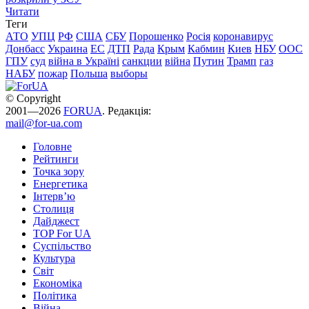
Читати
Теги
АТО
УПЦ
РФ
США
СБУ
Порошенко
Росія
коронавирус
Донбасс
Украина
ЕС
ДТП
Рада
Крым
Кабмин
Киев
НБУ
ООС
ГПУ
суд
війна в Україні
санкции
війна
Путин
Трамп
газ
НАБУ
пожар
Польша
выборы
© Copyright
2001—2026
FORUA
. Редакція:
mail@for-ua.com
Головне
Рейтинги
Точка зору
Енергетика
Інтерв’ю
Столиця
Дайджест
TOP For UA
Суспiльство
Культура
Світ
Економіка
Політика
Війна