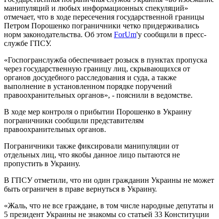
манипуляций и любых информационных спекуляций»
отмечает, что в ходе пересечения государственной границы
Петром Порошенко пограничники четко придерживались
норм законодательства. Об этом
ForUm
'у сообщили в пресс-
службе ГПСУ.
«Госпогранслужба обеспечивает розыск в пунктах пропуска
через государственную границу лиц, скрывающихся от
органов досудебного расследования и суда, а также
выполнение в установленном порядке поручений
правоохранительных органов», - пояснили в ведомстве.
В ходе мер контроля о прибытии Порошенко в Украину
пограничники сообщили представителям
правоохранительных органов.
Пограничники также фиксировали манипуляции от
отдельных лиц, что якобы данное лицо пытаются не
пропустить в Украину.
В ГПСУ отметили, что ни один гражданин Украины не может
быть ограничен в праве вернуться в Украину.
«Жаль, что не все граждане, в том числе народные депутаты и
5 президент Украины не знакомы со статьей 33 Конституции