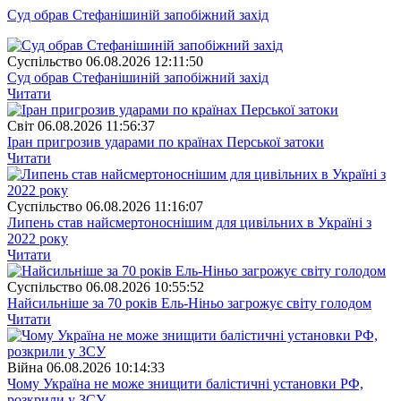
Суд обрав Стефанішиній запобіжний захід
Суспiльство
06.08.2026 12:11:50
Суд обрав Стефанішиній запобіжний захід
Читати
Свiт
06.08.2026 11:56:37
Іран пригрозив ударами по країнах Перської затоки
Читати
Суспiльство
06.08.2026 11:16:07
Липень став найсмертоноснішим для цивільних в Україні з
2022 року
Читати
Суспiльство
06.08.2026 10:55:52
Найсильніше за 70 років Ель-Ніньо загрожує світу голодом
Читати
Війна
06.08.2026 10:14:33
Чому Україна не може знищити балістичні установки РФ,
розкрили у ЗСУ