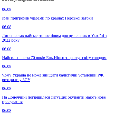
06.08
Іран пригрозив ударами по країнах Перської затоки
06.08
Липень став найсмертоноснішим для цивільних в Україні з
2022 року
06.08
Найсильніше за 70 років Ель-Ніньо загрожує світу голодом
06.08
Чому Україна не може знищити балістичні установки РФ,
розкрили у ЗСУ
06.08
На Донеччині погіршилася ситуація: окупанти мають нове
просування
06.08