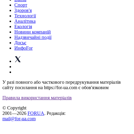
Спорт
Здоров'я
Технології
Аналітика
Екологія
Новини компаній
Надзвичайні події
Досьє
ИнфоFor
У разі повного або часткового передрукування матеріалів
сайту посилання на https://for-ua.com є обов'язковим
Правила використання матеріалів
© Copyright
2001—2026
FORUA
. Редакція:
mail@for-ua.com