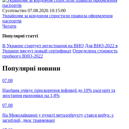
Суспiльство
07.08.2026 10:15:00
Українцям за кордоном спростили правила оформлення
паспортів
Читати
Популярнi статтi
В Украине стартует регистрация на ВНО
Для ВНО-2022 в
Украине введут новый сертификат
Определена стоимость
пробного ВНО-2022
Популярнi новини
07.08
Нацбанк очікує прискорення інфляції до 10% цьогоріч та
зростання економіки на 1,8%
07.08
На Миколаївщині у пункті металобрухту стався вибух: є
загиблий, двоє травмовані