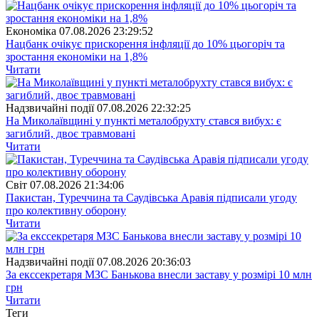
Економіка
07.08.2026 23:29:52
Нацбанк очікує прискорення інфляції до 10% цьогоріч та
зростання економіки на 1,8%
Читати
Надзвичайні події
07.08.2026 22:32:25
На Миколаївщині у пункті металобрухту стався вибух: є
загиблий, двоє травмовані
Читати
Свiт
07.08.2026 21:34:06
Пакистан, Туреччина та Саудівська Аравія підписали угоду
про колективну оборону
Читати
Надзвичайні події
07.08.2026 20:36:03
За екссекретаря МЗС Банькова внесли заставу у розмірі 10 млн
грн
Читати
Теги