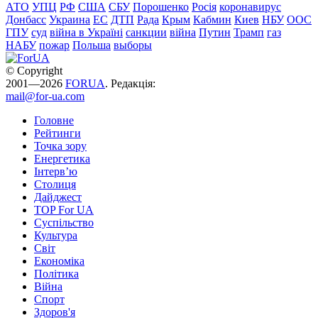
АТО
УПЦ
РФ
США
СБУ
Порошенко
Росія
коронавирус
Донбасс
Украина
ЕС
ДТП
Рада
Крым
Кабмин
Киев
НБУ
ООС
ГПУ
суд
війна в Україні
санкции
війна
Путин
Трамп
газ
НАБУ
пожар
Польша
выборы
© Copyright
2001—2026
FORUA
. Редакція:
mail@for-ua.com
Головне
Рейтинги
Точка зору
Енергетика
Інтерв’ю
Столиця
Дайджест
TOP For UA
Суспiльство
Культура
Світ
Економіка
Політика
Війна
Спорт
Здоров'я