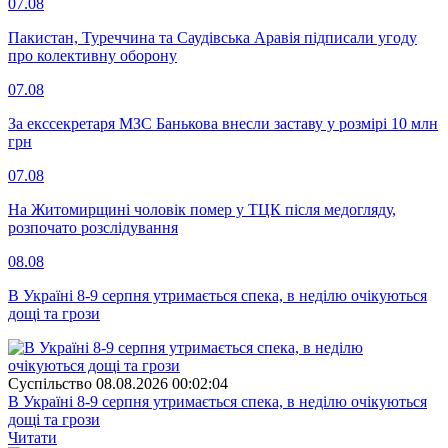
07.08
Пакистан, Туреччина та Саудівська Аравія підписали угоду
про колективну оборону
07.08
За екссекретаря МЗС Банькова внесли заставу у розмірі 10 млн
грн
07.08
На Житомирщині чоловік помер у ТЦК після медогляду,
розпочато розслідування
08.08
В Україні 8-9 серпня утримається спека, в неділю очікуються
дощі та грози
Суспiльство
08.08.2026 00:02:04
В Україні 8-9 серпня утримається спека, в неділю очікуються
дощі та грози
Читати