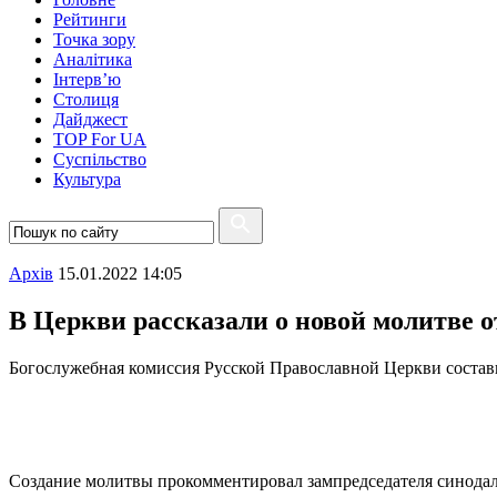
Рейтинги
Точка зору
Аналітика
Інтерв’ю
Столиця
Дайджест
TOP For UA
Суспiльство
Культура
Архiв
15.01.2022 14:05
В Церкви рассказали о новой молитве 
Богослужебная комиссия Русской Православной Церкви состав
Создание молитвы прокомментировал зампредседателя синода