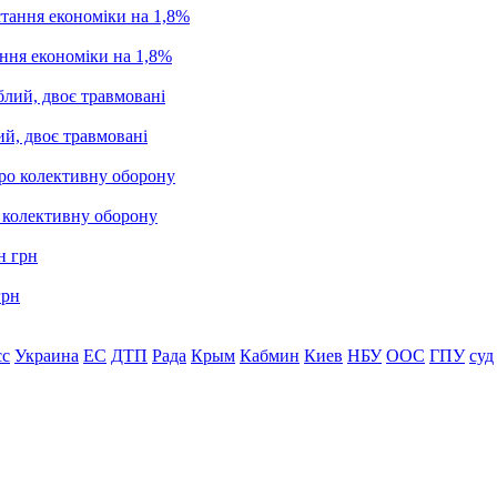
ання економіки на 1,8%
ий, двоє травмовані
о колективну оборону
грн
сс
Украина
ЕС
ДТП
Рада
Крым
Кабмин
Киев
НБУ
ООС
ГПУ
суд