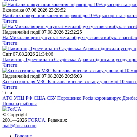
Економіка
07.08.2026 23:29:52
Нацбанк очікує прискорення інфляції до 10% цьогоріч та зрост
Читати
Надзвичайні події
07.08.2026 22:32:25
На Миколаївщині у пункті металобрухту стався вибух: є загибл
Читати
Свiт
07.08.2026 21:34:06
Пакистан, Туреччина та Саудівська Аравія підписали угоду пр
Читати
Надзвичайні події
07.08.2026 20:36:03
За екссекретаря МЗС Банькова внесли заставу у розмірі 10 млн 
Читати
Теги
АТО
УПЦ
РФ
США
СБУ
Порошенко
Росія
коронавирус
Донба
Польша
выборы
© Copyright
2001—2026
FORUA
. Редакція:
mail@for-ua.com
Головне