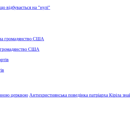
о відбувається на "нулі"
а громадянство США
ів
авною церквою
Антихристиянська поведінка патріарха Кіріла знай