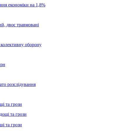
ання економіки на 1,8%
ий, двоє травмовані
о колективну оборону
грн
ато розслідування
щі та грози
щі та грози