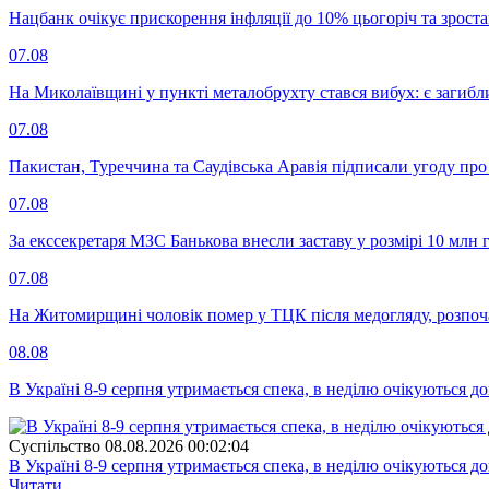
Нацбанк очікує прискорення інфляції до 10% цьогоріч та зрост
07.08
На Миколаївщині у пункті металобрухту стався вибух: є загибл
07.08
Пакистан, Туреччина та Саудівська Аравія підписали угоду пр
07.08
За екссекретаря МЗС Банькова внесли заставу у розмірі 10 млн 
07.08
На Житомирщині чоловік помер у ТЦК після медогляду, розпоч
08.08
В Україні 8-9 серпня утримається спека, в неділю очікуються до
Суспiльство
08.08.2026 00:02:04
В Україні 8-9 серпня утримається спека, в неділю очікуються до
Читати