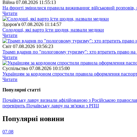
Війна
07.08.2026 11:55:13
На фронті змінилися правила виживання: військовий розповів, щ
Читати
Здоров'я
07.08.2026 11:14:57
Солодощі, які варто їсти щодня, назвали медики
Читати
Свiт
07.08.2026 10:56:23
Трамп вдарив по "пологовому туризму": хто втратить право н
Читати
Суспiльство
07.08.2026 10:15:00
Українцям за кордоном спростили правила оформлення паспорт
Читати
Популярнi статтi
Почаївську лавру визнали афілійованою з Російською правосл
перевірить Почаївську лавру на зв'язки з РПЦ
Популярнi новини
07.08