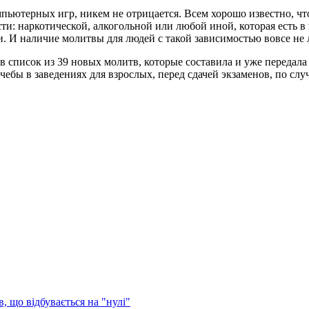
мпьютерных игр, никем не отрицается. Всем хорошо известно, 
и: наркотической, алкогольной или любой иной, которая есть в
и. И наличие молитвы для людей с такой зависимостью вовсе не
 список из 39 новых молитв, которые составила и уже передал
чебы в заведениях для взрослых, перед сдачей экзаменов, по сл