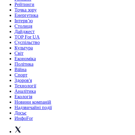
Рейтинги
Точка зору
Енергетика
Інтерв’ю
Столиця
Дайджест
TOP For UA
Суспiльство
Культура
Світ
Економіка
Політика
Війна
Спорт
Здоров'я
Технології
Аналітика
Екологія
Новини компаній
Надзвичайні події
Досьє
ИнфоFor