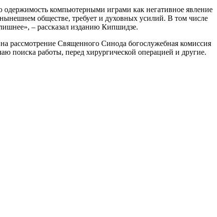
что одержимость компьютерными играми как негативное явление
 нынешнем обществе, требует и духовных усилий. В том числе
 лишнее», – рассказал изданию Кипшидзе.
а на рассмотрение Священного Синода богослужебная комиссия
учаю поиска работы, перед хирургической операцией и другие.