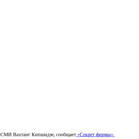
и СМИ Вахтанг Кипшидзе, сообщает
«Секрет фирмы».