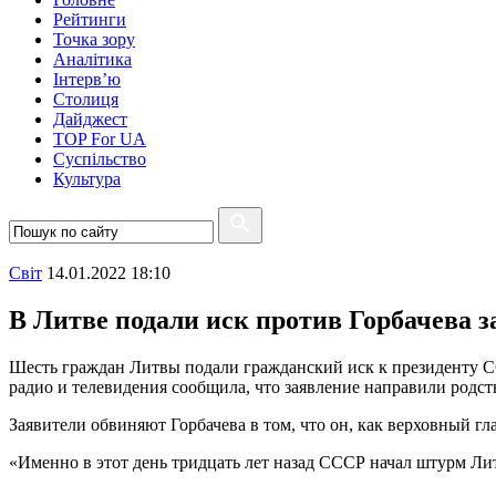
Рейтинги
Точка зору
Аналітика
Інтерв’ю
Столиця
Дайджест
TOP For UA
Суспiльство
Культура
Свiт
14.01.2022 18:10
В Литве подали иск против Горбачева з
Шесть граждан Литвы подали гражданский иск к президенту С
радио и телевидения сообщила, что заявление направили родс
Заявители обвиняют Горбачева в том, что он, как верховный
«Именно в этот день тридцать лет назад СССР начал штурм Ли