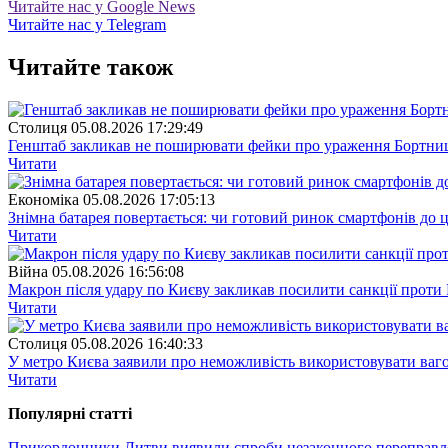
Читайте нас у Google News
Читайте нас у Telegram
Читайте також
Столиця
05.08.2026 17:29:49
Генштаб закликав не поширювати фейки про ураження Бортницьк
Читати
Економіка
05.08.2026 17:05:13
Знімна батарея повертається: чи готовий ринок смартфонів до 
Читати
Війна
05.08.2026 16:56:08
Макрон після удару по Києву закликав посилити санкції проти 
Читати
Столиця
05.08.2026 16:40:33
У метро Києва заявили про неможливість використовувати ваго
Читати
Популярнi статтi
Прикордонники Литви виявили спроби незаконного переправленн