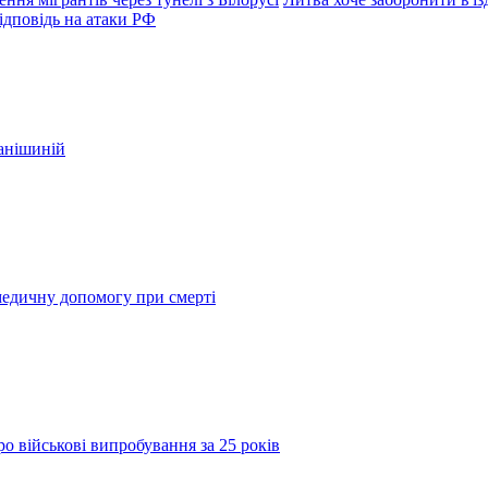
ідповідь на атаки РФ
фанішиній
медичну допомогу при смерті
о військові випробування за 25 років