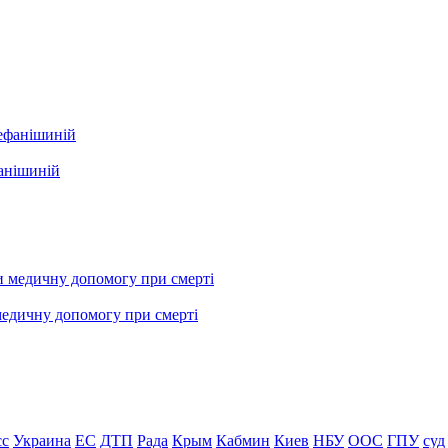
фанішиній
медичну допомогу при смерті
сс
Украина
ЕС
ДТП
Рада
Крым
Кабмин
Киев
НБУ
ООС
ГПУ
суд