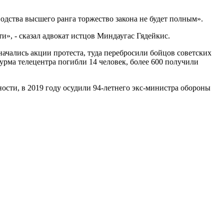
одства высшего ранга торжество закона не будет полным».
», - сказал адвокат истцов Миндаугас Гядейкис.
начались акции протеста, туда перебросили бойцов советских
урма телецентра погибли 14 человек, более 600 получили
ости, в 2019 году осудили 94-летнего экс-министра обороны