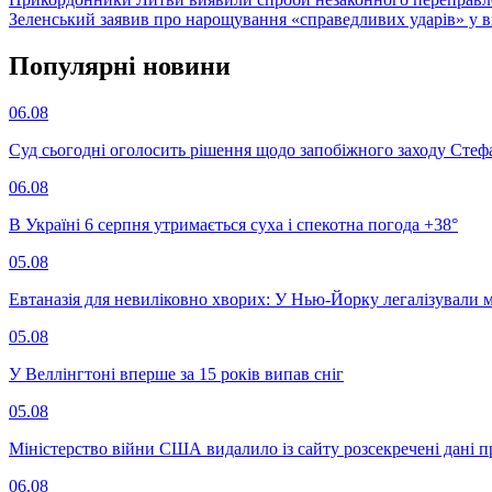
Зеленський заявив про нарощування «справедливих ударів» у в
Популярнi новини
06.08
Суд сьогодні оголосить рішення щодо запобіжного заходу Сте
06.08
В Україні 6 серпня утримається суха і спекотна погода +38°
05.08
Евтаназія для невиліковно хворих: У Нью-Йорку легалізували 
05.08
У Веллінгтоні вперше за 15 років випав сніг
05.08
Міністерство війни США видалило із сайту розсекречені дані пр
06.08