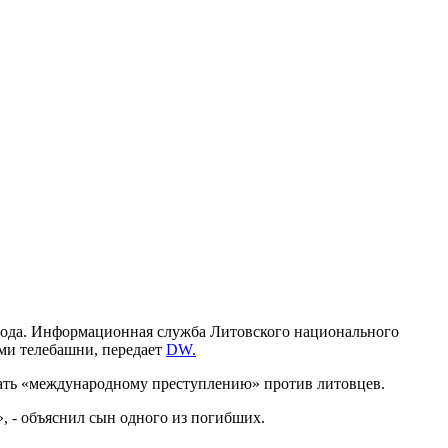
года. Информационная служба Литовского национального
ми телебашни, передает
DW.
ать «международному преступлению» против литовцев.
, - объяснил сын одного из погибших.