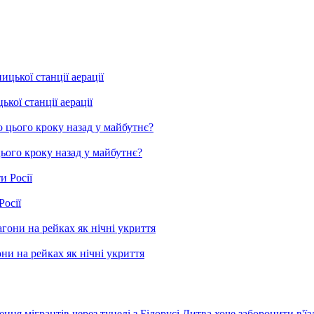
ої станції аерації
цього кроку назад у майбутнє?
Росії
ни на рейках як нічні укриття
я мігрантів через тунелі з Білорусі
Литва хоче заборонити в'їз