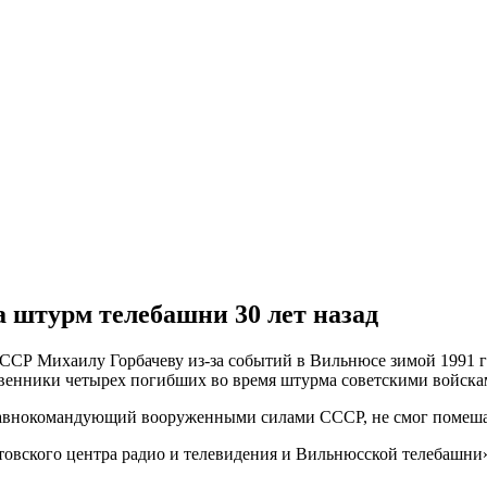
а штурм телебашни 30 лет назад
ССР Михаилу Горбачеву из-за событий в Вильнюсе зимой 1991 
твенники четырех погибших во время штурма советскими войска
 главнокомандующий вооруженными силами СССР, не смог помеш
товского центра радио и телевидения и Вильнюсской телебашни»