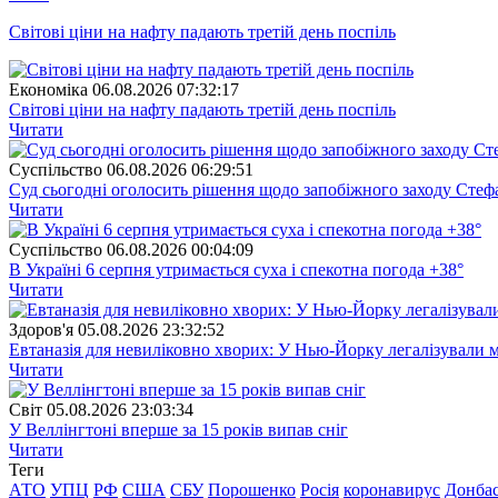
Світові ціни на нафту падають третій день поспіль
Економіка
06.08.2026 07:32:17
Світові ціни на нафту падають третій день поспіль
Читати
Суспiльство
06.08.2026 06:29:51
Суд сьогодні оголосить рішення щодо запобіжного заходу Сте
Читати
Суспiльство
06.08.2026 00:04:09
В Україні 6 серпня утримається суха і спекотна погода +38°
Читати
Здоров'я
05.08.2026 23:32:52
Евтаназія для невиліковно хворих: У Нью-Йорку легалізували 
Читати
Свiт
05.08.2026 23:03:34
У Веллінгтоні вперше за 15 років випав сніг
Читати
Теги
АТО
УПЦ
РФ
США
СБУ
Порошенко
Росія
коронавирус
Донба