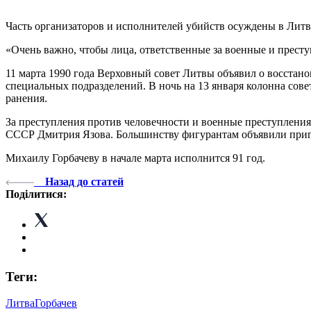
Часть организаторов и исполнителей убийств осуждены в Литве
«Очень важно, чтобы лица, ответственные за военные и престу
11 марта 1990 года Верховный совет Литвы объявил о восстано
специальных подразделений. В ночь на 13 января колонна сове
ранения.
За преступления против человечности и военные преступления 
СССР Дмитрия Язова. Большинству фигурантам объявили пригов
Михаилу Горбачеву в начале марта исполнится 91 год.
Назад до статей
Поділитися:
Теги:
Литва
Горбачев