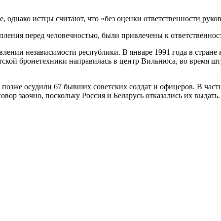
, однако истцы считают, что «без оценки ответственности руков
пления перед человечностью, были привлечены к ответственности
влении независимости республики. В январе 1991 года в стране 
тской бронетехники направилась в центр Вильнюса, во время шт
позже осудили 67 бывших советских солдат и офицеров. В частн
ор заочно, поскольку Россия и Беларусь отказались их выдать.