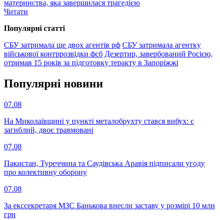
материнства, яка завершилася трагедією
Читати
Популярнi статтi
СБУ затримала ще двох агентів рф
СБУ затримала агентку
військової контррозвідки фсб
Дезертир, завербований Росією,
отримав 15 років за підготовку теракту в Запоріжжі
Популярнi новини
07.08
На Миколаївщині у пункті металобрухту стався вибух: є
загиблий, двоє травмовані
07.08
Пакистан, Туреччина та Саудівська Аравія підписали угоду
про колективну оборону
07.08
За екссекретаря МЗС Банькова внесли заставу у розмірі 10 млн
грн