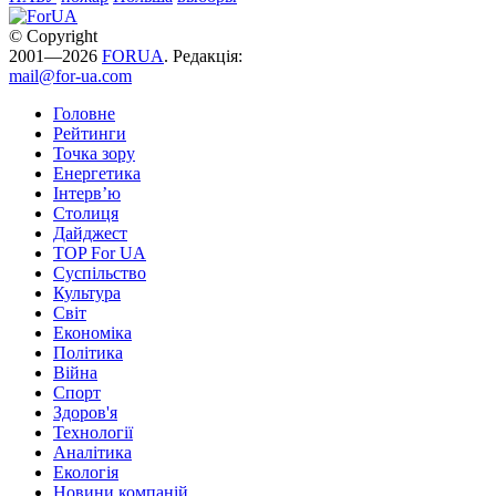
© Copyright
2001—2026
FORUA
. Редакція:
mail@for-ua.com
Головне
Рейтинги
Точка зору
Енергетика
Інтерв’ю
Столиця
Дайджест
TOP For UA
Суспiльство
Культура
Світ
Економіка
Політика
Війна
Спорт
Здоров'я
Технології
Аналітика
Екологія
Новини компаній