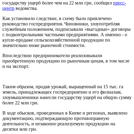
государству ущерб более чем на 22 млн грн, сообщил
пресс-
центр
ведомства.
Как установило следствие, в схему было привлечено
руководство госпредприятия. Чиновники, злоупотребляя
служебным положением, подписывали «выгодные» договоры
с подконтрольными частными предприятиями. А именно - о
купле-продаже сельскохозяйственной продукции по
значительно ниже рыночной стоимости.
Впоследствии предприниматели реализовывали
приобретенную продукцию по рыночным ценам, в том числе
и на экспорт.
Таким образом, продав урожай, выращенный на 15 тыс. га
земель, принадлежащих госпредприятию и его филиалам,
злоумышленники нанесли государству ущерб на общую сумму
более 22 млн грн.
В ходе обысков, проведенных в Киеве и регионах, выявлено
документацию, подтверждающую противоправную
деятельность, и незаконно реализуемую продукцию на
десятки млн грн.