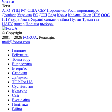
Читати
Теги
АТО
УПЦ
РФ
США
СБУ
Порошенко
Росія
коронавирус
Донбасс
Украина
ЕС
ДТП
Рада
Крым
Кабмин
Киев
НБУ
ООС
ГПУ
суд
війна в Україні
санкции
війна
Путин
Трамп
газ
НАБУ
пожар
Польша
выборы
© Copyright
2001—2026
FORUA
. Редакція:
mail@for-ua.com
Головне
Рейтинги
Точка зору
Енергетика
Інтерв’ю
Столиця
Дайджест
TOP For UA
Суспiльство
Культура
Світ
Економіка
Політика
Війна