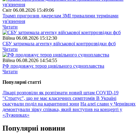
Свiт
06.08.2026 15:49:06
Трамп пригрозив джерелам ЗМІ тривалими термінами
ув'язнення
Читати
Війна
06.08.2026 15:12:30
СБУ затримала агентку військової контррозвідки фсб
Читати
Війна
06.08.2026 14:54:55
РФ продовжує терор цивільного судноплавства
Читати
Популярнi статтi
Лікарі розповіли як розпізнати новий штам COVID-19
"Стратус", що не має класичних симптомів
В Україні
скасували поділ на карантинні зони
На алеї слави у Чернівцях
демонтували зірку співака, який виступив на концерті у
«Лужниках»
Популярнi новини