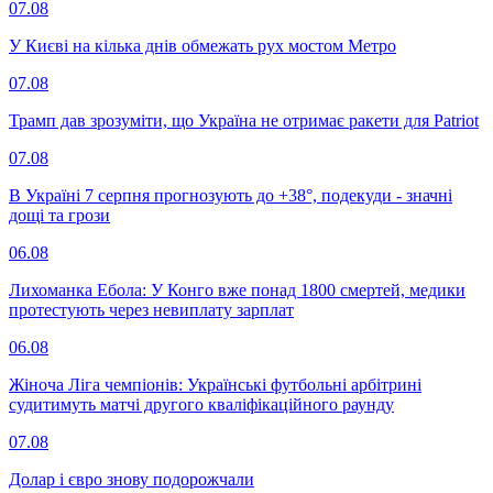
07.08
У Києві на кілька днів обмежать рух мостом Метро
07.08
Трамп дав зрозуміти, що Україна не отримає ракети для Patriot
07.08
В Україні 7 серпня прогнозують до +38°, подекуди - значні
дощі та грози
06.08
Лихоманка Ебола: У Конго вже понад 1800 смертей, медики
протестують через невиплату зарплат
06.08
Жіноча Ліга чемпіонів: Українські футбольні арбітрині
судитимуть матчі другого кваліфікаційного раунду
07.08
Долар і євро знову подорожчали