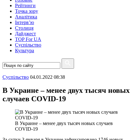
Рейтинги
Точка зору
Аналітика
Інтерв’ю
Столиця
Дайджест
TOP For UA
Суспiльство
Культура
Суспiльство
04.01.2022 08:38
В Украине – менее двух тысяч новых
случаев COVID-19
В Украине – менее двух тысяч новых случаев
COVID-19
За сутки 3 января в Украине зафиксировано 1746 новых