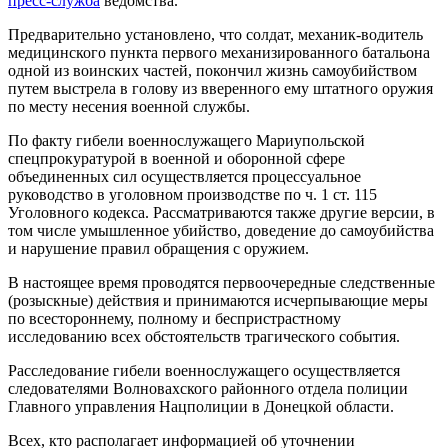
пресс-служба
ведомства.
Предварительно установлено, что солдат, механик-водитель
медицинского пункта первого механизированного батальона
одной из воинских частей, покончил жизнь самоубийством
путем выстрела в голову из вверенного ему штатного оружия
по месту несения военной службы.
По факту гибели военнослужащего Мариупольской
спецпрокуратурой в военной и оборонной сфере
объединенных сил осуществляется процессуальное
руководство в уголовном производстве по ч. 1 ст. 115
Уголовного кодекса. Рассматриваются также другие версии, в
том числе умышленное убийство, доведение до самоубийства
и нарушение правил обращения с оружием.
В настоящее время проводятся первоочередные следственные
(розыскные) действия и принимаются исчерпывающие меры
по всестороннему, полному и беспристрастному
исследованию всех обстоятельств трагического события.
Расследование гибели военнослужащего осуществляется
следователями Волновахского районного отдела полиции
Главного управления Нацполиции в Донецкой области.
Всех, кто располагает информацией об уточнении