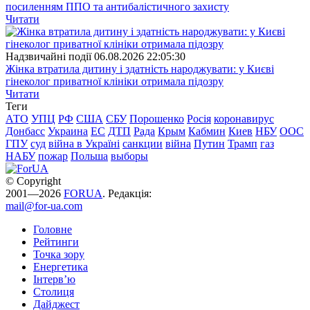
посиленням ППО та антибалістичного захисту
Читати
Надзвичайні події
06.08.2026 22:05:30
Жінка втратила дитину і здатність народжувати: у Києві
гінеколог приватної клініки отримала підозру
Читати
Теги
АТО
УПЦ
РФ
США
СБУ
Порошенко
Росія
коронавирус
Донбасс
Украина
ЕС
ДТП
Рада
Крым
Кабмин
Киев
НБУ
ООС
ГПУ
суд
війна в Україні
санкции
війна
Путин
Трамп
газ
НАБУ
пожар
Польша
выборы
© Copyright
2001—2026
FORUA
. Редакція:
mail@for-ua.com
Головне
Рейтинги
Точка зору
Енергетика
Інтерв’ю
Столиця
Дайджест