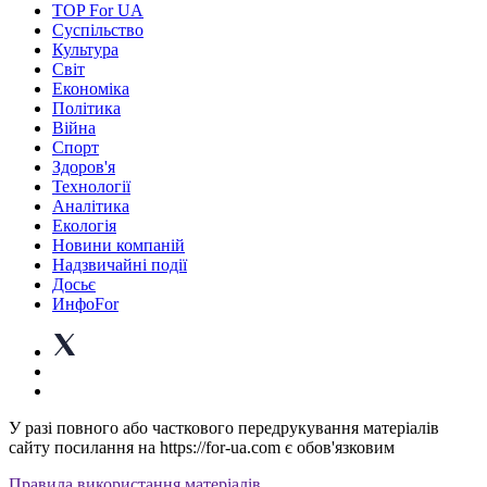
TOP For UA
Суспiльство
Культура
Світ
Економіка
Політика
Війна
Спорт
Здоров'я
Технології
Аналітика
Екологія
Новини компаній
Надзвичайні події
Досьє
ИнфоFor
У разі повного або часткового передрукування матеріалів
сайту посилання на https://for-ua.com є обов'язковим
Правила використання матеріалів