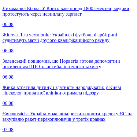
Лихоманка Ебола: У Конго вже понад 1800 смертей, медики
протестують через невиплату зарплат
06.08
Жіноча Ліга чемпіонів: Українські футбольні арбітрині
судитимуть матчі другого кваліфікаційного раунду
06.08
Зеленський повідомив, що Норвегія готова допомогти з
посиленням ППО та антибалістичного захисту
06.08
Жінка втратила дитину і здатність народжувати: у Києві
гінеколог приватної клініки отримала підозру
06.08
Єврокомісія: Україна може використати кошти кредиту ЄС на
закупівлю ракет-перехоплювачів у третіх країнах
07.08