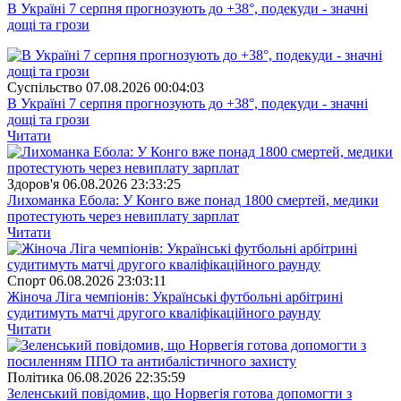
В Україні 7 серпня прогнозують до +38°, подекуди - значні
дощі та грози
Суспiльство
07.08.2026 00:04:03
В Україні 7 серпня прогнозують до +38°, подекуди - значні
дощі та грози
Читати
Здоров'я
06.08.2026 23:33:25
Лихоманка Ебола: У Конго вже понад 1800 смертей, медики
протестують через невиплату зарплат
Читати
Спорт
06.08.2026 23:03:11
Жіноча Ліга чемпіонів: Українські футбольні арбітрині
судитимуть матчі другого кваліфікаційного раунду
Читати
Полiтика
06.08.2026 22:35:59
Зеленський повідомив, що Норвегія готова допомогти з