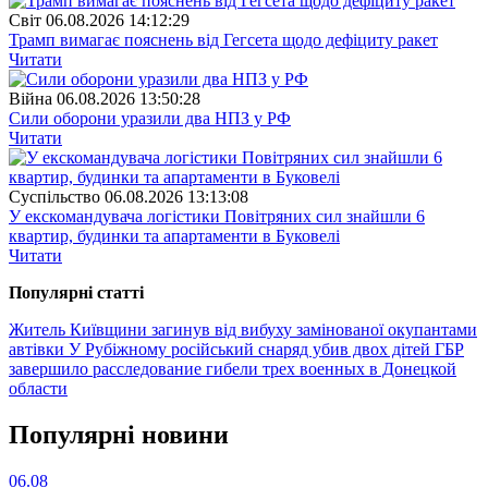
Свiт
06.08.2026 14:12:29
Трамп вимагає пояснень від Гегсета щодо дефіциту ракет
Читати
Війна
06.08.2026 13:50:28
Сили оборони уразили два НПЗ у РФ
Читати
Суспiльство
06.08.2026 13:13:08
У екскомандувача логістики Повітряних сил знайшли 6
квартир, будинки та апартаменти в Буковелі
Читати
Популярнi статтi
Житель Київщини загинув від вибуху замінованої окупантами
автівки
У Рубіжному російський снаряд убив двох дітей
ГБР
завершило расследование гибели трех военных в Донецкой
области
Популярнi новини
06.08