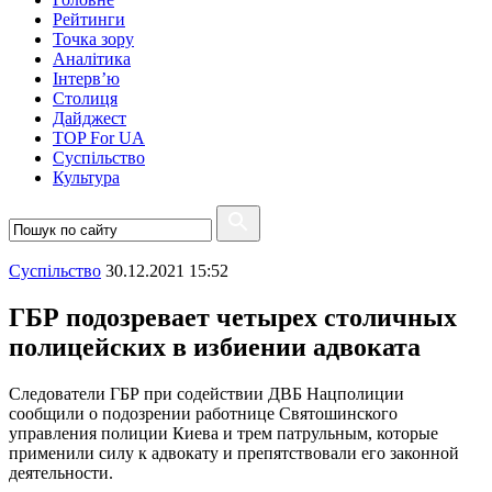
Рейтинги
Точка зору
Аналітика
Інтерв’ю
Столиця
Дайджест
TOP For UA
Суспiльство
Культура
Суспiльство
30.12.2021 15:52
ГБР подозревает четырех столичных
полицейских в избиении адвоката
Следователи ГБР при содействии ДВБ Нацполиции
сообщили о подозрении работнице Святошинского
управления полиции Киева и трем патрульным, которые
применили силу к адвокату и препятствовали его законной
деятельности.