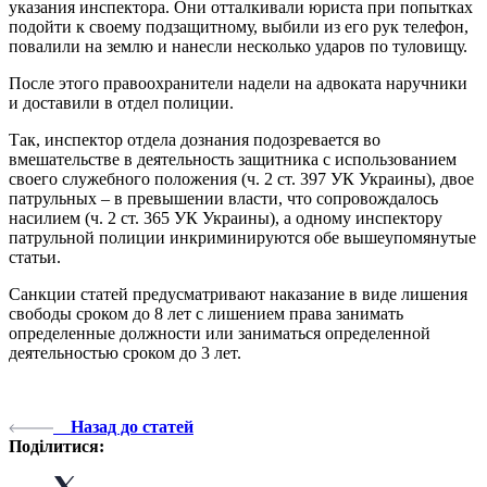
указания инспектора. Они отталкивали юриста при попытках
подойти к своему подзащитному, выбили из его рук телефон,
повалили на землю и нанесли несколько ударов по туловищу.
После этого правоохранители надели на адвоката наручники
и доставили в отдел полиции.
Так, инспектор отдела дознания подозревается во
вмешательстве в деятельность защитника с использованием
своего служебного положения (ч. 2 ст. 397 УК Украины), двое
патрульных – в превышении власти, что сопровождалось
насилием (ч. 2 ст. 365 УК Украины), а одному инспектору
патрульной полиции инкриминируются обе вышеупомянутые
статьи.
Санкции статей предусматривают наказание в виде лишения
свободы сроком до 8 лет с лишением права занимать
определенные должности или заниматься определенной
деятельностью сроком до 3 лет.
Назад до статей
Поділитися: