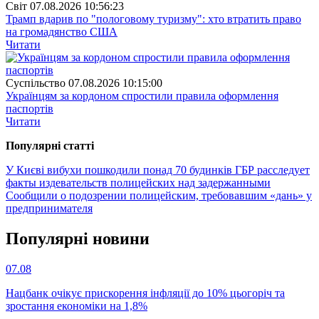
Свiт
07.08.2026 10:56:23
Трамп вдарив по "пологовому туризму": хто втратить право
на громадянство США
Читати
Суспiльство
07.08.2026 10:15:00
Українцям за кордоном спростили правила оформлення
паспортів
Читати
Популярнi статтi
У Києві вибухи пошкодили понад 70 будинків
ГБР расследует
факты издевательств полицейских над задержанными
Сообщили о подозрении полицейским, требовавшим «дань» у
предпринимателя
Популярнi новини
07.08
Нацбанк очікує прискорення інфляції до 10% цьогоріч та
зростання економіки на 1,8%