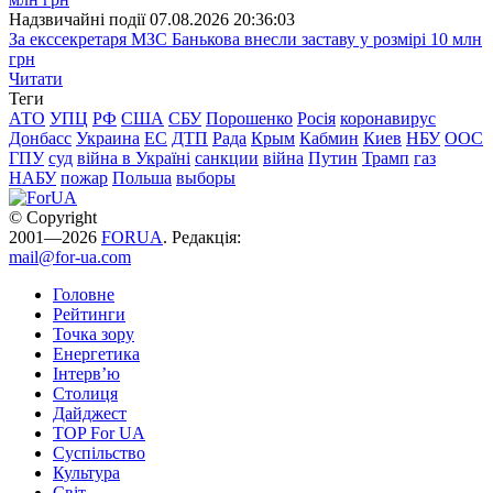
Надзвичайні події
07.08.2026 20:36:03
За екссекретаря МЗС Банькова внесли заставу у розмірі 10 млн
грн
Читати
Теги
АТО
УПЦ
РФ
США
СБУ
Порошенко
Росія
коронавирус
Донбасс
Украина
ЕС
ДТП
Рада
Крым
Кабмин
Киев
НБУ
ООС
ГПУ
суд
війна в Україні
санкции
війна
Путин
Трамп
газ
НАБУ
пожар
Польша
выборы
© Copyright
2001—2026
FORUA
. Редакція:
mail@for-ua.com
Головне
Рейтинги
Точка зору
Енергетика
Інтерв’ю
Столиця
Дайджест
TOP For UA
Суспiльство
Культура
Світ