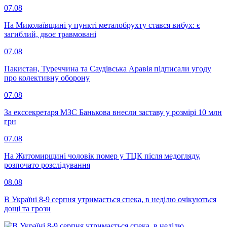
07.08
На Миколаївщині у пункті металобрухту стався вибух: є
загиблий, двоє травмовані
07.08
Пакистан, Туреччина та Саудівська Аравія підписали угоду
про колективну оборону
07.08
За екссекретаря МЗС Банькова внесли заставу у розмірі 10 млн
грн
07.08
На Житомирщині чоловік помер у ТЦК після медогляду,
розпочато розслідування
08.08
В Україні 8-9 серпня утримається спека, в неділю очікуються
дощі та грози