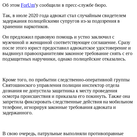
Об этом
ForUm
'у сообщили в пресс-службе бюро.
Так, в июле 2020 года адвокат стал случайным свидетелем
задержания полицейскими супругов из-за подозрения в
хранении наркотиков.
Он предложил правовую помощь и устно заключил с
мужчиной и женщиной соответствующее соглашение. Сразу
после этого юрист предоставил адвокатское удостоверение и
выдвинул правоохранителям законное требование снять с его
подзащитных наручники, однако полицейские отказались.
Кроме того, по прибытии следственно-оперативной группы
Святошинского управления полиции инспектор отдела
дознания не допустила защитника к месту проведения
осмотра происшествия и приказала его покинуть. Также она
запретила фиксировать следственные действия на мобильном
телефоне, игнорируя законные требования адвоката и
задержанного.
В свою очередь, патрульные выполняли противоправные