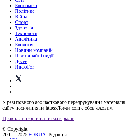
Економіка
Політика
Війна
Спорт
Здоров'я
Технології
Аналітика
Екологія
Новини компаній
Надзвичайні події
Досьє
ИнфоFor
У разі повного або часткового передрукування матеріалів
сайту посилання на https://for-ua.com є обов'язковим
Правила використання матеріалів
© Copyright
2001—2026
FORUA
. Редакція: