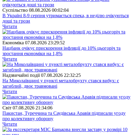
Суспiльство
08.08.2026 00:02:04
В Україні 8-9 серпня утримається спека, в неділю очікуються
дощі та грози
Читати
Економіка
07.08.2026 23:29:52
Нацбанк очікує прискорення інфляції до 10% цьогоріч та
зростання економіки на 1,8%
Читати
Надзвичайні події
07.08.2026 22:32:25
На Миколаївщині у пункті металобрухту стався вибух: є
загиблий, двоє травмовані
Читати
Свiт
07.08.2026 21:34:06
Пакистан, Туреччина та Саудівська Аравія підписали угоду
про колективну оборону
Читати