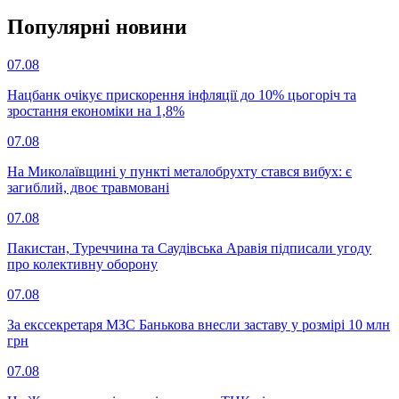
Популярнi новини
07.08
Нацбанк очікує прискорення інфляції до 10% цьогоріч та
зростання економіки на 1,8%
07.08
На Миколаївщині у пункті металобрухту стався вибух: є
загиблий, двоє травмовані
07.08
Пакистан, Туреччина та Саудівська Аравія підписали угоду
про колективну оборону
07.08
За екссекретаря МЗС Банькова внесли заставу у розмірі 10 млн
грн
07.08