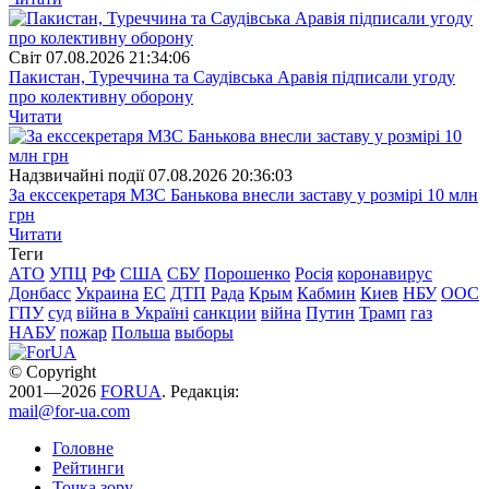
Свiт
07.08.2026 21:34:06
Пакистан, Туреччина та Саудівська Аравія підписали угоду
про колективну оборону
Читати
Надзвичайні події
07.08.2026 20:36:03
За екссекретаря МЗС Банькова внесли заставу у розмірі 10 млн
грн
Читати
Теги
АТО
УПЦ
РФ
США
СБУ
Порошенко
Росія
коронавирус
Донбасс
Украина
ЕС
ДТП
Рада
Крым
Кабмин
Киев
НБУ
ООС
ГПУ
суд
війна в Україні
санкции
війна
Путин
Трамп
газ
НАБУ
пожар
Польша
выборы
© Copyright
2001—2026
FORUA
. Редакція:
mail@for-ua.com
Головне
Рейтинги
Точка зору