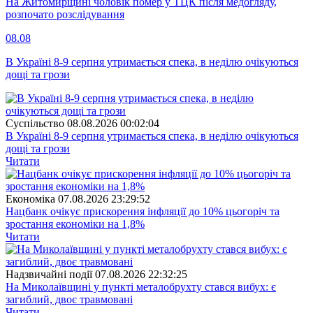
На Житомирщині чоловік помер у ТЦК після медогляду,
розпочато розслідування
08.08
В Україні 8-9 серпня утримається спека, в неділю очікуються
дощі та грози
Суспiльство
08.08.2026 00:02:04
В Україні 8-9 серпня утримається спека, в неділю очікуються
дощі та грози
Читати
Економіка
07.08.2026 23:29:52
Нацбанк очікує прискорення інфляції до 10% цьогоріч та
зростання економіки на 1,8%
Читати
Надзвичайні події
07.08.2026 22:32:25
На Миколаївщині у пункті металобрухту стався вибух: є
загиблий, двоє травмовані
Читати