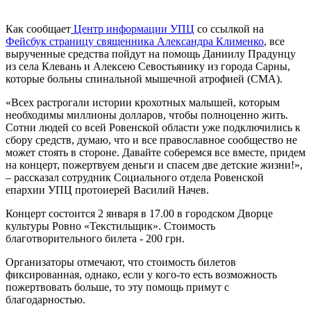
Как сообщает
Центр информации УПЦ
со ссылкой на
Фейсбук страницу священника Александра Клименко
, все
вырученные средства пойдут на помощь Даниилу Прадунцу
из села Клевань и Алексею Севостьянику из города Сарны,
которые больны спинальной мышечной атрофией (СМА).
«Всех растрогали истории крохотных малышей, которым
необходимы миллионы долларов, чтобы полноценно жить.
Сотни людей со всей Ровенской области уже подключились к
сбору средств, думаю, что и все православное сообщество не
может стоять в стороне. Давайте соберемся все вместе, придем
на концерт, пожертвуем деньги и спасем две детские жизни!»,
– рассказал сотрудник Социального отдела Ровенской
епархии УПЦ протоиерей Василий Начев.
Концерт состоится 2 января в 17.00 в городском Дворце
культуры Ровно «Текстильщик». Стоимость
благотворительного билета - 200 грн.
Организаторы отмечают, что стоимость билетов
фиксированная, однако, если у кого-то есть возможность
пожертвовать больше, то эту помощь примут с
благодарностью.