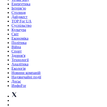
Енергетика
Інтерв’ю
Столиця
Дайджест
TOP For UA
Суспiльство
Культура
Світ
Економіка
Політика
Війна
Спорт
Здоров'я
Технології
Аналітика
Екологія
Новини компаній
Надзвичайні події
Досьє
ИнфоFor