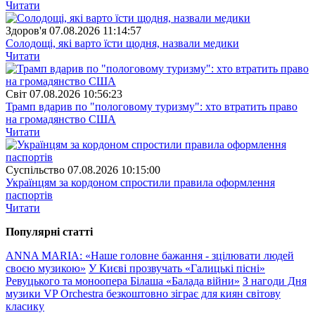
Читати
Здоров'я
07.08.2026 11:14:57
Солодощі, які варто їсти щодня, назвали медики
Читати
Свiт
07.08.2026 10:56:23
Трамп вдарив по "пологовому туризму": хто втратить право
на громадянство США
Читати
Суспiльство
07.08.2026 10:15:00
Українцям за кордоном спростили правила оформлення
паспортів
Читати
Популярнi статтi
ANNA MARIA: «Наше головне бажання - зцілювати людей
своєю музикою»
У Києві прозвучать «Галицькі пісні»
Ревуцького та моноопера Білаша «Балада війни»
З нагоди Дня
музики VP Orchestra безкоштовно зіграє для киян світову
класику