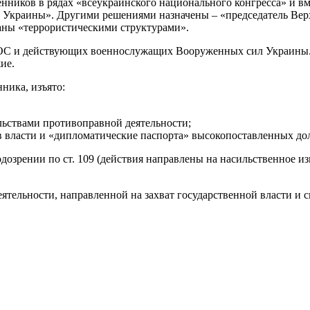
ников в рядах «всеукраинского национального конгресса» и вм
м Украины». Другими решениями назначены – «председатель Вер
аны «террористическими структурами».
ОС и действующих военнослужащих Вооруженных сил Украины. Р
ие.
ника, изъято:
льствами противоправной деятельности;
 власти и «дипломатические паспорта» высокопоставленных до
дозрении по ст. 109 (действия направлены на насильственное и
еятельности, направленной на захват государственной власти и 