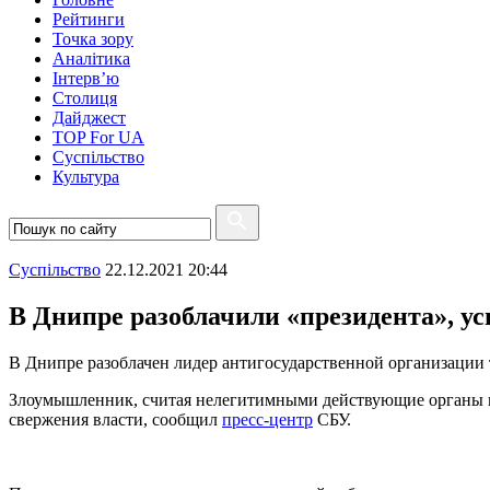
Рейтинги
Точка зору
Аналітика
Інтерв’ю
Столиця
Дайджест
TOP For UA
Суспiльство
Культура
Суспiльство
22.12.2021 20:44
В Днипре разоблачили «президента», у
В Днипре разоблачен лидер антигосударственной организации
Злоумышленник, считая нелегитимными действующие органы го
свержения власти, сообщил
пресс-центр
СБУ.