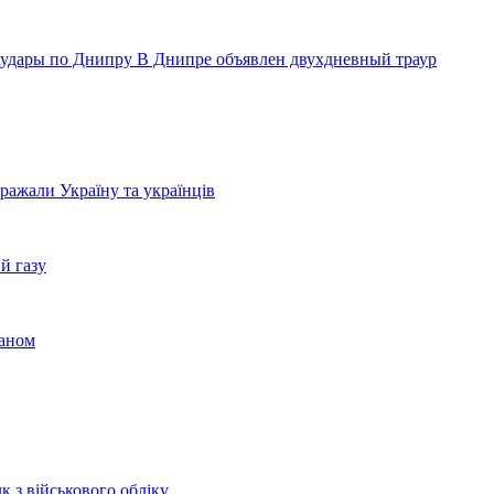
аудары по Днипру
В Днипре объявлен двухдневный траур
бражали Україну та українців
й газу
раном
к з військового обліку