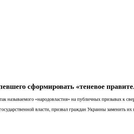
спевшего сформировать «теневое правите
 так называемого «народовластия» на публичных призывах к св
сударственной власти, призвал граждан Украины заменить их в