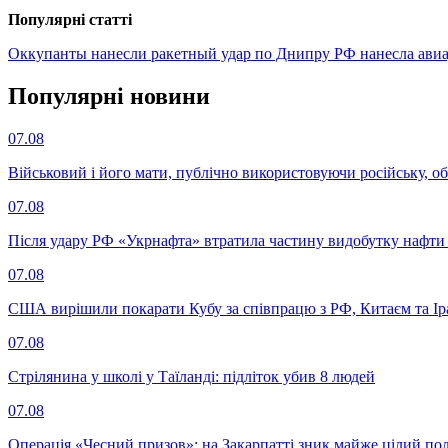
Популярнi статтi
Оккупанты нанесли ракетный удар по Днипру
РФ нанесла ави
Популярнi новини
07.08
Військовий і його мати, публічно використовуючи російську, о
07.08
Після удару РФ «Укрнафта» втратила частину видобутку нафти 
07.08
США вирішили покарати Кубу за співпрацю з РФ, Китаєм та І
07.08
Стрілянина у школі у Таїланді: підліток убив 8 людей
07.08
Операція «Чесний призов»: на Закарпатті зник майже цілий пол