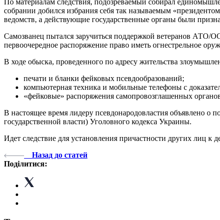
По материалам следствия, подозреваемый собирал единомышлен
собрании добился избрания себя так называемым «президенто
ведомств, а действующие государственные органы были призн
Самозванец пытался заручиться поддержкой ветеранов АТО/О
первоочередное распоряжение право иметь огнестрельное оруж
В ходе обыска, проведенного по адресу жительства злоумышлен
печати и бланки фейковых псевдообразований;
компьютерная техника и мобильные телефоны с доказате
«фейковые» распоряжения самопровозглашенных органов
В настоящее время лидеру псевдонародовластия объявлено о по
государственной власти) Уголовного кодекса Украины.
Идет следствие для установления причастности других лиц к д
Назад до статей
Поділитися: