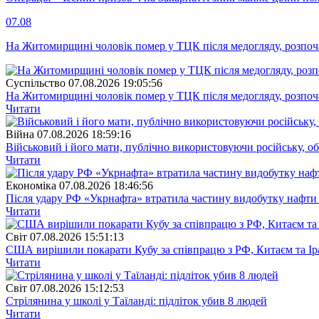
07.08
На Житомирщині чоловік помер у ТЦК після медогляду, розпоч
Суспiльство
07.08.2026 19:05:56
На Житомирщині чоловік помер у ТЦК після медогляду, розпоч
Читати
Війна
07.08.2026 18:59:16
Військовий і його мати, публічно використовуючи російську, о
Читати
Економіка
07.08.2026 18:46:56
Після удару РФ «Укрнафта» втратила частину видобутку нафти 
Читати
Свiт
07.08.2026 15:51:13
США вирішили покарати Кубу за співпрацю з РФ, Китаєм та І
Читати
Свiт
07.08.2026 15:12:53
Стрілянина у школі у Таїланді: підліток убив 8 людей
Читати