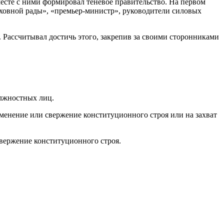
есте с ними формировал теневое правительство. На первом
ховной рады», «премьер-министр», руководители силовых
ассчитывал достичь этого, закрепив за своими сторонниками
лжностных лиц.
зменение или свержение конституционного строя или на захват
свержение конституционного строя.