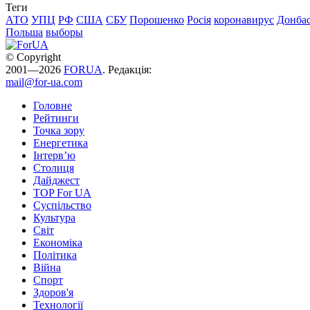
Теги
АТО
УПЦ
РФ
США
СБУ
Порошенко
Росія
коронавирус
Донба
Польша
выборы
© Copyright
2001—2026
FORUA
. Редакція:
mail@for-ua.com
Головне
Рейтинги
Точка зору
Енергетика
Інтерв’ю
Столиця
Дайджест
TOP For UA
Суспiльство
Культура
Світ
Економіка
Політика
Війна
Спорт
Здоров'я
Технології