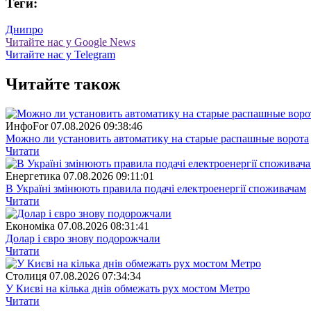
Теги:
Днипро
Читайте нас у Google News
Читайте нас у Telegram
Читайте також
ИнфоFor
07.08.2026 09:38:46
Можно ли установить автоматику на старые распашные ворота
Читати
Енергетика
07.08.2026 09:11:01
В Україні змінюють правила подачі електроенергії споживачам
Читати
Економіка
07.08.2026 08:31:41
Долар і євро знову подорожчали
Читати
Столиця
07.08.2026 07:34:34
У Києві на кілька днів обмежать рух мостом Метро
Читати