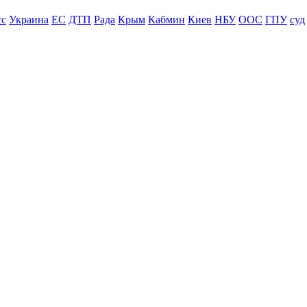
сс
Украина
ЕС
ДТП
Рада
Крым
Кабмин
Киев
НБУ
ООС
ГПУ
суд