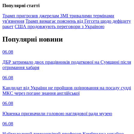
Популярнi статтi
Трамп пригрозив джерелам ЗМІ тривалими термінами
ув'язнення
Трамп вимагає пояснень від Гегсета щодо дефіциту
ракет
США продовжують переговори з Україною
Популярнi новини
06.08
ДБР затримало двох працівників податкової на Сумщині після
отримання хабаря
06.08
Кандидат від України не пройшов оцінювання на посаду судді
МКС через погане знання англійської
06.08
Ющенка призначили головою наглядової ради музею
06.08
Наймолодший темношкірий професор Кембриджа негайно