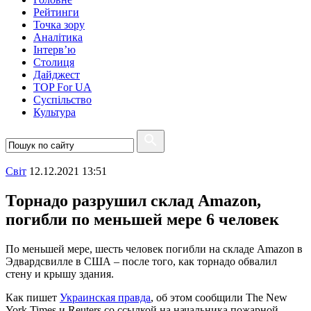
Рейтинги
Точка зору
Аналітика
Інтерв’ю
Столиця
Дайджест
TOP For UA
Суспiльство
Культура
Свiт
12.12.2021 13:51
Торнадо разрушил склад Amazon,
погибли по меньшей мере 6 человек
По меньшей мере, шесть человек погибли на складе Amazon в
Эдвардсвилле в США – после того, как торнадо обвалил
стену и крышу здания.
Как пишет
Украинская правда
, об этом сообщили The New
York Times и Reuters со ссылкой на начальника пожарной