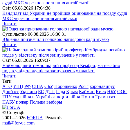
Свiт
06.08.2026 17:04:38
Кандидат від України не пройшов оцінювання на посаду судді
МКС через погане знання англійської
Читати
Суспiльство
06.08.2026 16:36:31
Ющенка призначили головою наглядової ради музею
Читати
Свiт
06.08.2026 16:09:37
Наймолодший темношкірий професор Кембриджа негайно
подав у відставку після звинувачень у плагіаті
Читати
Теги
АТО
УПЦ
РФ
США
СБУ
Порошенко
Росія
коронавирус
Донбасс
Украина
ЕС
ДТП
Рада
Крым
Кабмин
Киев
НБУ
ООС
ГПУ
суд
війна в Україні
санкции
війна
Путин
Трамп
газ
НАБУ
пожар
Польша
выборы
© Copyright
2001—2026
FORUA
. Редакція:
mail@for-ua.com