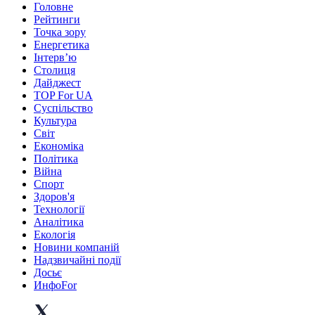
Головне
Рейтинги
Точка зору
Енергетика
Інтерв’ю
Столиця
Дайджест
TOP For UA
Суспiльство
Культура
Світ
Економіка
Політика
Війна
Спорт
Здоров'я
Технології
Аналітика
Екологія
Новини компаній
Надзвичайні події
Досьє
ИнфоFor