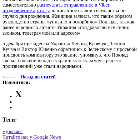
самостоятельно
распечатать отправленное в Viber
поздравление артисту
, написанное главой государства по
случаю дня рождения. Женщина заявила, что таким образом
руководство страны «унизило и оскорбило» Поклада, так как
ранее народного артиста Украины «поздравляли все лично —
звонком, телеграммой или адресом».
5 декабря президенты Украины Леонид Кравчук, Леонид
Кучма и Виктор Ющенко обратились к Зеленскому с просьбой
присвоить композитору это звание, упомянув, что Поклад
сделал большой вклад в украинскую культуру а ряд его
произведений уже стали народными.
Назад до статей
Поділитися:
Теги:
музыкант
Читайте нас у Google News