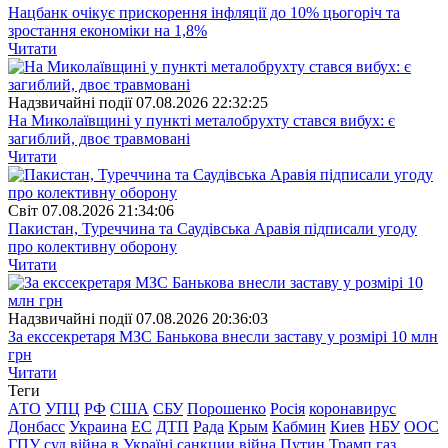
Нацбанк очікує прискорення інфляції до 10% цьогоріч та
зростання економіки на 1,8%
Читати
Надзвичайні події
07.08.2026 22:32:25
На Миколаївщині у пункті металобрухту стався вибух: є
загиблий, двоє травмовані
Читати
Свiт
07.08.2026 21:34:06
Пакистан, Туреччина та Саудівська Аравія підписали угоду
про колективну оборону
Читати
Надзвичайні події
07.08.2026 20:36:03
За екссекретаря МЗС Банькова внесли заставу у розмірі 10 млн
грн
Читати
Теги
АТО
УПЦ
РФ
США
СБУ
Порошенко
Росія
коронавирус
Донбасс
Украина
ЕС
ДТП
Рада
Крым
Кабмин
Киев
НБУ
ООС
ГПУ
суд
війна в Україні
санкции
війна
Путин
Трамп
газ