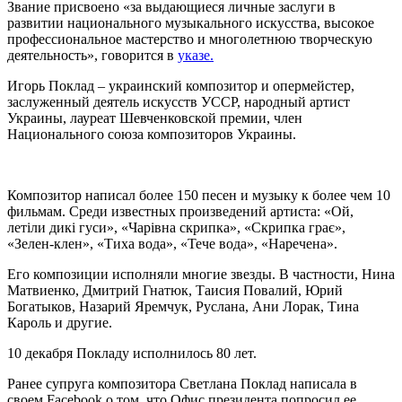
Звание присвоено «за выдающиеся личные заслуги в
развитии национального музыкального искусства, высокое
профессиональное мастерство и многолетнюю творческую
деятельность», говорится в
указе.
Игорь Поклад – украинский композитор и опермейстер,
заслуженный деятель искусств УССР, народный артист
Украины, лауреат Шевченковской премии, член
Национального союза композиторов Украины.
Композитор написал более 150 песен и музыку к более чем 10
фильмам. Среди известных произведений артиста: «Ой,
летіли дикі гуси», «Чарівна скрипка», «Скрипка грає»,
«Зелен-клен», «Тиха вода», «Тече вода», «Наречена».
Его композиции исполняли многие звезды. В частности, Нина
Матвиенко, Дмитрий Гнатюк, Таисия Повалий, Юрий
Богатыков, Назарий Яремчук, Руслана, Ани Лорак, Тина
Кароль и другие.
10 декабря Покладу исполнилось 80 лет.
Ранее супруга композитора Светлана Поклад написала в
своем Facebook о том, что Офис президента попросил ее