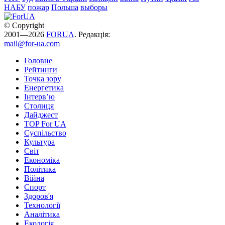
НАБУ
пожар
Польша
выборы
© Copyright
2001—2026
FORUA
. Редакція:
mail@for-ua.com
Головне
Рейтинги
Точка зору
Енергетика
Інтерв’ю
Столиця
Дайджест
TOP For UA
Суспiльство
Культура
Світ
Економіка
Політика
Війна
Спорт
Здоров'я
Технології
Аналітика
Екологія