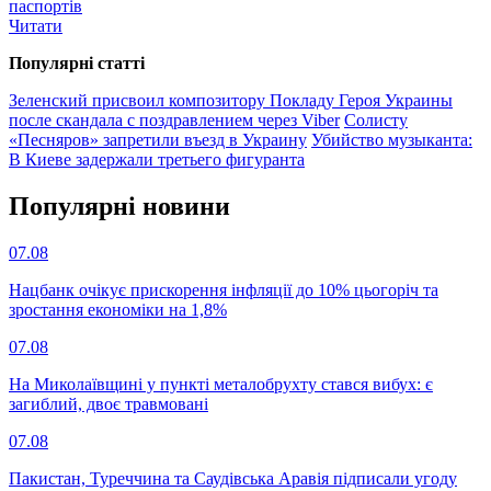
паспортів
Читати
Популярнi статтi
Зеленский присвоил композитору Покладу Героя Украины
после скандала с поздравлением через Viber
Солисту
«Песняров» запретили въезд в Украину
Убийство музыканта:
В Киеве задержали третьего фигуранта
Популярнi новини
07.08
Нацбанк очікує прискорення інфляції до 10% цьогоріч та
зростання економіки на 1,8%
07.08
На Миколаївщині у пункті металобрухту стався вибух: є
загиблий, двоє травмовані
07.08
Пакистан, Туреччина та Саудівська Аравія підписали угоду