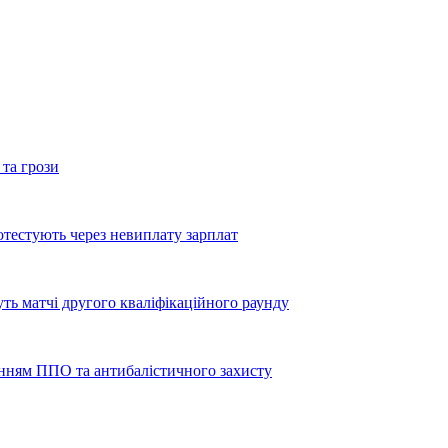
 та грози
тестують через невиплату зарплат
уть матчі другого кваліфікаційного раунду
енням ППО та антибалістичного захисту