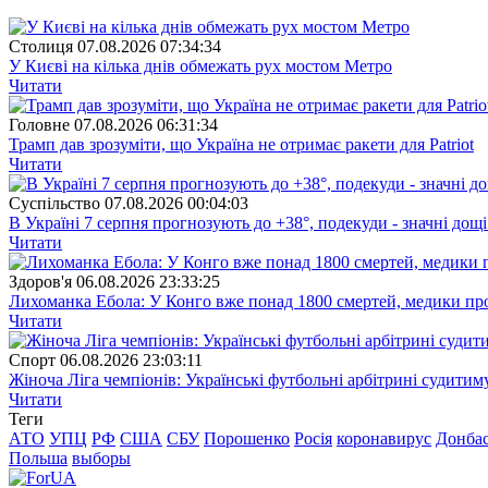
Столиця
07.08.2026 07:34:34
У Києві на кілька днів обмежать рух мостом Метро
Читати
Головне
07.08.2026 06:31:34
Трамп дав зрозуміти, що Україна не отримає ракети для Patriot
Читати
Суспiльство
07.08.2026 00:04:03
В Україні 7 серпня прогнозують до +38°, подекуди - значні дощі
Читати
Здоров'я
06.08.2026 23:33:25
Лихоманка Ебола: У Конго вже понад 1800 смертей, медики про
Читати
Спорт
06.08.2026 23:03:11
Жіноча Ліга чемпіонів: Українські футбольні арбітрині судитим
Читати
Теги
АТО
УПЦ
РФ
США
СБУ
Порошенко
Росія
коронавирус
Донба
Польша
выборы