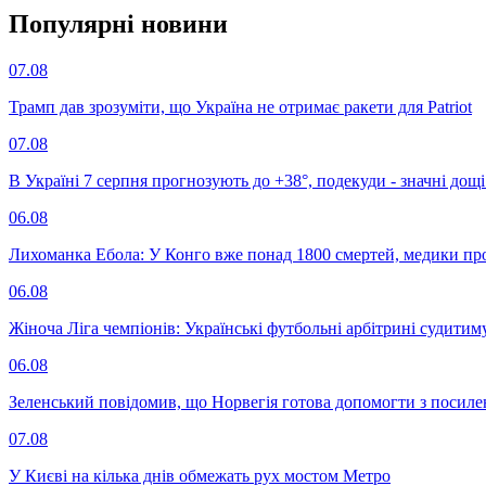
Популярнi новини
07.08
Трамп дав зрозуміти, що Україна не отримає ракети для Patriot
07.08
В Україні 7 серпня прогнозують до +38°, подекуди - значні дощі
06.08
Лихоманка Ебола: У Конго вже понад 1800 смертей, медики про
06.08
Жіноча Ліга чемпіонів: Українські футбольні арбітрині судитим
06.08
Зеленський повідомив, що Норвегія готова допомогти з посил
07.08
У Києві на кілька днів обмежать рух мостом Метро