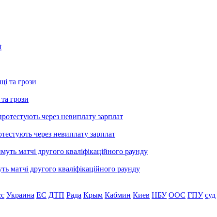
 та грози
тестують через невиплату зарплат
уть матчі другого кваліфікаційного раунду
сс
Украина
ЕС
ДТП
Рада
Крым
Кабмин
Киев
НБУ
ООС
ГПУ
суд