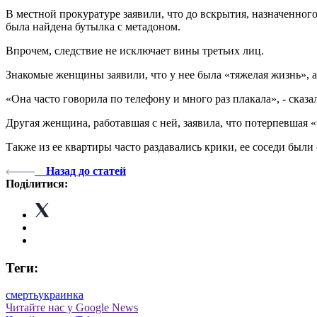
В местной прокуратуре заявили, что до вскрытия, назначенног
была найдена бутылка с метадоном.
Впрочем, следствие не исключает вины третьих лиц.
Знакомые женщины заявили, что у нее была «тяжелая жизнь», а 
«Она часто говорила по телефону и много раз плакала», - сказал
Другая женщина, работавшая с ней, заявила, что потерпевшая «
Также из ее квартиры часто раздавались крики, ее соседи были
Назад до статей
Поділитися:
Теги:
смерть
украинка
Читайте нас у Google News