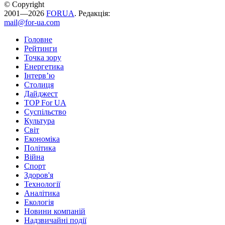
© Copyright
2001—2026
FORUA
. Редакція:
mail@for-ua.com
Головне
Рейтинги
Точка зору
Енергетика
Інтерв’ю
Столиця
Дайджест
TOP For UA
Суспiльство
Культура
Світ
Економіка
Політика
Війна
Спорт
Здоров'я
Технології
Аналітика
Екологія
Новини компаній
Надзвичайні події