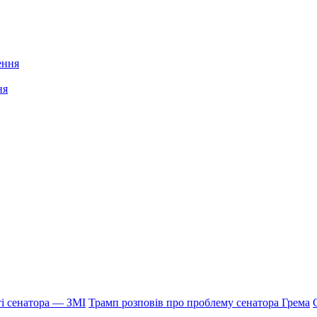
ня
і сенатора — ЗМІ
Трамп розповів про проблему сенатора Грема