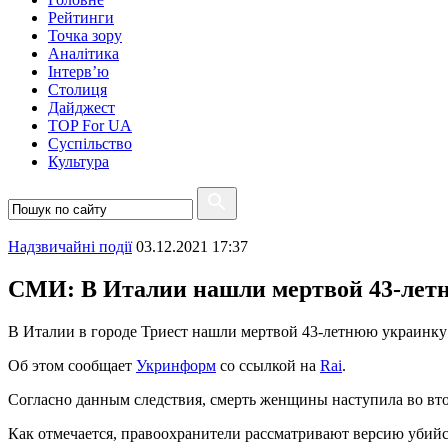
Рейтинги
Точка зору
Аналітика
Інтерв’ю
Столиця
Дайджест
TOP For UA
Суспiльство
Культура
Надзвичайні події
03.12.2021 17:37
СМИ: В Италии нашли мертвой 43-лет
В Италии в городе Триест нашли мертвой 43-летнюю украинк
Об этом сообщает
Укринформ
со ссылкой на
Rai
.
Согласно данным следствия, смерть женщины наступила во вто
Как отмечается, правоохранители рассматривают версию убийс