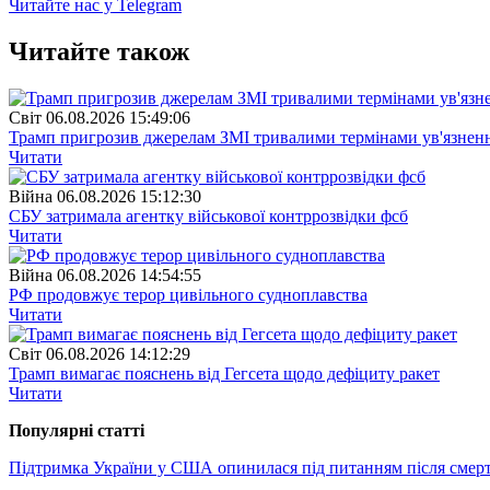
Читайте нас у Telegram
Читайте також
Свiт
06.08.2026 15:49:06
Трамп пригрозив джерелам ЗМІ тривалими термінами ув'язнен
Читати
Війна
06.08.2026 15:12:30
СБУ затримала агентку військової контррозвідки фсб
Читати
Війна
06.08.2026 14:54:55
РФ продовжує терор цивільного судноплавства
Читати
Свiт
06.08.2026 14:12:29
Трамп вимагає пояснень від Гегсета щодо дефіциту ракет
Читати
Популярнi статтi
Підтримка України у США опинилася під питанням після смерт