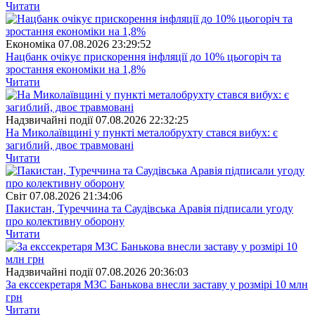
Читати
Економіка
07.08.2026 23:29:52
Нацбанк очікує прискорення інфляції до 10% цьогоріч та
зростання економіки на 1,8%
Читати
Надзвичайні події
07.08.2026 22:32:25
На Миколаївщині у пункті металобрухту стався вибух: є
загиблий, двоє травмовані
Читати
Свiт
07.08.2026 21:34:06
Пакистан, Туреччина та Саудівська Аравія підписали угоду
про колективну оборону
Читати
Надзвичайні події
07.08.2026 20:36:03
За екссекретаря МЗС Банькова внесли заставу у розмірі 10 млн
грн
Читати