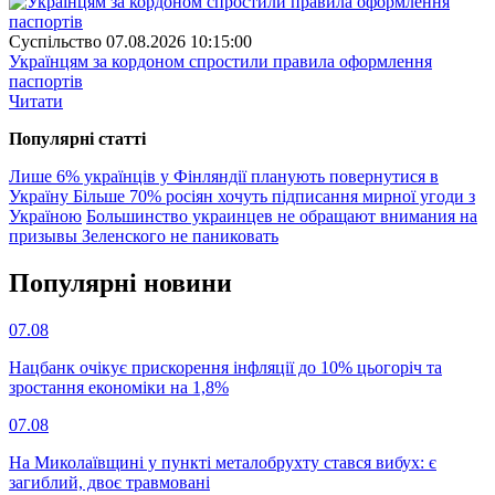
Суспiльство
07.08.2026 10:15:00
Українцям за кордоном спростили правила оформлення
паспортів
Читати
Популярнi статтi
Лише 6% українців у Фінляндії планують повернутися в
Україну
Більше 70% росіян хочуть підписання мирної угоди з
Україною
Большинство украинцев не обращают внимания на
призывы Зеленского не паниковать
Популярнi новини
07.08
Нацбанк очікує прискорення інфляції до 10% цьогоріч та
зростання економіки на 1,8%
07.08
На Миколаївщині у пункті металобрухту стався вибух: є
загиблий, двоє травмовані