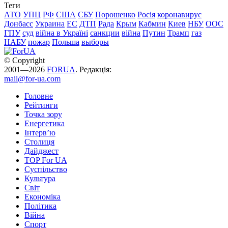
Теги
АТО
УПЦ
РФ
США
СБУ
Порошенко
Росія
коронавирус
Донбасс
Украина
ЕС
ДТП
Рада
Крым
Кабмин
Киев
НБУ
ООС
ГПУ
суд
війна в Україні
санкции
війна
Путин
Трамп
газ
НАБУ
пожар
Польша
выборы
© Copyright
2001—2026
FORUA
. Редакція:
mail@for-ua.com
Головне
Рейтинги
Точка зору
Енергетика
Інтерв’ю
Столиця
Дайджест
TOP For UA
Суспiльство
Культура
Світ
Економіка
Політика
Війна
Спорт