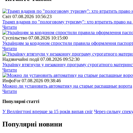
Свiт
07.08.2026 10:56:23
Трамп вдарив по "пологовому туризму": хто втратить право н
Читати
Суспiльство
07.08.2026 10:15:00
Українцям за кордоном спростили правила оформлення паспорт
Читати
Надзвичайні події
07.08.2026 09:52:30
Українку втягнули у незаконну програму сурогатного материнст
Читати
ИнфоFor
07.08.2026 09:38:46
Можно ли установить автоматику на старые распашные ворота
Читати
Популярнi статтi
У Веллінгтоні вперше за 15 років випав сніг
Через сильну спек
Популярнi новини