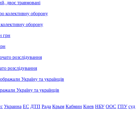
ий, двоє травмовані
о колективну оборону
грн
ато розслідування
бражали Україну та українців
сс
Украина
ЕС
ДТП
Рада
Крым
Кабмин
Киев
НБУ
ООС
ГПУ
суд