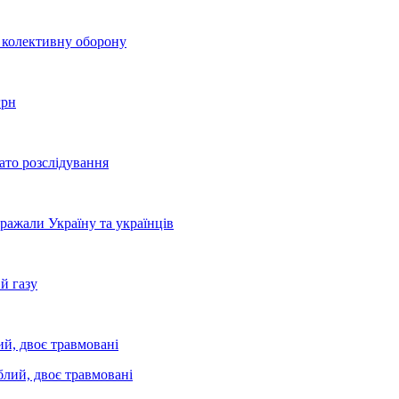
о колективну оборону
грн
ато розслідування
бражали Україну та українців
й газу
ий, двоє травмовані