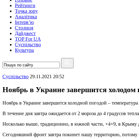
Рейтинги
Точка зору
Аналітика
Інтерв’ю
Столиця
Дайджест
TOP For UA
Суспiльство
Культура
Суспiльство
29.11.2021 20:52
Ноябрь в Украине завершится холодом 
Ноябрь в Украине завершится холодной погодой – температура 
В течение дня завтра ожидается от 2 мороза до 4 градусов тепла
Несколько выше, традиционно, в южной части, +4+9, в Крыму д
Сегодняшний фронт завтра покинет нашу территорию, потому с