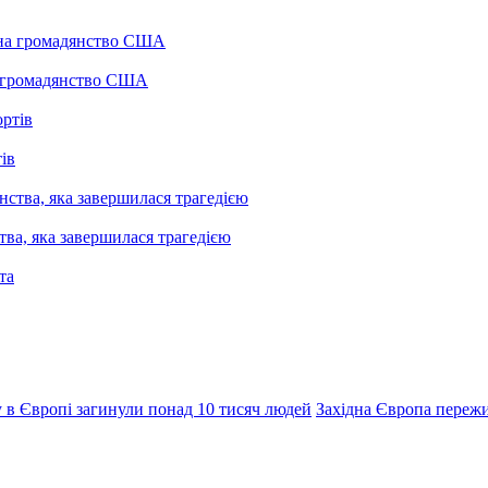
а громадянство США
ів
ва, яка завершилася трагедією
у в Європі загинули понад 10 тисяч людей
Західна Європа переж