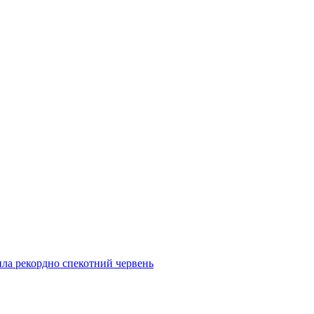
ила рекордно спекотний червень