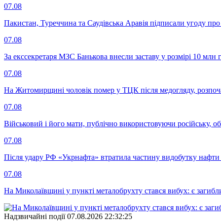
07.08
Пакистан, Туреччина та Саудівська Аравія підписали угоду пр
07.08
За екссекретаря МЗС Банькова внесли заставу у розмірі 10 млн 
07.08
На Житомирщині чоловік помер у ТЦК після медогляду, розпоч
07.08
Військовий і його мати, публічно використовуючи російську, о
07.08
Після удару РФ «Укрнафта» втратила частину видобутку нафти 
07.08
На Миколаївщині у пункті металобрухту стався вибух: є загибл
Надзвичайні події
07.08.2026 22:32:25