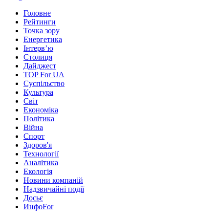
Головне
Рейтинги
Точка зору
Енергетика
Інтерв’ю
Столиця
Дайджест
TOP For UA
Суспiльство
Культура
Світ
Економіка
Політика
Війна
Спорт
Здоров'я
Технології
Аналітика
Екологія
Новини компаній
Надзвичайні події
Досьє
ИнфоFor