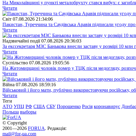
На Миколаївщині у пункті металобрухту стався вибух: є загибл
Читати
Свiт
07.08.2026 21:34:06
Пакистан, Туреччина та Саудівська Аравія підписали угоду пр
Читати
Надзвичайні події
07.08.2026 20:36:03
За екссекретаря МЗС Банькова внесли заставу у розмірі 10 млн 
Читати
Суспiльство
07.08.2026 19:05:56
На Житомирщині чоловік помер у ТЦК після медогляду, розпоч
Читати
Війна
07.08.2026 18:59:16
Військовий і його мати, публічно використовуючи російську, о
Читати
Теги
АТО
УПЦ
РФ
США
СБУ
Порошенко
Росія
коронавирус
Донба
Польша
выборы
© Copyright
2001—2026
FORUA
. Редакція:
mail@for-ua.com