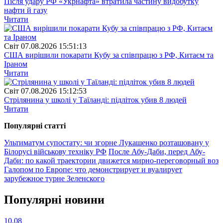
Після удару РФ «Укрнафта» втратила частину видобутку
нафти й газу
Читати
Свiт
07.08.2026 15:51:13
США вирішили покарати Кубу за співпрацю з РФ, Китаєм та
Іраном
Читати
Свiт
07.08.2026 15:12:53
Стрілянина у школі у Таїланді: підліток убив 8 людей
Читати
Популярнi статтi
Ультиматум супостату: чи згорне Лукашенко розташовану у
Білорусі військову техніку РФ
После Абу-Даби, перед Абу-
Даби: по какой траектории движется мирно-переговорный воз
Галопом по Европе: что демонстрирует и вуалирует
зарубежное турне Зеленского
Популярнi новини
10.08