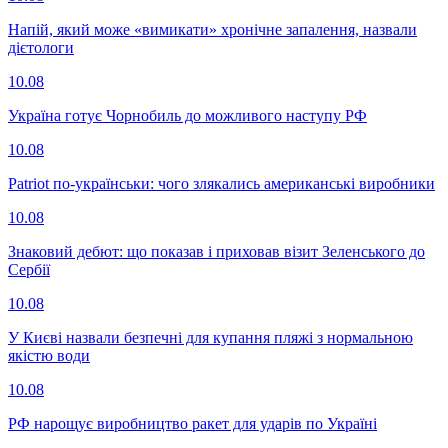
Напій, який може «вимикати» хронічне запалення, назвали
дієтологи
10.08
Україна готує Чорнобиль до можливого наступу РФ
10.08
Patriot по-українськи: чого злякались американські виробники
10.08
Знаковий дебют: що показав і приховав візит Зеленського до
Сербії
10.08
У Києві назвали безпечні для купання пляжі з нормальною
якістю води
10.08
РФ нарощує виробництво ракет для ударів по Україні