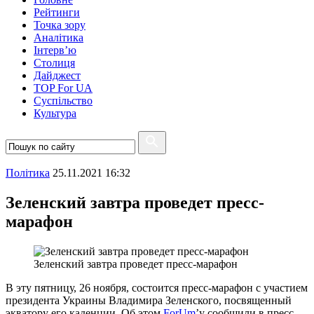
Рейтинги
Точка зору
Аналітика
Інтерв’ю
Столиця
Дайджест
TOP For UA
Суспiльство
Культура
Полiтика
25.11.2021 16:32
Зеленский завтра проведет пресс-
марафон
Зеленский завтра проведет пресс-марафон
В эту пятницу, 26 ноября, состоится пресс-марафон с участием
президента Украины Владимира Зеленского, посвященный
экватору его каденции. Об этом
ForUm
’у сообщили в пресс-