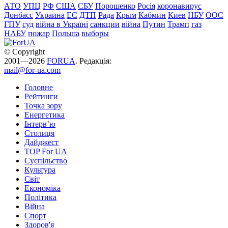
АТО
УПЦ
РФ
США
СБУ
Порошенко
Росія
коронавирус
Донбасс
Украина
ЕС
ДТП
Рада
Крым
Кабмин
Киев
НБУ
ООС
ГПУ
суд
війна в Україні
санкции
війна
Путин
Трамп
газ
НАБУ
пожар
Польша
выборы
© Copyright
2001—2026
FORUA
. Редакція:
mail@for-ua.com
Головне
Рейтинги
Точка зору
Енергетика
Інтерв’ю
Столиця
Дайджест
TOP For UA
Суспiльство
Культура
Світ
Економіка
Політика
Війна
Спорт
Здоров'я