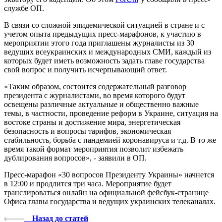
службе ОП.
В связи со сложной эпидемической ситуацией в стране и с
учетом опыта предыдущих пресс-марафонов, к участию в
мероприятии этого года приглашены журналисты из 30
ведущих всеукраинских и международных СМИ, каждый из
которых будет иметь возможность задать главе государства
свой вопрос и получить исчерпывающий ответ.
«Таким образом, состоится содержательный разговор
президента с журналистами, во время которого будут
освещены различные актуальные и общественно важные
темы, в частности, проведение реформ в Украине, ситуация на
востоке страны и достижение мира, энергетическая
безопасность и вопросы тарифов, экономическая
стабильность, борьба с пандемией коронавируса и т.д. В то же
время такой формат мероприятия позволит избежать
дублирования вопросов», - заявили в ОП.
Пресс-марафон «30 вопросов Президенту Украины» начнется
в 12:00 и продлится три часа. Мероприятие будет
транслироваться онлайн на официальной фейсбук-странице
Офиса главы государства и ведущих украинских телеканалах.
Назад до статей