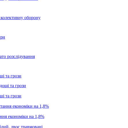
о колективну оборону
грн
ато розслідування
щі та грози
щі та грози
ання економіки на 1,8%