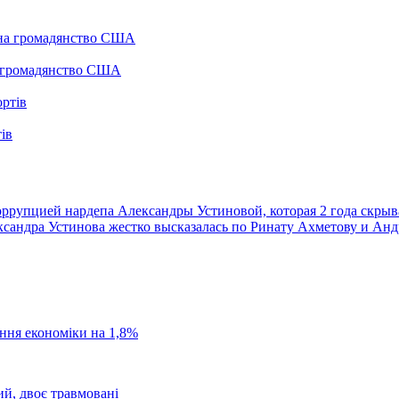
а громадянство США
ів
ррупцией нардепа Александры Устиновой, которая 2 года скрыв
сандра Устинова жестко высказалась по Ринату Ахметову и Анд
ання економіки на 1,8%
ий, двоє травмовані