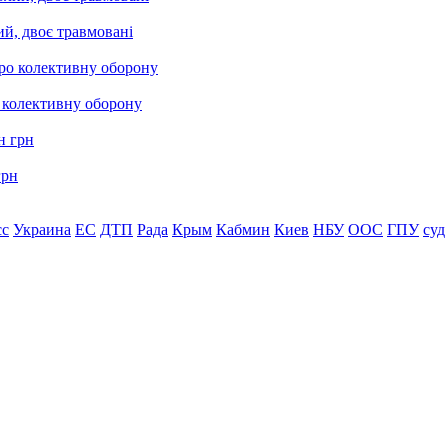
ий, двоє травмовані
о колективну оборону
грн
сс
Украина
ЕС
ДТП
Рада
Крым
Кабмин
Киев
НБУ
ООС
ГПУ
суд