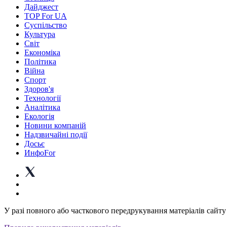
Дайджест
TOP For UA
Суспiльство
Культура
Світ
Економіка
Політика
Війна
Спорт
Здоров'я
Технології
Аналітика
Екологія
Новини компаній
Надзвичайні події
Досьє
ИнфоFor
У разі повного або часткового передрукування матеріалів сайту 