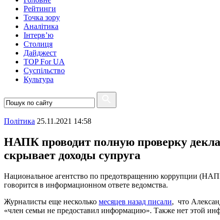
Рейтинги
Точка зору
Аналітика
Інтерв’ю
Столиця
Дайджест
TOP For UA
Суспiльство
Культура
Полiтика
25.11.2021 14:58
НАПК проводит полную проверку деклар
скрывает доходы супруга
Национальное агентство по предотвращению коррупции (НАП
говорится в информационном ответе ведомства.
Журналисты еще несколько
месяцев назад писали
, что Алексан
«член семьи не предоставил информацию». Также нет этой ин