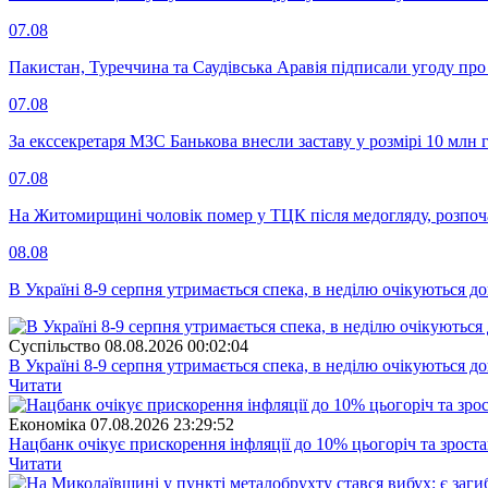
07.08
Пакистан, Туреччина та Саудівська Аравія підписали угоду пр
07.08
За екссекретаря МЗС Банькова внесли заставу у розмірі 10 млн 
07.08
На Житомирщині чоловік помер у ТЦК після медогляду, розпоч
08.08
В Україні 8-9 серпня утримається спека, в неділю очікуються до
Суспiльство
08.08.2026 00:02:04
В Україні 8-9 серпня утримається спека, в неділю очікуються до
Читати
Економіка
07.08.2026 23:29:52
Нацбанк очікує прискорення інфляції до 10% цьогоріч та зрост
Читати