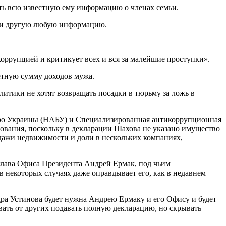
ать всю известную ему информацию о членах семьи.
ах и другую любую информацию.
оррупцией и критикует всех и вся за малейшие проступки».
ретную сумму доходов мужа.
литики не хотят возвращать посадки в тюрьму за ложь в
ро Украины (НАБУ) и Специализированная антикоррупционная
рования, поскольку в декларации Шахова не указано имущество
одажи недвижимости и доли в нескольких компаниях,
глава Офиса Президента Андрей Ермак, под чьим
в некоторых случаях даже оправдывает его, как в недавнем
дра Устинова будет нужна Андрею Ермаку и его Офису и будет
бовать от других подавать полную декларацию, но скрывать