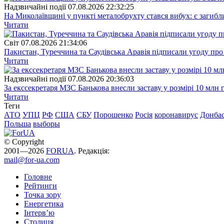
Надзвичайні події
07.08.2026 22:32:25
На Миколаївщині у пункті металобрухту стався вибух: є загибл
Читати
Свiт
07.08.2026 21:34:06
Пакистан, Туреччина та Саудівська Аравія підписали угоду пр
Читати
Надзвичайні події
07.08.2026 20:36:03
За екссекретаря МЗС Банькова внесли заставу у розмірі 10 млн 
Читати
Теги
АТО
УПЦ
РФ
США
СБУ
Порошенко
Росія
коронавирус
Донба
Польша
выборы
© Copyright
2001—2026
FORUA
. Редакція:
mail@for-ua.com
Головне
Рейтинги
Точка зору
Енергетика
Інтерв’ю
Столиця