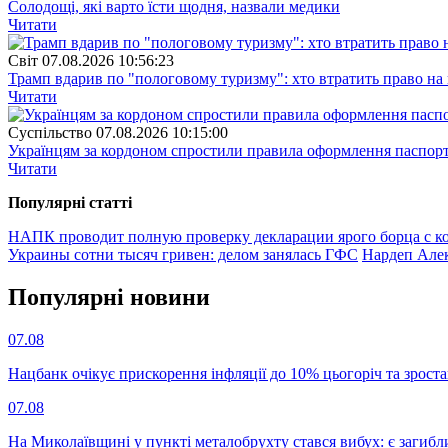
Солодощі, які варто їсти щодня, назвали медики
Читати
Свiт
07.08.2026 10:56:23
Трамп вдарив по "пологовому туризму": хто втратить право н
Читати
Суспiльство
07.08.2026 10:15:00
Українцям за кордоном спростили правила оформлення паспорт
Читати
Популярнi статтi
НАПК проводит полную проверку декларации ярого борца с ко
Украины сотни тысяч гривен: делом занялась ГФС
Нардеп Алек
Популярнi новини
07.08
Нацбанк очікує прискорення інфляції до 10% цьогоріч та зрост
07.08
На Миколаївщині у пункті металобрухту стався вибух: є загибл