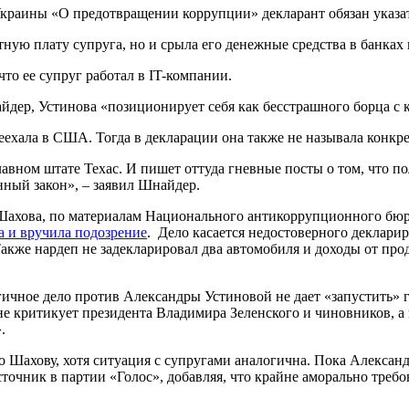
 Украины «О предотвращении коррупции» декларант обязан указ
ботную плату супруга, но и срыла его денежные средства в банк
то ее супруг работал в IT-компании.
ер, Устинова «позиционирует себя как бесстрашного борца с к
ереехала в США. Тогда в декларации она также не называла конк
авном штате Техас. И пишет оттуда гневные посты о том, что по
ный закон», – заявил Шнайдер.
Шахова, по материалам Национального антикоррупционного бю
а и вручила подозрение
. Дело касается недостоверного деклари
акже нардеп не задекларировал два автомобиля и доходы от пр
гичное дело против Александры Устиновой не дает «запустить» 
не критикует президента Владимира Зеленского и чиновников, а 
.
по Шахову, хотя ситуация с супругами аналогична. Пока Алексан
 источник в партии «Голос», добавляя, что крайне аморально тре