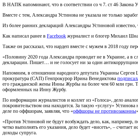
В НАПК напоминают, что в соответствии со ч 7. ст 46 Закона
Вместе с тем, Александра Устинова не указала не только зара
Из более ранних деклараций Александры Устиновой известно, ч
Как написал ранее в
Facebook
журналист и блогер Михаил Шнайд
Также он рассказал, что нардеп вместе с мужем в 2018 году п
«Половину 2020 года Александра проводит не в Украине, а в сл
декларации. Пишет… и не голосует ни за один антикоррупцион
Напомним, в отношении народного депутата Украины Сергея 
прокуратура (САП) Генпрокурор Ирина Венедиктова
подписал
его гражданской жены Инны Журбы на более чем 60 млн грн. Т
оформленных на Инну Журбу.
По информации журналистов и коллег из «Голоса», дело анало
покровительством она находится. За такую «услугу» Устинова 
деле по оффшорам, заявляя, что «
оффшоры не противозаконны
»
«Против Устиновой не будут возбуждать дело, как, например, 
четко выполнять его указания, дело будет «висеть», – считает
доходы супруга.