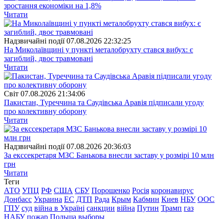
зростання економіки на 1,8%
Читати
Надзвичайні події
07.08.2026 22:32:25
На Миколаївщині у пункті металобрухту стався вибух: є
загиблий, двоє травмовані
Читати
Свiт
07.08.2026 21:34:06
Пакистан, Туреччина та Саудівська Аравія підписали угоду
про колективну оборону
Читати
Надзвичайні події
07.08.2026 20:36:03
За екссекретаря МЗС Банькова внесли заставу у розмірі 10 млн
грн
Читати
Теги
АТО
УПЦ
РФ
США
СБУ
Порошенко
Росія
коронавирус
Донбасс
Украина
ЕС
ДТП
Рада
Крым
Кабмин
Киев
НБУ
ООС
ГПУ
суд
війна в Україні
санкции
війна
Путин
Трамп
газ
НАБУ
пожар
Польша
выборы