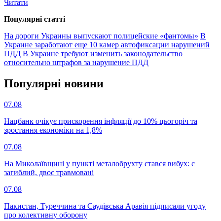
Читати
Популярнi статтi
На дороги Украины выпускают полицейские «фантомы»
В
Украине заработают еще 10 камер автофиксации нарушений
ПДД
В Украине требуют изменить законодательство
относительно штрафов за нарушение ПДД
Популярнi новини
07.08
Нацбанк очікує прискорення інфляції до 10% цьогоріч та
зростання економіки на 1,8%
07.08
На Миколаївщині у пункті металобрухту стався вибух: є
загиблий, двоє травмовані
07.08
Пакистан, Туреччина та Саудівська Аравія підписали угоду
про колективну оборону