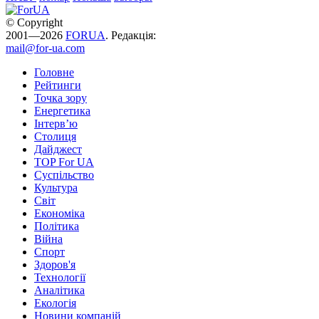
© Copyright
2001—2026
FORUA
. Редакція:
mail@for-ua.com
Головне
Рейтинги
Точка зору
Енергетика
Інтерв’ю
Столиця
Дайджест
TOP For UA
Суспiльство
Культура
Світ
Економіка
Політика
Війна
Спорт
Здоров'я
Технології
Аналітика
Екологія
Новини компаній