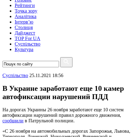
Рейтинги
Точка зору
Аналітика
Інтерв’ю
Столиця
Дайджест
TOP For UA
Суспiльство
Культура
Суспiльство
25.11.2021 18:56
В Украине заработают еще 10 камер
автофиксации нарушений ПДД
На дорогах Украины 26 ноября заработают еще 10 систем
автофиксации нарушений правил дорожного движения,
сообщили
в Патрульной полиции.
«С 26 ноября на автомобильных дорогах Запорожья, Львова,
Тернополя, Донецкой, Николаевской, Ривненской и