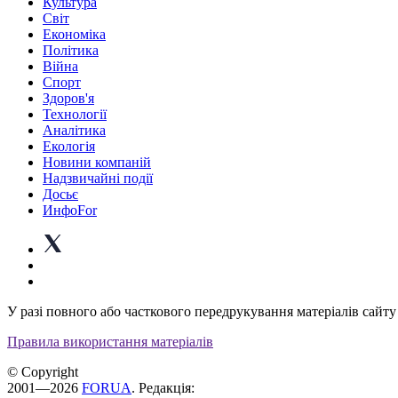
Культура
Світ
Економіка
Політика
Війна
Спорт
Здоров'я
Технології
Аналітика
Екологія
Новини компаній
Надзвичайні події
Досьє
ИнфоFor
У разі повного або часткового передрукування матеріалів сайту 
Правила використання матеріалів
© Copyright
2001—2026
FORUA
. Редакція: