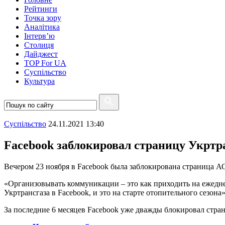
Рейтинги
Точка зору
Аналітика
Інтерв’ю
Столиця
Дайджест
TOP For UA
Суспiльство
Культура
Суспiльство
24.11.2021 13:40
Facebook заблокировал страницу Укртр
Вечером 23 ноября в Facebook была заблокирована страница А
«Организовывать коммуникации – это как приходить на ежедне
Укртрансгаза в Facebook, и это на старте отопительного сезона»
За последние 6 месяцев Facebook уже дважды блокировал стра