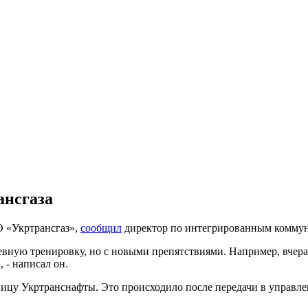
ансгаза
О «Укртрансгаз»,
сообщил
директор по интегрированным комму
вную тренировку, но с новыми препятствиями. Например, вчера 
, - написал он.
ницу Укртранснафты. Это происходило после передачи в управл