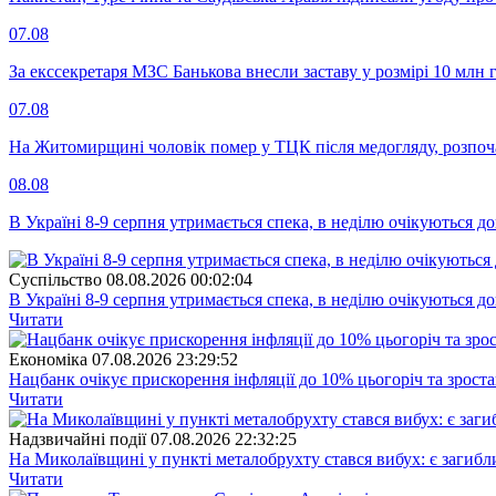
07.08
За екссекретаря МЗС Банькова внесли заставу у розмірі 10 млн 
07.08
На Житомирщині чоловік помер у ТЦК після медогляду, розпоч
08.08
В Україні 8-9 серпня утримається спека, в неділю очікуються до
Суспiльство
08.08.2026 00:02:04
В Україні 8-9 серпня утримається спека, в неділю очікуються до
Читати
Економіка
07.08.2026 23:29:52
Нацбанк очікує прискорення інфляції до 10% цьогоріч та зрост
Читати
Надзвичайні події
07.08.2026 22:32:25
На Миколаївщині у пункті металобрухту стався вибух: є загибл
Читати