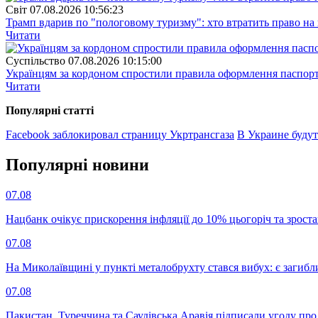
Свiт
07.08.2026 10:56:23
Трамп вдарив по "пологовому туризму": хто втратить право н
Читати
Суспiльство
07.08.2026 10:15:00
Українцям за кордоном спростили правила оформлення паспорт
Читати
Популярнi статтi
Facebook заблокировал страницу Укртрансгаза
В Украине будут
Популярнi новини
07.08
Нацбанк очікує прискорення інфляції до 10% цьогоріч та зрост
07.08
На Миколаївщині у пункті металобрухту стався вибух: є загибл
07.08
Пакистан, Туреччина та Саудівська Аравія підписали угоду пр