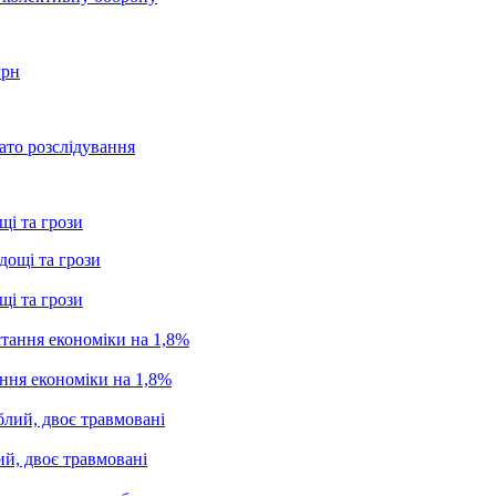
грн
ато розслідування
щі та грози
щі та грози
ання економіки на 1,8%
ий, двоє травмовані