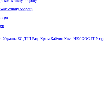
о колективну оборону
грн
сс
Украина
ЕС
ДТП
Рада
Крым
Кабмин
Киев
НБУ
ООС
ГПУ
суд