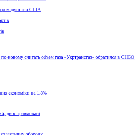
а громадянство США
ів
 по-новому считать объем газа
«Укртрансгаз» обратился в СНБО и
ання економіки на 1,8%
ий, двоє травмовані
о колективну оборону