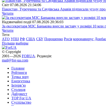
Свiт
07.08.2026 21:34:06
Пакистан, Туреччина та Саудівська Аравія підписали угоду пр
Читати
Надзвичайні події
07.08.2026 20:36:03
За екссекретаря МЗС Банькова внесли заставу у розмірі 10 млн 
Читати
Теги
АТО
УПЦ
РФ
США
СБУ
Порошенко
Росія
коронавирус
Донба
Польша
выборы
© Copyright
2001—2026
FORUA
. Редакція:
mail@for-ua.com
Головне
Рейтинги
Точка зору
Енергетика
Інтерв’ю
Столиця
Дайджест
TOP For UA
Суспiльство