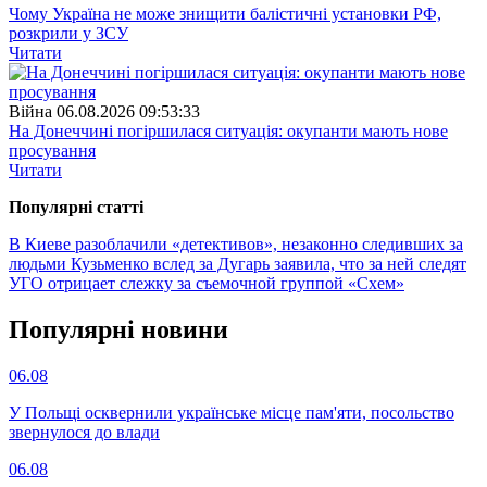
Чому Україна не може знищити балістичні установки РФ,
розкрили у ЗСУ
Читати
Війна
06.08.2026 09:53:33
На Донеччині погіршилася ситуація: окупанти мають нове
просування
Читати
Популярнi статтi
В Киеве разоблачили «детективов», незаконно следивших за
людьми
Кузьменко вслед за Дугарь заявила, что за ней следят
УГО отрицает слежку за съемочной группой «Схем»
Популярнi новини
06.08
У Польщі осквернили українське місце пам'яти, посольство
звернулося до влади
06.08