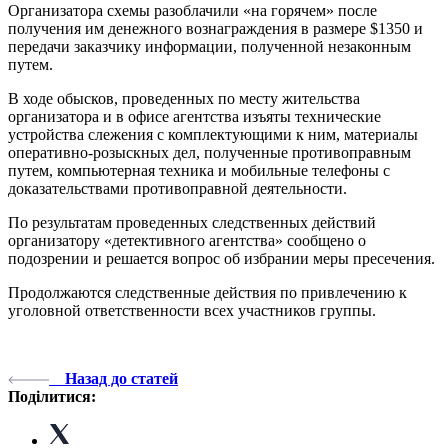
Организатора схемы разоблачили «на горячем» после
получения им денежного вознаграждения в размере $1350 и
передачи заказчику информации, полученной незаконным
путем.
В ходе обысков, проведенных по месту жительства
организатора и в офисе агентства изъяты технические
устройства слежения с комплектующими к ним, материалы
оперативно-розыскных дел, полученные противоправным
путем, компьютерная техника и мобильные телефоны с
доказательствами противоправной деятельности.
По результатам проведенных следственных действий
организатору «детективного агентства» сообщено о
подозрении и решается вопрос об избрании меры пресечения.
Продолжаются следственные действия по привлечению к
уголовной ответственности всех участников группы.
Назад до статей
Поділитися: