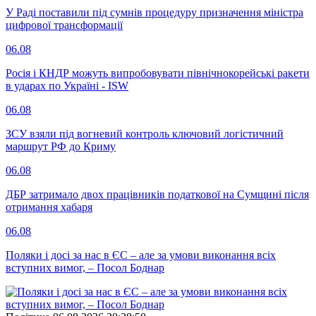
У Раді поставили під сумнів процедуру призначення міністра
цифрової трансформації
06.08
Росія і КНДР можуть випробовувати північнокорейські ракети
в ударах по Україні - ISW
06.08
ЗСУ взяли під вогневий контроль ключовий логістичний
маршрут РФ до Криму
06.08
ДБР затримало двох працівників податкової на Сумщині після
отримання хабаря
06.08
Поляки і досі за нас в ЄС – але за умови виконання всіх
вступних вимог, – Посол Боднар