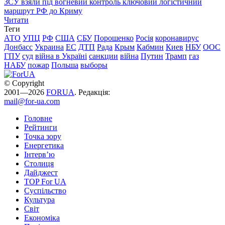
ЗСУ взяли під вогневий контроль ключовий логістичний
маршрут РФ до Криму
Читати
Теги
АТО
УПЦ
РФ
США
СБУ
Порошенко
Росія
коронавирус
Донбасс
Украина
ЕС
ДТП
Рада
Крым
Кабмин
Киев
НБУ
ООС
ГПУ
суд
війна в Україні
санкции
війна
Путин
Трамп
газ
НАБУ
пожар
Польша
выборы
© Copyright
2001—2026
FORUA
. Редакція:
mail@for-ua.com
Головне
Рейтинги
Точка зору
Енергетика
Інтерв’ю
Столиця
Дайджест
TOP For UA
Суспiльство
Культура
Світ
Економіка