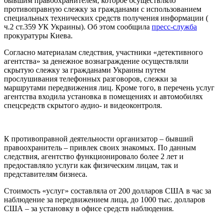
бывшим правоохранителем, которое осуществляло
противоправную слежку за гражданами с использованием
специальных технических средств получения информации (
ч.2 ст.359 УК Украины). Об этом сообщила
пресс-служба
прокуратуры Киева.
Согласно материалам следствия, участники «детективного
агентства» за денежное вознаграждение осуществляли
скрытую слежку за гражданами Украины путем
прослушивания телефонных разговоров, слежки за
маршрутами передвижения лиц. Кроме того, в перечень услуг
агентства входила установка в помещениях и автомобилях
спецсредств скрытого аудио- и видеоконтроля.
К противоправной деятельности организатор – бывший
правоохранитель – привлек своих знакомых. По данным
следствия, агентство функционировало более 2 лет и
предоставляло услуги как физическим лицам, так и
представителям бизнеса.
Стоимость «услуг» составляла от 200 долларов США в час за
наблюдение за передвижением лица, до 1000 тыс. долларов
США – за установку в офисе средств наблюдения.