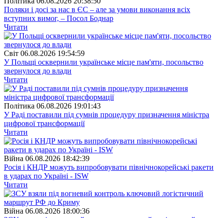
Полiтика
06.08.2026 20:38:50
Поляки і досі за нас в ЄС – але за умови виконання всіх
вступних вимог, – Посол Боднар
Читати
Свiт
06.08.2026 19:54:59
У Польщі осквернили українське місце пам'яти, посольство
звернулося до влади
Читати
Полiтика
06.08.2026 19:01:43
У Раді поставили під сумнів процедуру призначення міністра
цифрової трансформації
Читати
Війна
06.08.2026 18:42:39
Росія і КНДР можуть випробовувати північнокорейські ракети
в ударах по Україні - ISW
Читати
Війна
06.08.2026 18:00:36