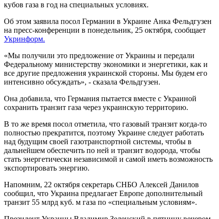
кубов газа в год на специальных условиях.
Об этом заявила посол Германии в Украине Анка Фельдгузен
на пресс-конференции в понедельник, 25 октября, сообщает
Укринформ.
«Мы получили это предложение от Украины и передали
Федеральному министерству экономики и энергетики, как и
все другие предложения украинской стороны. Мы будем его
интенсивно обсуждать», - сказала Фельдгузен.
Она добавила, что Германия пытается вместе с Украиной
сохранить транзит газа через украинскую территорию.
В то же время посол отметила, что газовый транзит когда-то
полностью прекратится, поэтому Украине следует работать
над будущим своей газотранспортной системы, чтобы в
дальнейшем обеспечить по ней и транзит водорода, чтобы
стать энергетически независимой и самой иметь возможность
экспортировать энергию.
Напомним, 22 октября секретарь СНБО Алексей Данилов
сообщил, что Украина предлагает Европе дополнительный
транзит 55 млрд куб. м газа по «специальным условиям».
Президент Украины Владимир Зеленский в пятницу вечером