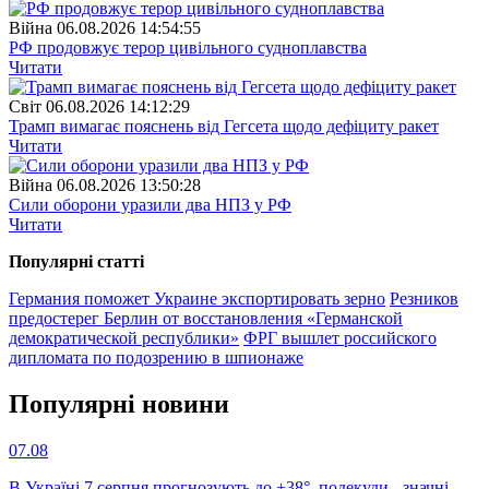
Війна
06.08.2026 14:54:55
РФ продовжує терор цивільного судноплавства
Читати
Свiт
06.08.2026 14:12:29
Трамп вимагає пояснень від Гегсета щодо дефіциту ракет
Читати
Війна
06.08.2026 13:50:28
Сили оборони уразили два НПЗ у РФ
Читати
Популярнi статтi
Германия поможет Украине экспортировать зерно
Резников
предостерег Берлин от восстановления «Германской
демократической республики»
ФРГ вышлет российского
дипломата по подозрению в шпионаже
Популярнi новини
07.08
В Україні 7 серпня прогнозують до +38°, подекуди - значні