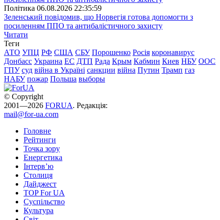
Полiтика
06.08.2026 22:35:59
Зеленський повідомив, що Норвегія готова допомогти з
посиленням ППО та антибалістичного захисту
Читати
Теги
АТО
УПЦ
РФ
США
СБУ
Порошенко
Росія
коронавирус
Донбасс
Украина
ЕС
ДТП
Рада
Крым
Кабмин
Киев
НБУ
ООС
ГПУ
суд
війна в Україні
санкции
війна
Путин
Трамп
газ
НАБУ
пожар
Польша
выборы
© Copyright
2001—2026
FORUA
. Редакція:
mail@for-ua.com
Головне
Рейтинги
Точка зору
Енергетика
Інтерв’ю
Столиця
Дайджест
TOP For UA
Суспiльство
Культура
Світ