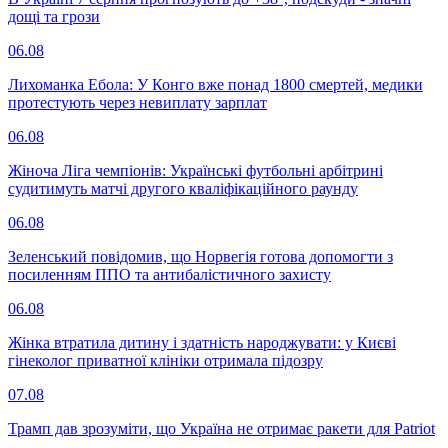
дощі та грози
06.08
Лихоманка Ебола: У Конго вже понад 1800 смертей, медики
протестують через невиплату зарплат
06.08
Жіноча Ліга чемпіонів: Українські футбольні арбітрині
судитимуть матчі другого кваліфікаційного раунду
06.08
Зеленський повідомив, що Норвегія готова допомогти з
посиленням ППО та антибалістичного захисту
06.08
Жінка втратила дитину і здатність народжувати: у Києві
гінеколог приватної клініки отримала підозру
07.08
Трамп дав зрозуміти, що Україна не отримає ракети для Patriot