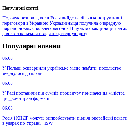
Популярнi статтi
Подоляк розповів, коли Росія вийде на більш конструктивні
переговори з Україною
Укрзализныця получила очередную
партию новых спальных вагонов
В пунктах вакцинации на ж/
д вокзалах начали вводить бустерную дозу
Популярнi новини
06.08
У Польщі осквернили українське місце пам'яти, посольство
звернулося до влади
06.08
У Раді поставили під сумнів процедуру призначення міністра
цифрової трансформації
06.08
Росія і КНДР можуть випробовувати північнокорейські ракети
в ударах по Україні - ISW