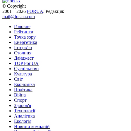
© Copyright
2001—2026
FORUA
. Редакція:
mail@for-ua.com
Головне
Рейтинги
Точка зору
Енергетика
Інтерв’ю
Столиця
Дайджест
TOP For UA
Суспiльство
Культура
Світ
Економіка
Політика
Війна
Спорт
Здоров'я
Технології
Аналітика
Екологія
Новини компаній