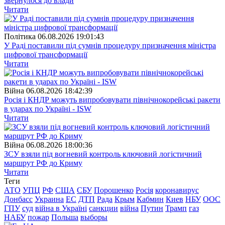
звернулося до влади
Читати
Полiтика
06.08.2026 19:01:43
У Раді поставили під сумнів процедуру призначення міністра
цифрової трансформації
Читати
Війна
06.08.2026 18:42:39
Росія і КНДР можуть випробовувати північнокорейські ракети
в ударах по Україні - ISW
Читати
Війна
06.08.2026 18:00:36
ЗСУ взяли під вогневий контроль ключовий логістичний
маршрут РФ до Криму
Читати
Теги
АТО
УПЦ
РФ
США
СБУ
Порошенко
Росія
коронавирус
Донбасс
Украина
ЕС
ДТП
Рада
Крым
Кабмин
Киев
НБУ
ООС
ГПУ
суд
війна в Україні
санкции
війна
Путин
Трамп
газ
НАБУ
пожар
Польша
выборы