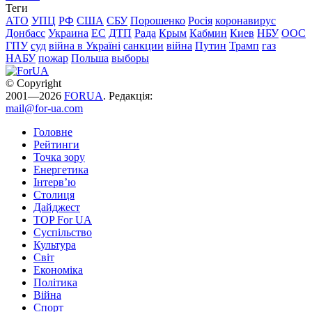
Теги
АТО
УПЦ
РФ
США
СБУ
Порошенко
Росія
коронавирус
Донбасс
Украина
ЕС
ДТП
Рада
Крым
Кабмин
Киев
НБУ
ООС
ГПУ
суд
війна в Україні
санкции
війна
Путин
Трамп
газ
НАБУ
пожар
Польша
выборы
© Copyright
2001—2026
FORUA
. Редакція:
mail@for-ua.com
Головне
Рейтинги
Точка зору
Енергетика
Інтерв’ю
Столиця
Дайджест
TOP For UA
Суспiльство
Культура
Світ
Економіка
Політика
Війна
Спорт