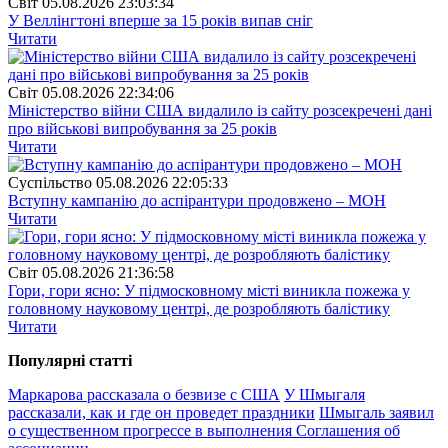
Свiт
05.08.2026 23:03:34
У Веллінгтоні вперше за 15 років випав сніг
Читати
Свiт
05.08.2026 22:34:06
Міністерство війни США видалило із сайту розсекречені дані
про військові випробування за 25 років
Читати
Суспiльство
05.08.2026 22:05:33
Вступну кампанію до аспірантури продовжено – МОН
Читати
Свiт
05.08.2026 21:36:58
Гори, гори ясно: У підмосковному місті виникла пожежа у
головному науковому центрі, де розробляють балістику
Читати
Популярнi статтi
Маркарова рассказала о безвизе с США
У Шмыгаля
рассказали, как и где он проведет праздники
Шмыгаль заявил
о существенном прогрессе в выполнения Соглашения об