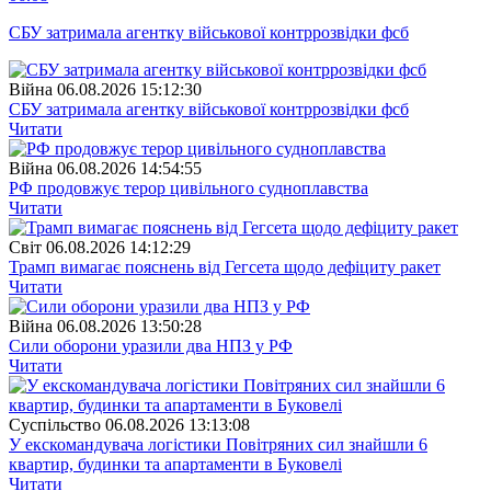
СБУ затримала агентку військової контррозвідки фсб
Війна
06.08.2026 15:12:30
СБУ затримала агентку військової контррозвідки фсб
Читати
Війна
06.08.2026 14:54:55
РФ продовжує терор цивільного судноплавства
Читати
Свiт
06.08.2026 14:12:29
Трамп вимагає пояснень від Гегсета щодо дефіциту ракет
Читати
Війна
06.08.2026 13:50:28
Сили оборони уразили два НПЗ у РФ
Читати
Суспiльство
06.08.2026 13:13:08
У екскомандувача логістики Повітряних сил знайшли 6
квартир, будинки та апартаменти в Буковелі
Читати