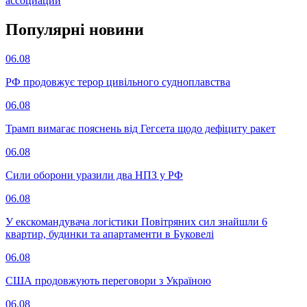
ассоциации
Популярнi новини
06.08
РФ продовжує терор цивільного судноплавства
06.08
Трамп вимагає пояснень від Гегсета щодо дефіциту ракет
06.08
Сили оборони уразили два НПЗ у РФ
06.08
У екскомандувача логістики Повітряних сил знайшли 6
квартир, будинки та апартаменти в Буковелі
06.08
США продовжують переговори з Україною
06.08