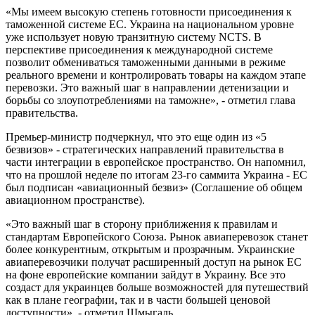
«Мы имеем высокую степень готовности присоединения к
таможенной системе ЕС. Украина на национальном уровне
уже использует новую транзитную систему NCTS. В
перспективе присоединения к международной системе
позволит обмениваться таможенными данными в режиме
реального времени и контролировать товары на каждом этапе
перевозки. Это важный шаг в направлении детенизации и
борьбы со злоупотреблениями на таможне», - отметил глава
правительства.
Премьер-министр подчеркнул, что это еще один из «5
безвизов» - стратегических направлений правительства в
части интеграции в европейское пространство. Он напомнил,
что на прошлой неделе по итогам 23-го саммита Украина - ЕС
был подписан «авиационный безвиз» (Соглашение об общем
авиационном пространстве).
«Это важный шаг в сторону приближения к правилам и
стандартам Европейского Союза. Рынок авиаперевозок станет
более конкурентным, открытым и прозрачным. Украинские
авиаперевозчики получат расширенный доступ на рынок ЕС
на фоне европейские компании зайдут в Украину. Все это
создаст для украинцев больше возможностей для путешествий
как в плане географии, так и в части большей ценовой
доступности», - отметил Шмыгаль.