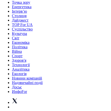
Точка зору
Енергетика
Інтерв’ю
Столиця
Дайджест
TOP For UA
Суспiльство
Культура
Світ
Економіка
Політика
Війна
Спорт
Здоров'я
Технології
Аналітика
Екологія
Новини компаній
Надзвичайні події
Досьє
ИнфоFor