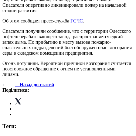
Спасатели оперативно ликвидировали пожар на начальной
стадии развития.
Об этом сообщает пресс-служба
ГСЧС
.
Спасатели получили сообщение, что с территории Одесского
нефтеперерабатывающего завода распространяется едкий
запах дыма. По прибытию к месту вызова пожарно-
спасательных подразделений был обнаружен очаг возгорания
серы в складском помещении предприятия.
Огонь потушили. Вероятной причиной возгорания считается
неосторожное обращение с огнем не установленными
лицами.
Назад до статей
Поділитися:
Теги: