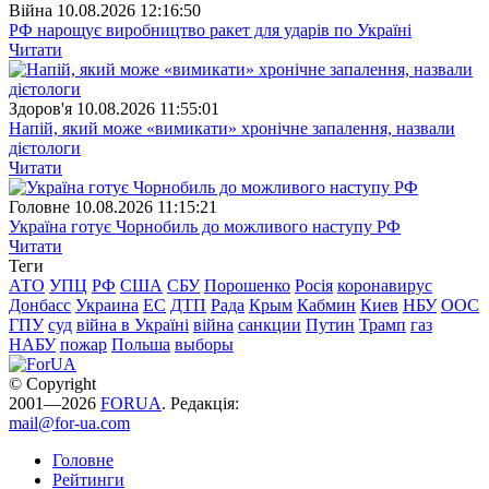
Війна
10.08.2026 12:16:50
РФ нарощує виробництво ракет для ударів по Україні
Читати
Здоров'я
10.08.2026 11:55:01
Напій, який може «вимикати» хронічне запалення, назвали
дієтологи
Читати
Головне
10.08.2026 11:15:21
Україна готує Чорнобиль до можливого наступу РФ
Читати
Теги
АТО
УПЦ
РФ
США
СБУ
Порошенко
Росія
коронавирус
Донбасс
Украина
ЕС
ДТП
Рада
Крым
Кабмин
Киев
НБУ
ООС
ГПУ
суд
війна в Україні
війна
санкции
Путин
Трамп
газ
НАБУ
пожар
Польша
выборы
© Copyright
2001—2026
FORUA
. Редакція:
mail@for-ua.com
Головне
Рейтинги