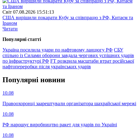
Свiт
07.08.2026 15:51:13
США вирішили покарати Кубу за співпрацю з РФ, Китаєм та
Іраном
Читати
Популярнi статтi
Україна посилила удари по нафтовому ланцюгу РФ
СБУ
спільно із Силами оборони завдала чергових успішних ударів
по інфраструктурі РФ
FT розкрила масштаби втрат російської
нафтопереробки після українських ударів
Популярнi новини
10.08
Правоохоронці заарештували організатора шахрайської мережі
10.08
РФ нарощує виробництво ракет для ударів по Україні
10.08