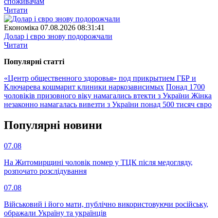
споживачам
Читати
Економіка
07.08.2026 08:31:41
Долар і євро знову подорожчали
Читати
Популярнi статтi
«Центр общественного здоровья» под прикрытием ГБР и
Ключарева кошмарит клиники наркозависимых
Понад 1700
чоловіків призовного віку намагались втекти з України
Жінка
незаконно намагалась вивезти з України понад 500 тисяч євро
Популярнi новини
07.08
На Житомирщині чоловік помер у ТЦК після медогляду,
розпочато розслідування
07.08
Військовий і його мати, публічно використовуючи російську,
ображали Україну та українців