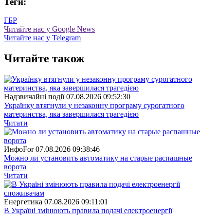
Теги:
ГБР
Читайте нас у Google News
Читайте нас у Telegram
Читайте також
Надзвичайні події
07.08.2026 09:52:30
Українку втягнули у незаконну програму сурогатного
материнства, яка завершилася трагедією
Читати
ИнфоFor
07.08.2026 09:38:46
Можно ли установить автоматику на старые распашные
ворота
Читати
Енергетика
07.08.2026 09:11:01
В Україні змінюють правила подачі електроенергії