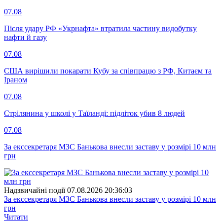
07.08
Після удару РФ «Укрнафта» втратила частину видобутку
нафти й газу
07.08
США вирішили покарати Кубу за співпрацю з РФ, Китаєм та
Іраном
07.08
Стрілянина у школі у Таїланді: підліток убив 8 людей
07.08
За екссекретаря МЗС Банькова внесли заставу у розмірі 10 млн
грн
Надзвичайні події
07.08.2026 20:36:03
За екссекретаря МЗС Банькова внесли заставу у розмірі 10 млн
грн
Читати