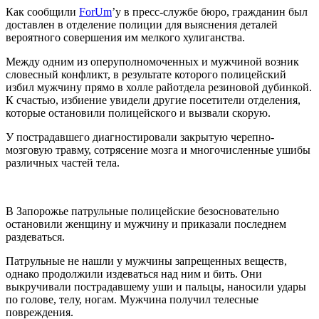
Как сообщили
ForUm
’у в пресс-службе бюро, гражданин был
доставлен в отделение полиции для выяснения деталей
вероятного совершения им мелкого хулиганства.
Между одним из оперуполномоченных и мужчиной возник
словесный конфликт, в результате которого полицейский
избил мужчину прямо в холле райотдела резиновой дубинкой.
К счастью, избиение увидели другие посетители отделения,
которые остановили полицейского и вызвали скорую.
У пострадавшего диагностировали закрытую черепно-
мозговую травму, сотрясение мозга и многочисленные ушибы
различных частей тела.
В Запорожье патрульные полицейские безосновательно
остановили женщину и мужчину и приказали последнем
раздеваться.
Патрульные не нашли у мужчины запрещенных веществ,
однако продолжили издеваться над ним и бить. Они
выкручивали пострадавшему уши и пальцы, наносили удары
по голове, телу, ногам. Мужчина получил телесные
повреждения.