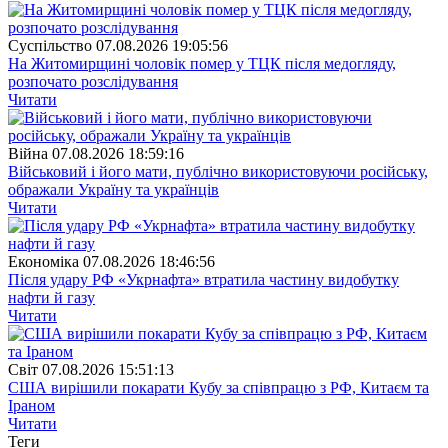
Суспiльство
07.08.2026 19:05:56
На Житомирщині чоловік помер у ТЦК після медогляду,
розпочато розслідування
Читати
Війна
07.08.2026 18:59:16
Військовий і його мати, публічно використовуючи російську,
ображали Україну та українців
Читати
Економіка
07.08.2026 18:46:56
Після удару РФ «Укрнафта» втратила частину видобутку
нафти й газу
Читати
Свiт
07.08.2026 15:51:13
США вирішили покарати Кубу за співпрацю з РФ, Китаєм та
Іраном
Читати
Теги