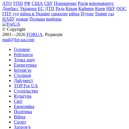
АТО
УПЦ
РФ
США
СБУ
Порошенко
Росія
коронавирус
Донбасс
Украина
ЕС
ДТП
Рада
Крым
Кабмин
Киев
НБУ
ООС
ГПУ
суд
війна в Україні
санкции
війна
Путин
Трамп
газ
НАБУ
пожар
Польша
выборы
© Copyright
2001—2026
FORUA
. Редакція:
mail@for-ua.com
Головне
Рейтинги
Точка зору
Енергетика
Інтерв’ю
Столиця
Дайджест
TOP For UA
Суспiльство
Культура
Світ
Економіка
Політика
Війна
Спорт
Здоров'я