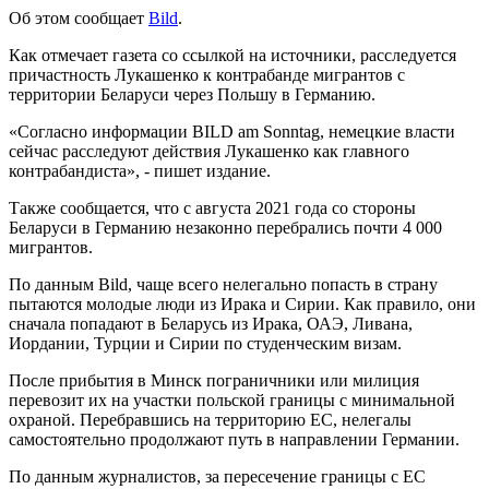
Об этом сообщает
Bild
.
Как отмечает газета со ссылкой на источники, расследуется
причастность Лукашенко к контрабанде мигрантов с
территории Беларуси через Польшу в Германию.
«Согласно информации BILD am Sonntag, немецкие власти
сейчас расследуют действия Лукашенко как главного
контрабандиста», - пишет издание.
Также сообщается, что с августа 2021 года со стороны
Беларуси в Германию незаконно перебрались почти 4 000
мигрантов.
По данным Bild, чаще всего нелегально попасть в страну
пытаются молодые люди из Ирака и Сирии. Как правило, они
сначала попадают в Беларусь из Ирака, ОАЭ, Ливана,
Иордании, Турции и Сирии по студенческим визам.
После прибытия в Минск пограничники или милиция
перевозит их на участки польской границы с минимальной
охраной. Перебравшись на территорию ЕС, нелегалы
самостоятельно продолжают путь в направлении Германии.
По данным журналистов, за пересечение границы с ЕС