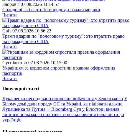
Здоров'я
07.08.2026 11:14:57
Солодощі, які варто їсти щодня, назвали медики
Читати
Свiт
07.08.2026 10:56:23
Трамп вдарив по "пологовому туризму": хто втратить право
на громадянство США
Читати
Суспiльство
07.08.2026 10:15:00
Українцям за кордоном спростили правила оформлення
паспортів
Читати
Популярнi статтi
Лукашенко несподівано попросив вибачення у Зеленського
У
Білому домі дали пораду ЄС та Україні, як підірвати альянс
Лукашенка та Путіна, – Bloomberg
Суд у Білостоці визнав
винним польського політика за розпалювання ненависти до
українців