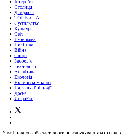
Інтерв’ю
Столиця
Дайджест
TOP For UA
Суспiльство
Культура
Світ
Економіка
Політика
Війна
Спорт
Здоров'я
Технології
Аналітика
Екологія
Новини компаній
Надзвичайні події
Досьє
ИнфоFor
У разі повного або часткового передрукування матеріалів