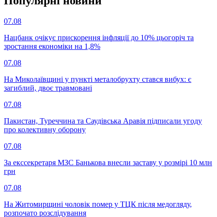
Популярнi новини
07.08
Нацбанк очікує прискорення інфляції до 10% цьогоріч та
зростання економіки на 1,8%
07.08
На Миколаївщині у пункті металобрухту стався вибух: є
загиблий, двоє травмовані
07.08
Пакистан, Туреччина та Саудівська Аравія підписали угоду
про колективну оборону
07.08
За екссекретаря МЗС Банькова внесли заставу у розмірі 10 млн
грн
07.08
На Житомирщині чоловік помер у ТЦК після медогляду,
розпочато розслідування