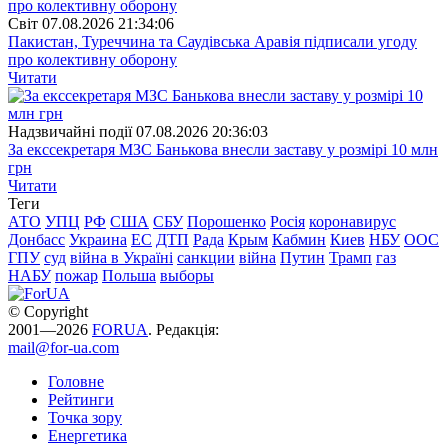
Свiт
07.08.2026 21:34:06
Пакистан, Туреччина та Саудівська Аравія підписали угоду
про колективну оборону
Читати
Надзвичайні події
07.08.2026 20:36:03
За екссекретаря МЗС Банькова внесли заставу у розмірі 10 млн
грн
Читати
Теги
АТО
УПЦ
РФ
США
СБУ
Порошенко
Росія
коронавирус
Донбасс
Украина
ЕС
ДТП
Рада
Крым
Кабмин
Киев
НБУ
ООС
ГПУ
суд
війна в Україні
санкции
війна
Путин
Трамп
газ
НАБУ
пожар
Польша
выборы
© Copyright
2001—2026
FORUA
. Редакція:
mail@for-ua.com
Головне
Рейтинги
Точка зору
Енергетика