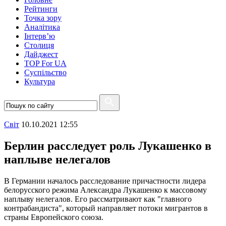
Рейтинги
Точка зору
Аналітика
Інтерв’ю
Столиця
Дайджест
TOP For UA
Суспiльство
Культура
Свiт
10.10.2021 12:55
Берлин расследует роль Лукашенко в
наплыве нелегалов
В Германии началось расследование причастности лидера
белорусского режима Александра Лукашенко к массовому
наплыву нелегалов. Его рассматривают как "главного
контрабандиста", который направляет потоки мигрантов в
страны Европейского союза.