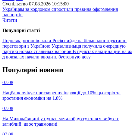
Суспiльство
07.08.2026 10:15:00
Українцям за кордоном спростили правила оформлення
паспортів
Читати
Популярнi статтi
Подоляк розповів, коли Росія вийде на більш конструктивні
переговори з Україною
Укрзализныця получила очередную
партию новых спальных вагонов
В пунктах вакцинации на ж/
д вокзалах начали вводить бустерную дозу
Популярнi новини
07.08
Нацбанк очікує прискорення інфляції до 10% цьогоріч та
зростання економіки на 1,8%
07.08
На Миколаївщині у пункті металобрухту стався вибух: є
загиблий, двоє травмовані
07.08