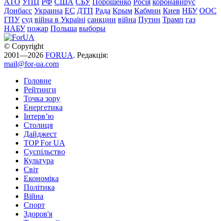
АТО
УПЦ
РФ
США
СБУ
Порошенко
Росія
коронавирус
Донбасс
Украина
ЕС
ДТП
Рада
Крым
Кабмин
Киев
НБУ
ООС
ГПУ
суд
війна в Україні
санкции
війна
Путин
Трамп
газ
НАБУ
пожар
Польша
выборы
© Copyright
2001—2026
FORUA
. Редакція:
mail@for-ua.com
Головне
Рейтинги
Точка зору
Енергетика
Інтерв’ю
Столиця
Дайджест
TOP For UA
Суспiльство
Культура
Світ
Економіка
Політика
Війна
Спорт
Здоров'я