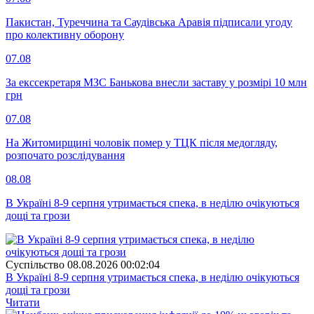
Пакистан, Туреччина та Саудівська Аравія підписали угоду
про колективну оборону
07.08
За екссекретаря МЗС Банькова внесли заставу у розмірі 10 млн
грн
07.08
На Житомирщині чоловік помер у ТЦК після медогляду,
розпочато розслідування
08.08
В Україні 8-9 серпня утримається спека, в неділю очікуються
дощі та грози
Суспiльство
08.08.2026 00:02:04
В Україні 8-9 серпня утримається спека, в неділю очікуються
дощі та грози
Читати