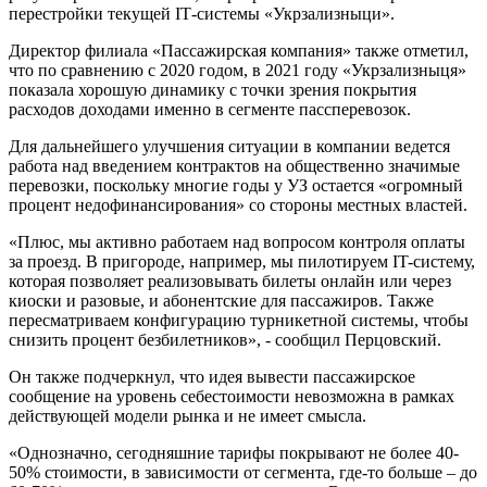
перестройки текущей ІТ-системы «Укрзализныци».
Директор филиала «Пассажирская компания» также отметил,
что по сравнению с 2020 годом, в 2021 году «Укрзализныця»
показала хорошую динамику с точки зрения покрытия
расходов доходами именно в сегменте пассперевозок.
Для дальнейшего улучшения ситуации в компании ведется
работа над введением контрактов на общественно значимые
перевозки, поскольку многие годы у УЗ остается «огромный
процент недофинансирования» со стороны местных властей.
«Плюс, мы активно работаем над вопросом контроля оплаты
за проезд. В пригороде, например, мы пилотируем IT-систему,
которая позволяет реализовывать билеты онлайн или через
киоски и разовые, и абонентские для пассажиров. Также
пересматриваем конфигурацию турникетной системы, чтобы
снизить процент безбилетников», - сообщил Перцовский.
Он также подчеркнул, что идея вывести пассажирское
сообщение на уровень себестоимости невозможна в рамках
действующей модели рынка и не имеет смысла.
«Однозначно, сегодняшние тарифы покрывают не более 40-
50% стоимости, в зависимости от сегмента, где-то больше – до