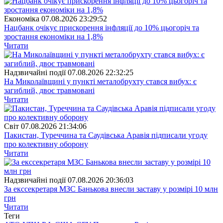
Економіка
07.08.2026 23:29:52
Нацбанк очікує прискорення інфляції до 10% цьогоріч та
зростання економіки на 1,8%
Читати
Надзвичайні події
07.08.2026 22:32:25
На Миколаївщині у пункті металобрухту стався вибух: є
загиблий, двоє травмовані
Читати
Свiт
07.08.2026 21:34:06
Пакистан, Туреччина та Саудівська Аравія підписали угоду
про колективну оборону
Читати
Надзвичайні події
07.08.2026 20:36:03
За екссекретаря МЗС Банькова внесли заставу у розмірі 10 млн
грн
Читати
Теги