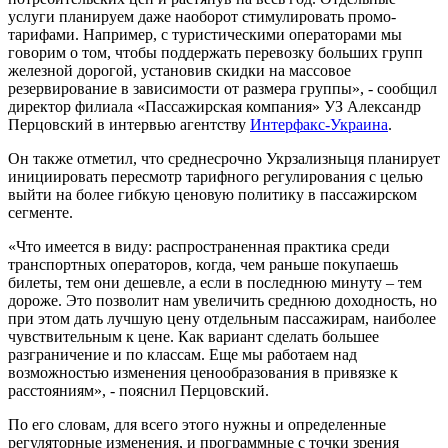
услуги планируем даже наоборот стимулировать промо-
тарифами. Например, с туристическими операторами мы
говорим о том, чтобы поддержать перевозку больших групп
железной дорогой, установив скидки на массовое
резервирование в зависимости от размера группы», - сообщил
директор филиала «Пассажирская компания» УЗ Александр
Перцовский в интервью агентству
Интерфакс-Украина
.
Он также отметил, что среднесрочно Укрзализныця планирует
инициировать пересмотр тарифного регулирования с целью
выйти на более гибкую ценовую политику в пассажирском
сегменте.
«Что имеется в виду: распространенная практика среди
транспортных операторов, когда, чем раньше покупаешь
билеты, тем они дешевле, а если в последнюю минуту – тем
дороже. Это позволит нам увеличить среднюю доходность, но
при этом дать лучшую цену отдельным пассажирам, наиболее
чувствительным к цене. Как вариант сделать большее
разграничение и по классам. Еще мы работаем над
возможностью изменения ценообразования в привязке к
расстояниям», - пояснил Перцовский.
По его словам, для всего этого нужны и определенные
регуляторные изменения, и программные с точки зрения