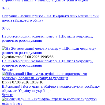
Стрілянина у школі у Таїланді: підліток убив 8 людей
07.08
Операція «Чесний призов»: на Закарпатті зник майже цілий
полк з військового обліку
07.08
На Житомирщині чоловік помер у ТЦК після медогляду,
розпочато розслідування
Суспiльство
07.08.2026 19:05:56
На Житомирщині чоловік помер у ТЦК після медогляду,
розпочато розслідування
Читати
Війна
07.08.2026 18:59:16
Військовий і його мати, публічно використовуючи російську,
ображали Україну та українців
Читати