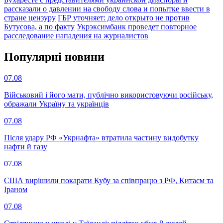
рассказали о давлении на свободу слова и попытке ввести в
стране цензуру
ГБР уточняет: дело открыто не против
Бутусова, а по факту
Укрэксимбанк проведет повторное
расследование нападения на журналистов
Популярнi новини
07.08
Військовий і його мати, публічно використовуючи російську,
ображали Україну та українців
07.08
Після удару РФ «Укрнафта» втратила частину видобутку
нафти й газу
07.08
США вирішили покарати Кубу за співпрацю з РФ, Китаєм та
Іраном
07.08