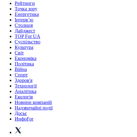
Рейтинги
Точка зору
Енергетика
Інтерв’ю
Столиця
Дайджест
TOP For UA
Суспiльство
Культура
Світ
Економіка
Політика
Війна
Спорт
Здоров'я
Технології
Аналітика
Екологія
Новини компаній
Надзвичайні події
Досьє
ИнфоFor