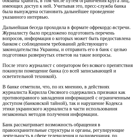
обязаны хранить, в том числе путем ограничения круга лиц,
имеющих доступ к ней. Учитывая это, пресс-служба банка
была вынуждена остановить дальнейшее проведение
указанного интервью.
Дальнейшая беседа проходила в формате офрекордс-встречи.
Журналисту было предложено подготовить перечень
вопросов, информация о которых может быть предоставлена ​​
банком с соблюдением требований действующего
законодательства Украины, и отправить его в банк с целью
подготовки развернутых ответов на такие вопросы.
После этого журналист с оператором без всякого препятствия
покинули помещение банка (со всей записывающей и
осветительной техникой).
В банке отметили, что, по их мнению, в действиях
журналиста Кирилла Овсяного содержались признаки как
противоправного завладения информацией с ограниченным
доступом (банковской тайной), так и нарушение Кодекса
этики украинского журналиста в части использования
незаконных методов получения информации.
Банк рассматривает возможность обращения в
правоохранительные структуры и органы, регулирующие
деятельность в сфере телевидения и радиовещания, по