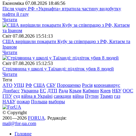
Економіка
07.08.2026 18:46:56
Після удару РФ «Укрнафта» втратила частину видобутку
нафти й газу
Читати
Свiт
07.08.2026 15:51:13
США вирішили покарати Кубу за співпрацю з РФ, Китаєм та
Іраном
Читати
Свiт
07.08.2026 15:12:53
Стрілянина у школі у Таїланді: підліток убив 8 людей
Читати
Теги
АТО
УПЦ
РФ
США
СБУ
Порошенко
Росія
коронавирус
Донбасс
Украина
ЕС
ДТП
Рада
Крым
Кабмин
Киев
НБУ
ООС
ГПУ
суд
війна в Україні
санкции
війна
Путин
Трамп
газ
НАБУ
пожар
Польша
выборы
© Copyright
2001—2026
FORUA
. Редакція:
mail@for-ua.com
Головне