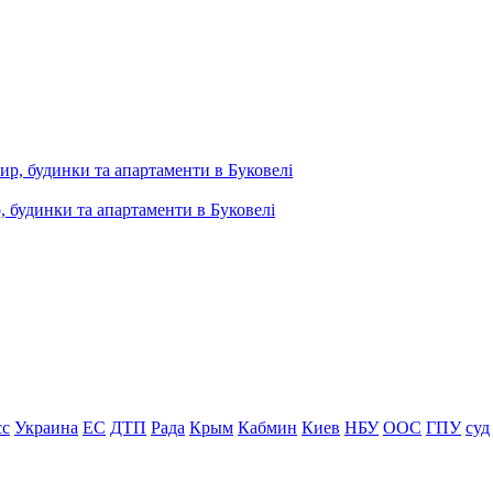
, будинки та апартаменти в Буковелі
сс
Украина
ЕС
ДТП
Рада
Крым
Кабмин
Киев
НБУ
ООС
ГПУ
суд