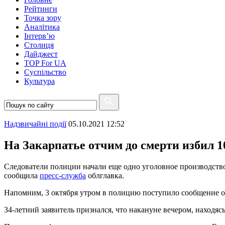
Рейтинги
Точка зору
Аналітика
Інтерв’ю
Столиця
Дайджест
TOP For UA
Суспiльство
Культура
Надзвичайні події
05.10.2021 12:52
На Закарпатье отчим до смерти избил 1
Следователи полиции начали еще одно уголовное производство 
сообщила
пресс-служба
облглавка.
Напомним, 3 октября утром в полицию поступило сообщение о 
34-летний заявитель признался, что накануне вечером, находя