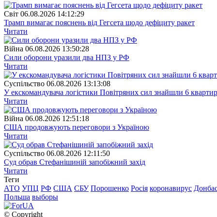
Свiт
06.08.2026 14:12:29
Трамп вимагає пояснень від Гегсета щодо дефіциту ракет
Читати
Війна
06.08.2026 13:50:28
Сили оборони уразили два НПЗ у РФ
Читати
Суспiльство
06.08.2026 13:13:08
У екскомандувача логістики Повітряних сил знайшли 6 квартир
Читати
Війна
06.08.2026 12:51:18
США продовжують переговори з Україною
Читати
Суспiльство
06.08.2026 12:11:50
Суд обрав Стефанішиній запобіжний захід
Читати
Теги
АТО
УПЦ
РФ
США
СБУ
Порошенко
Росія
коронавирус
Донба
Польша
выборы
© Copyright