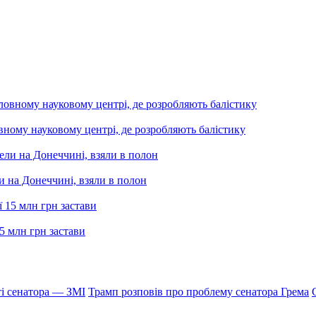
вному науковому центрі, де розробляють балістику
и на Донеччині, взяли в полон
5 млн грн застави
і сенатора — ЗМІ
Трамп розповів про проблему сенатора Грема