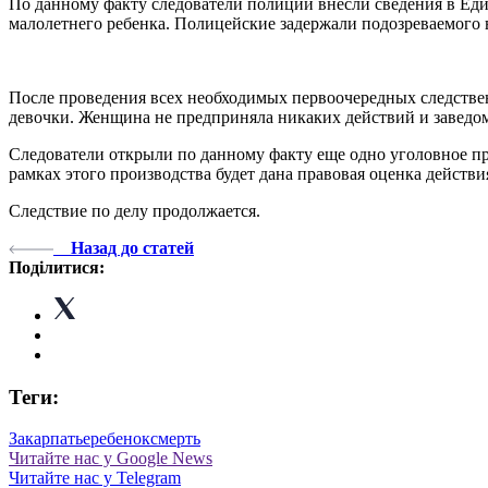
По данному факту следователи полиции внесли сведения в Еди
малолетнего ребенка. Полицейские задержали подозреваемого в
После проведения всех необходимых первоочередных следстве
девочки. Женщина не предприняла никаких действий и заведом
Следователи открыли по данному факту еще одно уголовное прои
рамках этого производства будет дана правовая оценка действи
Следствие по делу продолжается.
Назад до статей
Поділитися:
Теги:
Закарпатье
ребенок
смерть
Читайте нас у Google News
Читайте нас у Telegram