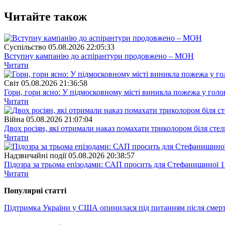
Читайте також
Суспiльство
05.08.2026 22:05:33
Вступну кампанію до аспірантури продовжено – МОН
Читати
Свiт
05.08.2026 21:36:58
Гори, гори ясно: У підмосковному місті виникла пожежа у голо
Читати
Війна
05.08.2026 21:07:04
Двох росіян, які отримали наказ помахати триколором біля стел
Читати
Надзвичайні події
05.08.2026 20:38:57
Підозра за трьома епізодами: САП просить для Стефанишиної 1
Читати
Популярнi статтi
Підтримка України у США опинилася під питанням після смерт