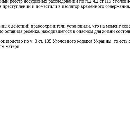
ный реестр досудебных расследований по п.2 ч.2 ст.115 Уголовн
 преступлении и поместили в изолятор временного содержания, г
нных действий правоохранители установили, что на момент сов
о оставила ребенка, находившегося в опасном для жизни состоя
зводство по ч. 3 ст. 135 Уголовного кодекса Украины, то есть 
ям матери.