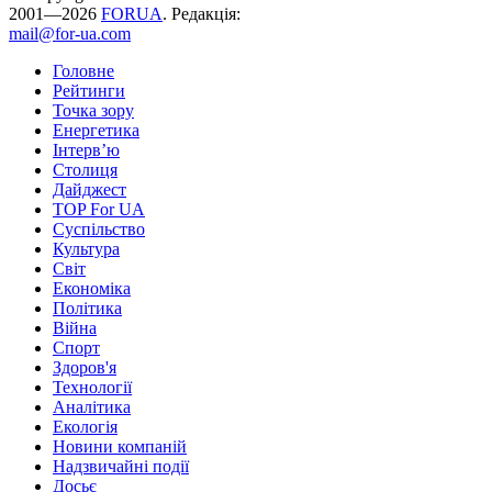
2001—2026
FORUA
. Редакція:
mail@for-ua.com
Головне
Рейтинги
Точка зору
Енергетика
Інтерв’ю
Столиця
Дайджест
TOP For UA
Суспiльство
Культура
Світ
Економіка
Політика
Війна
Спорт
Здоров'я
Технології
Аналітика
Екологія
Новини компаній
Надзвичайні події
Досьє