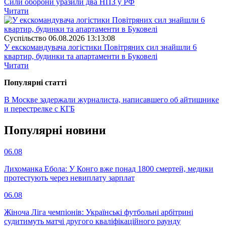
Сили оборони уразили два НПЗ у РФ
Читати
Суспiльство
06.08.2026 13:13:08
У екскомандувача логістики Повітряних сил знайшли 6
квартир, будинки та апартаменти в Буковелі
Читати
Популярнi статтi
В Москве задержали журналиста, написавшего об айтишнике
и перестрелке с КГБ
Популярнi новини
06.08
Лихоманка Ебола: У Конго вже понад 1800 смертей, медики
протестують через невиплату зарплат
06.08
Жіноча Ліга чемпіонів: Українські футбольні арбітрині
судитимуть матчі другого кваліфікаційного раунду