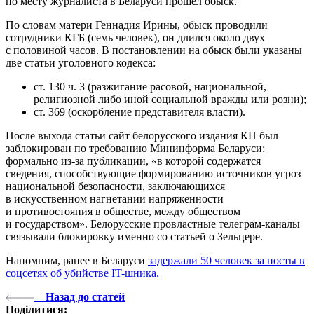
по месту журналиста в Беларуси прошел обыск.
По словам матери Геннадия Ирины, обыск проводили
сотрудники КГБ (семь человек), он длился около двух
с половиной часов. В постановлении на обыск были указаны
две статьи уголовного кодекса:
ст. 130 ч. 3 (разжигание расовой, национальной,
религиозной либо иной социальной вражды или розни);
ст. 369 (оскорбление представителя власти).
После выхода статьи сайт белорусского издания КП был
заблокирован по требованию Мининформа Беларуси:
формально из-за публикации, «в которой содержатся
сведения, способствующие формированию источников угроз
национальной безопасности, заключающихся
в искусственном нагнетании напряженности
и противостояния в обществе, между обществом
и государством». Белорусские провластные телеграм-каналы
связывали блокировку именно со статьей о Зельцере.
Напомним, ранее в Беларуси
задержали 50 человек за посты в
соцсетях об убийстве IT-шника.
Назад до статей
Поділитися: